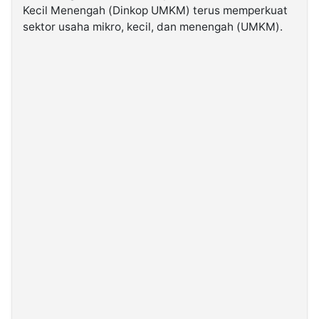
Kecil Menengah (Dinkop UMKM) terus memperkuat
sektor usaha mikro, kecil, dan menengah (UMKM).
©
Kabarbaru.co
-
2026
PT.
Kabarbaru
Media
Holding