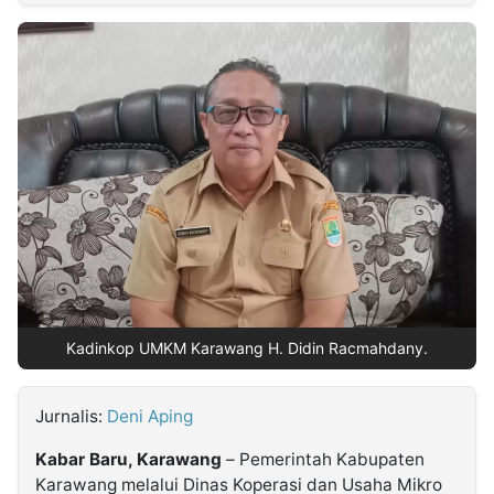
MULTIMEDIA
INDONESIA
Partner
Insight
Suara
Lens
Daily
Jalan
Idealita
Kita
Dinamikapost.com
Radar
Seedbacklink
NTB
Time
IDN
Jogja
Rakyat
News
Notice
Baru
Follow
Kabarbaru
Kadinkop UMKM Karawang H. Didin Racmahdany.
Jurnalis:
Deni Aping
Kabar Baru, Karawang
– Pemerintah Kabupaten
Karawang melalui Dinas Koperasi dan Usaha Mikro