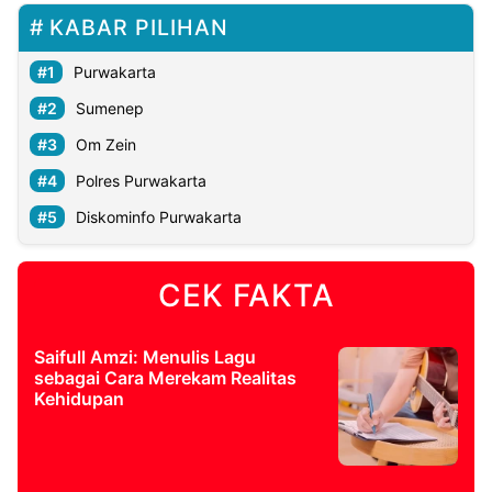
KABAR PILIHAN
Purwakarta
Sumenep
Om Zein
Polres Purwakarta
Diskominfo Purwakarta
CEK FAKTA
Saifull Amzi: Menulis Lagu
sebagai Cara Merekam Realitas
Kehidupan