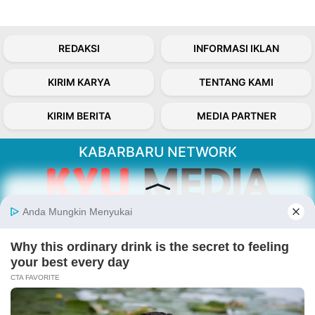
REDAKSI
INFORMASI IKLAN
KIRIM KARYA
TENTANG KAMI
KIRIM BERITA
MEDIA PARTNER
KABARBARU NETWORK
About Our Kabarbaru.co
Kabarbaru.co menyajikan berita aktual dan
inspiratif dari sudut pandang berbaik sangka
serta terverifikasi dari sumber yang tepat.