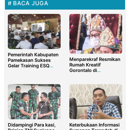
BACA JUGA
Pemerintah Kabupaten
Menparekraf Resmikan
Pamekasan Sukses
Rumah Kreatif
Gelar Training ESQ
Gorontalo di
untuk ASN
Kabupaten Bone
Bolango
Keterbukaan Informasi
Didampingi Para kasi,