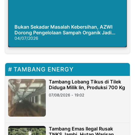
Bukan Sekadar Masalah Kebersihan, AZWI
Dorong Pengelolaan Sampah Organik Jadi
Solusi Krisis Iklim
04/07/2026
TAMBANG ENERGY
Tambang Lobang Tikus di Tilek
Diduga Milik Iin, Produksi 700 Kg
07/08/2026 - 19:02
Tambang Emas Ilegal Rusak
TNKS Jambi, Hutan Warisan