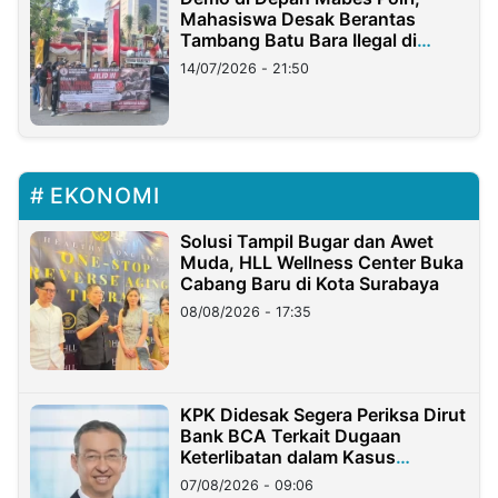
Mahasiswa Desak Berantas
Tambang Batu Bara Ilegal di
Lampung
14/07/2026 - 21:50
EKONOMI
Solusi Tampil Bugar dan Awet
Muda, HLL Wellness Center Buka
Cabang Baru di Kota Surabaya
08/08/2026 - 17:35
KPK Didesak Segera Periksa Dirut
Bank BCA Terkait Dugaan
Keterlibatan dalam Kasus
Hilangnya Dana Nasabah Rp2,58
07/08/2026 - 09:06