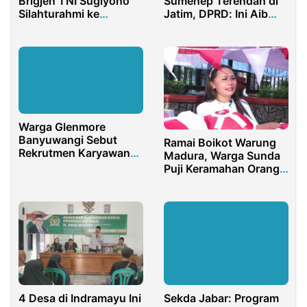
Sumenep Terendah di
Brigjen TNI Sugiyono
Jatim, DPRD: Ini Aib
Silahturahmi ke
Kabupaten
Kejaksaan Tinggi Riau
Warga Glenmore
Banyuwangi Sebut
Ramai Boikot Warung
Rekrutmen Karyawan
Madura, Warga Sunda
SGN Hanya Pencitraan
Puji Keramahan Orang
Pasca Aksi Demo
Sumenep
4 Desa di Indramayu Ini
Sekda Jabar: Program