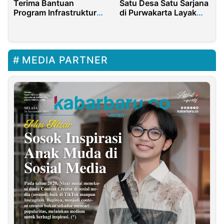
Terima Bantuan
Satu Desa Satu Sarjana
Program Infrastruktur
di Purwakarta Layak
dari Anggota DPR RI
Jadi Percontohan
Dedi Wahidi Senilai
Rp6,3 Miliar
MEDIA PARTNER