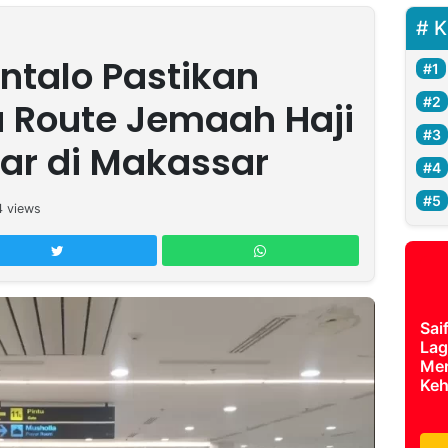
K
ntalo Pastikan
 Route Jemaah Haji
car di Makassar
4
views
Sai
Lag
Mer
Keh