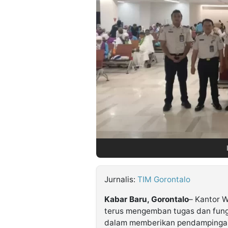
©
Kabarbaru.co
-
2026
PT.
Kabarbaru
Media
Holding
Jurnalis:
TIM Gorontalo
Kabar Baru, Gorontalo
– Kantor W
terus mengemban tugas dan fungs
dalam memberikan pendampingan