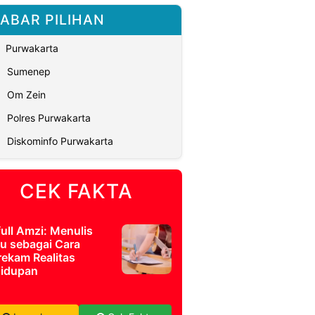
ABAR PILIHAN
Purwakarta
Sumenep
Om Zein
Polres Purwakarta
Diskominfo Purwakarta
CEK FAKTA
full Amzi: Menulis
u sebagai Cara
ekam Realitas
idupan