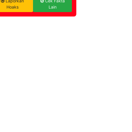
Laporkan
Cek Fakta
Hoaks
Lain