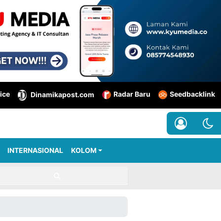
ice
Radar Baru
Seedbacklink
Dinamikapost.com
INTERNASIONAL
KOLOM