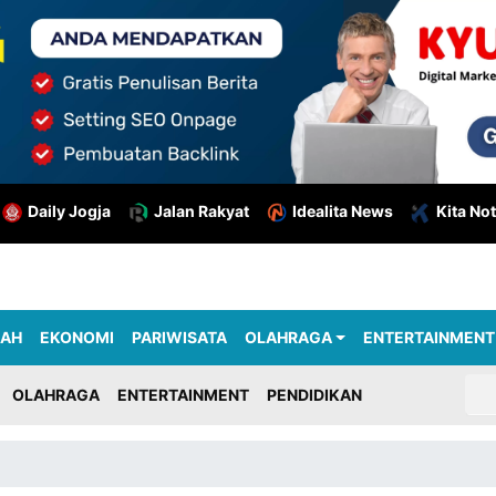
Daily Jogja
Jalan Rakyat
Idealita News
Kita Not
RAH
EKONOMI
PARIWISATA
OLAHRAGA
ENTERTAINMENT
OLAHRAGA
ENTERTAINMENT
PENDIDIKAN