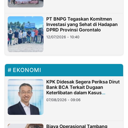
PT BNPG Tegaskan Komitmen
Investasi yang Sehat di Hadapan
DPRD Provinsi Gorontalo
12/07/2026 - 10:40
EKONOMI
KPK Didesak Segera Periksa Dirut
Bank BCA Terkait Dugaan
Keterlibatan dalam Kasus
Hilangnya Dana Nasabah Rp2,58
07/08/2026 - 09:06
Miliar
Biaya Operasional Tambang