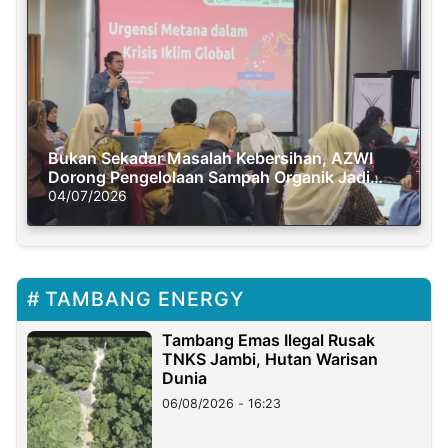
Bukan Sekadar Masalah Kebersihan, AZWI
Dorong Pengelolaan Sampah Organik Jadi
Solusi Krisis Iklim
04/07/2026
TAMBANG ENERGY
Tambang Emas Ilegal Rusak
TNKS Jambi, Hutan Warisan
Dunia
06/08/2026 - 16:23