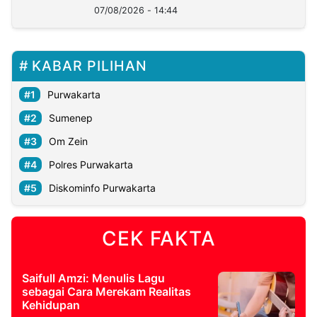
07/08/2026 - 14:44
KABAR PILIHAN
Purwakarta
Sumenep
Om Zein
Polres Purwakarta
Diskominfo Purwakarta
CEK FAKTA
Saifull Amzi: Menulis Lagu
sebagai Cara Merekam Realitas
Kehidupan