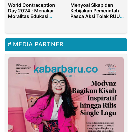
World Contraception
Menyoal Sikap dan
Day 2024 : Menakar
Kebijakan Pemerintah
Moralitas Edukasi
Pasca Aksi Tolak RUU
Seksual dan Fasilitasi
Kesehatan
Kontrasepsi pada
Anak, Masihkah
Relevan ?
MEDIA PARTNER