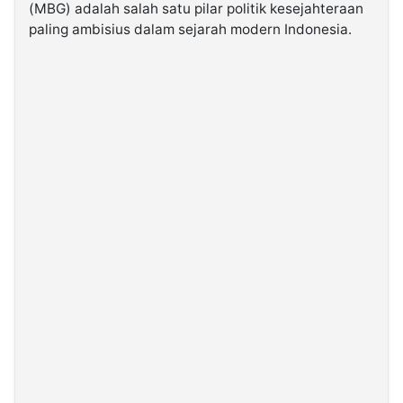
(MBG) adalah salah satu pilar politik kesejahteraan
paling ambisius dalam sejarah modern Indonesia.
©
Kabarbaru.co
-
2026
PT.
Kabarbaru
Media
Holding