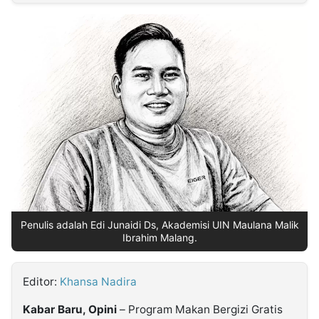
MULTIMEDIA
INDONESIA
Partner
Insight
Suara
Lens
Daily
Jalan
Idealita
Kita
Dinamikapost.com
Radar
Seedbacklink
NTB
Time
IDN
Jogja
Rakyat
News
Notice
Baru
Follow
Kabarbaru
Penulis adalah Edi Junaidi Ds, Akademisi UIN Maulana Malik
Ibrahim Malang.
Editor:
Khansa Nadira
Kabar Baru, Opini
– Program Makan Bergizi Gratis