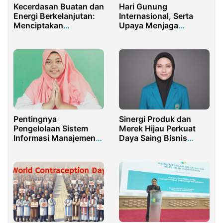
Kecerdasan Buatan dan
Hari Gunung
Energi Berkelanjutan:
Internasional, Serta
Menciptakan
Upaya Menjaga
Ekosistem Inovatif
Keseimbangan Alam
untuk Masa Depan
Indonesia
Pentingnya
Sinergi Produk dan
Pengelolaan Sistem
Merek Hijau Perkuat
Informasi Manajemen
Daya Saing Bisnis
Untuk Keberhasilan
Berkelanjutan
Dakwah