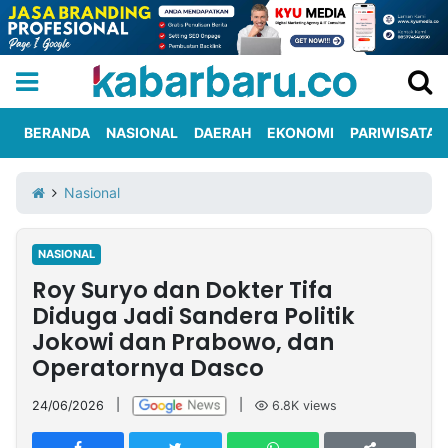
BERANDA
NASIONAL
DAERAH
EKONOMI
PARIWISATA
Informasi
KabarbaruTV
Kirim
Tentang
Nasional
Iklan
Berita
Kami
NASIONAL
Berita
Roy Suryo dan Dokter Tifa
Nasional
International
Olahraga
Entertainment
Daerah
Pariwisata
Kuliner
Kolom
Diduga Jadi Sandera Politik
Jokowi dan Prabowo, dan
Operatornya Dasco
Network
24/06/2026
|
|
6.8K
views
PT
TREETAN