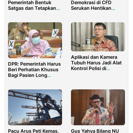
Pemerintah Bentuk
Demokrasi di CFD
Satgas dan Tetapkan
Serukan Hentikan
PMK Sebagai Pandemi
Deforestasi
Aplikasi dan Kamera
Tubuh Harus Jadi Alat
DPR: Pemerintah Harus
Kontrol Polisi di
Beri Perhatian Khusus
Lapangan
Bagi Pasien Long
Covid-19
Pacu Arus Peti Kemas,
Gus Yahya Bilang NU