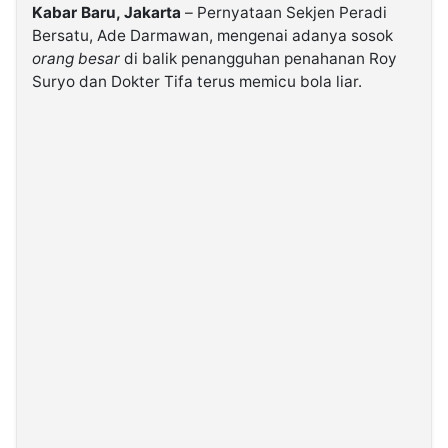
Kabar Baru, Jakarta
– Pernyataan Sekjen Peradi
Bersatu, Ade Darmawan, mengenai adanya sosok
©
orang besar
di balik penangguhan penahanan Roy
Kabarbaru.co
-
Suryo dan Dokter Tifa terus memicu bola liar.
2026
PT.
Kabarbaru
Media
Holding