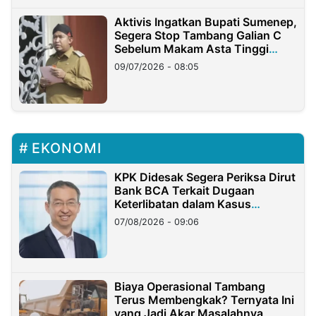
Aktivis Ingatkan Bupati Sumenep,
Segera Stop Tambang Galian C
Sebelum Makam Asta Tinggi
Longsor
09/07/2026 - 08:05
EKONOMI
KPK Didesak Segera Periksa Dirut
Bank BCA Terkait Dugaan
Keterlibatan dalam Kasus
Hilangnya Dana Nasabah Rp2,58
07/08/2026 - 09:06
Miliar
Biaya Operasional Tambang
Terus Membengkak? Ternyata Ini
yang Jadi Akar Masalahnya