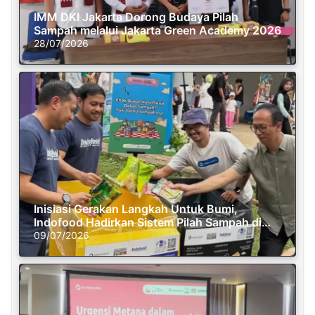
IMM DKI Jakarta Dorong Budaya Pilah
Sampah melalui Jakarta Green Academy 2026
28/07/2026
Inisiasi Gerakan Langkah Untuk Bumi,
Indofood Hadirkan Sistem Pilah Sampah di
Semasa Piknik
09/07/2026