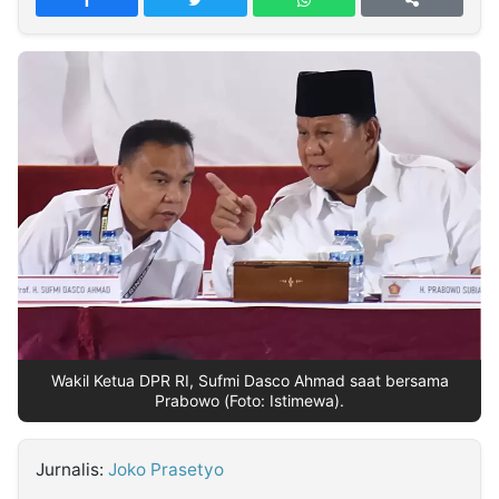
MULTIMEDIA
INDONESIA
Partner
Insight
Suara
Lens
Daily
Jalan
Idealita
Kita
Dinamikapost.com
Radar
Seedbacklink
NTB
Time
IDN
Jogja
Rakyat
News
Notice
Baru
Follow
Kabarbaru
Wakil Ketua DPR RI, Sufmi Dasco Ahmad saat bersama
Prabowo (Foto: Istimewa).
Jurnalis:
Joko Prasetyo