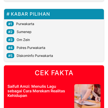
KABAR PILIHAN
Purwakarta
Sumenep
Om Zein
Polres Purwakarta
Diskominfo Purwakarta
CEK FAKTA
Saifull Amzi: Menulis Lagu
sebagai Cara Merekam Realitas
Kehidupan