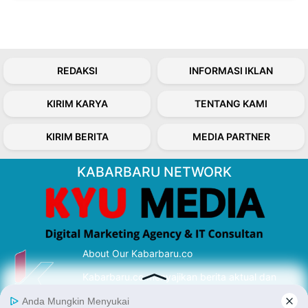
REDAKSI
INFORMASI IKLAN
KIRIM KARYA
TENTANG KAMI
KIRIM BERITA
MEDIA PARTNER
KABARBARU NETWORK
About Our Kabarbaru.co
Kabarbaru.co menyajikan berita aktual dan
inspiratif dari sudut pandang berbaik sangka
serta terverifikasi dari sumber yang tepat.