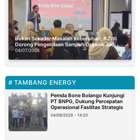
Bukan Sekadar Masalah Kebersihan, AZWI
Dorong Pengelolaan Sampah Organik Jadi
Solusi Krisis Iklim
04/07/2026
TAMBANG ENERGY
Pemda Bone Bolango Kunjungi
PT BNPG, Dukung Percepatan
Operasional Fasilitas Strategis
04/08/2026 - 14:20