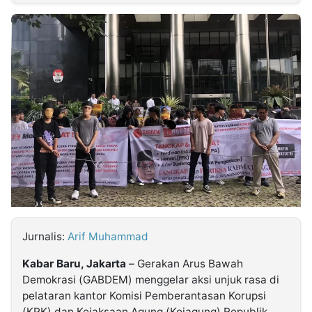
MULTIMEDIA
INDONESIA
Partner
Insight
Suara
Lens
Daily
Jalan
Idealita
Kita
Dinamikapost.com
Radar
Seedbacklink
NTB
Time
IDN
Jogja
Rakyat
News
Notice
Baru
Follow
Kabarbaru
Jurnalis:
Arif Muhammad
Kabar Baru, Jakarta
– Gerakan Arus Bawah
Demokrasi (GABDEM) menggelar aksi unjuk rasa di
pelataran kantor Komisi Pemberantasan Korupsi
(KPK) dan Kejaksaan Agung (Kejagung) Republik