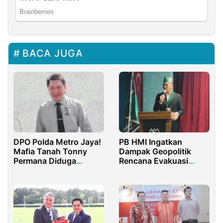
BACA JUGA
DPO Polda Metro Jaya!
PB HMI Ingatkan
Mafia Tanah Tonny
Dampak Geopolitik
Permana Diduga
Rencana Evakuasi
Sembunyi di Singapura
Warga Gaza ke
Indonesia