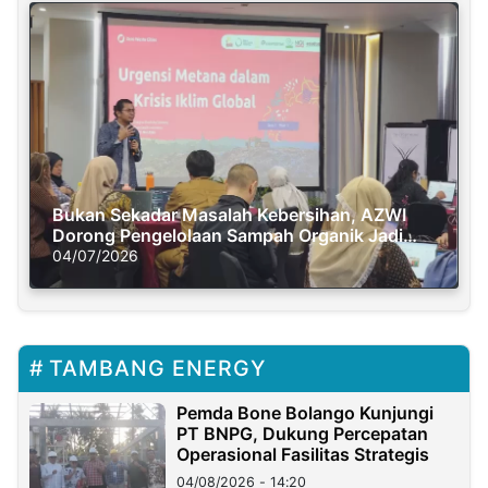
Bukan Sekadar Masalah Kebersihan, AZWI
Dorong Pengelolaan Sampah Organik Jadi
Solusi Krisis Iklim
04/07/2026
TAMBANG ENERGY
Pemda Bone Bolango Kunjungi
PT BNPG, Dukung Percepatan
Operasional Fasilitas Strategis
04/08/2026 - 14:20