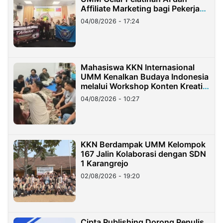
Affiliate Marketing bagi Pekerja
Migran Indonesia di Taiwan
04/08/2026 - 17:24
Mahasiswa KKN Internasional
UMM Kenalkan Budaya Indonesia
melalui Workshop Konten Kreatif
di Taiwan
04/08/2026 - 10:27
KKN Berdampak UMM Kelompok
167 Jalin Kolaborasi dengan SDN
1 Karangrejo
02/08/2026 - 19:20
Cipta Publishing Dorong Penulis