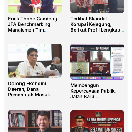
Erick Thohir Gandeng
Terlibat Skandal
JFA Benchmarking
Korupsi Kejagung,
Manajemen Tim
Berikut Profil Lengkap
Nasional Indonesia
Tan Kian
Dorong Ekonomi
Membangun
Daerah, Dana
Kepercayaan Publik,
Pemerintah Masuk
Jalan Baru
Bank Jatim
Mewujudkan
Akuntabilitas dan
Integritas Polri