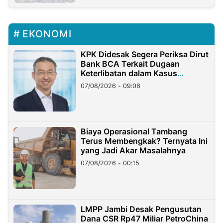
EKONOMI
KPK Didesak Segera Periksa Dirut
Bank BCA Terkait Dugaan
Keterlibatan dalam Kasus
Hilangnya Dana Nasabah Rp2,58
07/08/2026 - 09:06
Miliar
Biaya Operasional Tambang
Terus Membengkak? Ternyata Ini
yang Jadi Akar Masalahnya
07/08/2026 - 00:15
LMPP Jambi Desak Pengusutan
Dana CSR Rp47 Miliar PetroChina