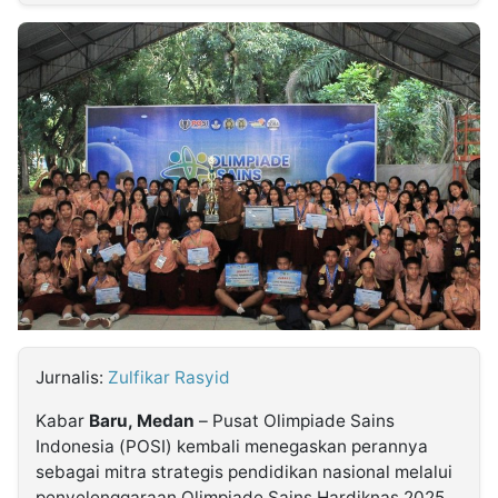
MULTIMEDIA
INDONESIA
Partner
Insight
Suara
Lens
Daily
Jalan
Idealita
Kita
Dinamikapost.com
Radar
Seedbacklink
NTB
Time
IDN
Jogja
Rakyat
News
Notice
Baru
Follow
Kabarbaru
Jurnalis:
Zulfikar Rasyid
Kabar
Baru, Medan
– Pusat Olimpiade Sains
Indonesia (POSI) kembali menegaskan perannya
sebagai mitra strategis pendidikan nasional melalui
penyelenggaraan Olimpiade Sains Hardiknas 2025,