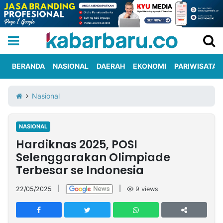
BERANDA
NASIONAL
DAERAH
EKONOMI
PARIWISATA
Informasi
KabarbaruTV
Kirim
Tentang
Nasional
Iklan
Berita
Kami
NASIONAL
Berita
Hardiknas 2025, POSI
Nasional
International
Olahraga
Entertainment
Daerah
Pariwisata
Kuliner
Kolom
Selenggarakan Olimpiade
Terbesar se Indonesia
Network
22/05/2025
|
|
9
views
PT
TREETAN