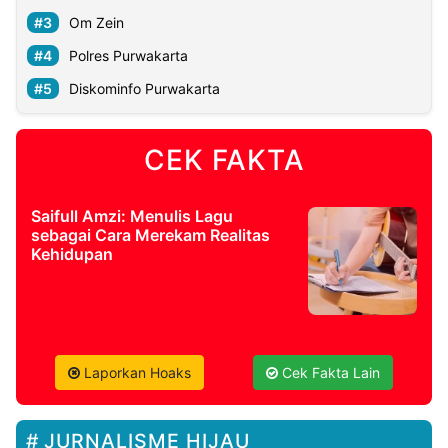
Om Zein
Polres Purwakarta
Diskominfo Purwakarta
CEK FAKTA
Saifull Amzi: Menulis Lagu
sebagai Cara Merekam Realitas
Kehidupan
Laporkan Hoaks
Cek Fakta Lain
JURNALISME HIJAU