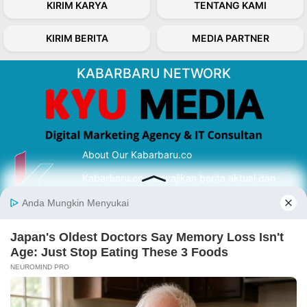
KIRIM KARYA
TENTANG KAMI
KIRIM BERITA
MEDIA PARTNER
KABARBARU NETWORK
About Our Kabarbaru.co
Kabarbaru.co menyajikan berita aktual dan
inspiratif dari sudut pandang berbaik sangka
serta terverifikasi dari sumber yang tepat.
Follow Kabarbaru