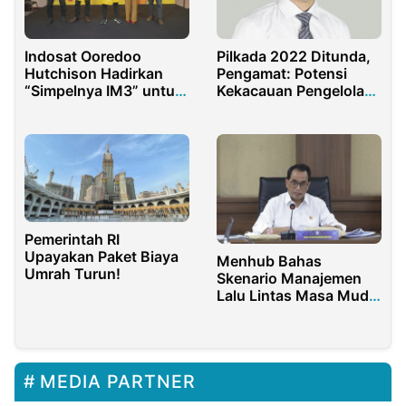
Pilkada 2022 Ditunda,
Indosat Ooredoo
Pengamat: Potensi
Hutchison Hadirkan
Kekacauan Pengelolaan
“Simpelnya IM3” untuk
Pemda Sangat Besar
Temukan Makna
Ramadan
Pemerintah RI
Upayakan Paket Biaya
Menhub Bahas
Umrah Turun!
Skenario Manajemen
Lalu Lintas Masa Mudik
2022 Bersama
Korlantas Polri
MEDIA PARTNER