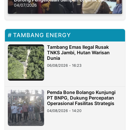
Solusi Krisis Iklim
04/07/2026
TAMBANG ENERGY
Tambang Emas Ilegal Rusak
TNKS Jambi, Hutan Warisan
Dunia
06/08/2026 - 16:23
Pemda Bone Bolango Kunjungi
PT BNPG, Dukung Percepatan
Operasional Fasilitas Strategis
04/08/2026 - 14:20