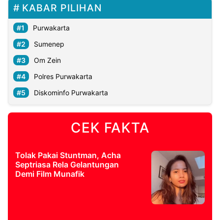
KABAR PILIHAN
Purwakarta
Sumenep
Om Zein
Polres Purwakarta
Diskominfo Purwakarta
CEK FAKTA
Tolak Pakai Stuntman, Acha
Septriasa Rela Gelantungan
Demi Film Munafik