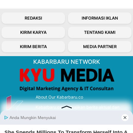
REDAKSI
INFORMASI IKLAN
KIRIM KARYA
TENTANG KAMI
KIRIM BERITA
MEDIA PARTNER
KABARBARU NETWORK
About Our Kabarbaru.co
Kabarbaru.co menyajikan berita aktual dan
inspiratif dari sudut pandang berbaik sangka
serta terverifikasi dari sumber yang tepat.
Follow Kabarbaru