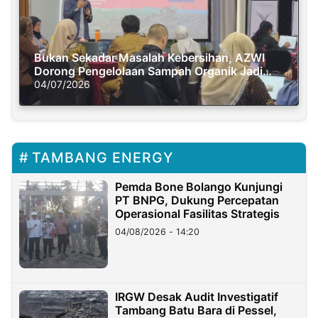
Bukan Sekadar Masalah Kebersihan, AZWI
Dorong Pengelolaan Sampah Organik Jadi
Solusi Krisis Iklim
04/07/2026
TAMBANG ENERGY
Pemda Bone Bolango Kunjungi
PT BNPG, Dukung Percepatan
Operasional Fasilitas Strategis
04/08/2026 - 14:20
IRGW Desak Audit Investigatif
Tambang Batu Bara di Pessel,