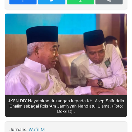
MULTIMEDIA
INDONESIA
Partner
Insight
Suara
Lens
Daily
Jalan
Idealita
Kita
Dinamikapost.com
Radar
Seedbacklink
NTB
Time
IDN
Jogja
Rakyat
News
Notice
Baru
Follow
Kabarbaru
JKSN DIY Nayatakan dukungan kepada KH. Asep Saifuddin
Chalim sebagai Rois ‘Am Jam’iyyah Nahdlatul Ulama. (Foto:
Dok/Ist)..
Jurnalis:
Wafil M