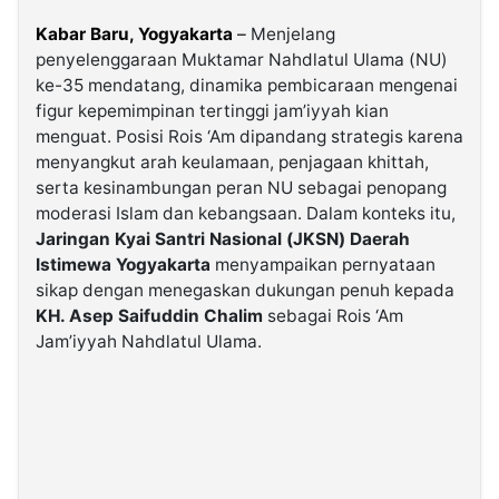
Kabar Baru, Yogyakarta
–
Menjelang
©
penyelenggaraan Muktamar Nahdlatul Ulama (NU)
Kabarbaru.co
-
ke-35 mendatang, dinamika pembicaraan mengenai
2026
figur kepemimpinan tertinggi jam’iyyah kian
menguat. Posisi Rois ‘Am dipandang strategis karena
menyangkut arah keulamaan, penjagaan khittah,
PT.
Kabarbaru
serta kesinambungan peran NU sebagai penopang
Media
Holding
moderasi Islam dan kebangsaan. Dalam konteks itu,
Jaringan Kyai Santri Nasional (JKSN) Daerah
Istimewa Yogyakarta
menyampaikan pernyataan
sikap dengan menegaskan dukungan penuh kepada
KH. Asep Saifuddin Chalim
sebagai Rois ‘Am
Jam’iyyah Nahdlatul Ulama.