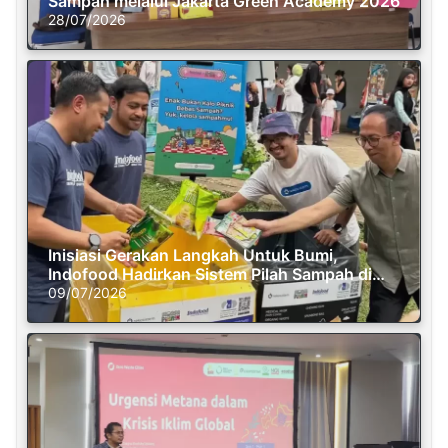
Sampah melalui Jakarta Green Academy 2026
28/07/2026
Inisiasi Gerakan Langkah Untuk Bumi,
Indofood Hadirkan Sistem Pilah Sampah di
Semasa Piknik
09/07/2026