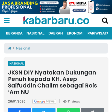
BERANDA
NASIONAL
DAERAH
EKONOMI
PARIWISATA
Informasi
KabarbaruTV
Kirim
Tentang
Nasional
Iklan
Berita
Kami
NASIONAL
Berita
JKSN DIY Nyatakan Dukungan
Nasional
International
Olahraga
Entertainment
Daerah
Pariwisata
Kuliner
Kolom
Penuh kepada KH. Asep
Saifuddin Chalim sebagai Rois
‘Am NU
Network
26/01/2026
|
|
11
views
PT
TREETAN