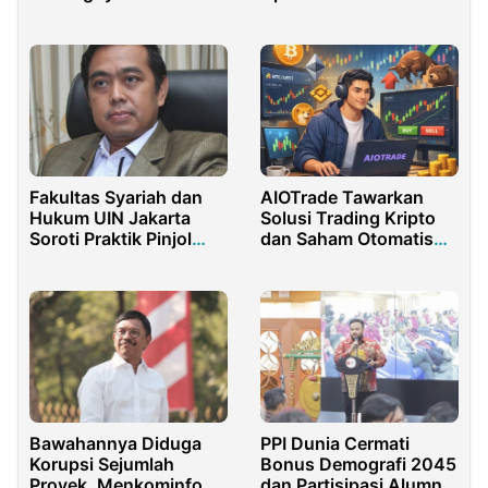
Dalam Udara Bersih
Masyarakat
Indonesia
Fakultas Syariah dan
AIOTrade Tawarkan
Hukum UIN Jakarta
Solusi Trading Kripto
Soroti Praktik Pinjol
dan Saham Otomatis
Bermasalah
Berbasis AI
Bawahannya Diduga
PPI Dunia Cermati
Korupsi Sejumlah
Bonus Demografi 2045
Proyek, Menkominfo
dan Partisipasi Alumni