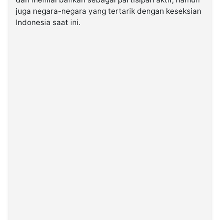
juga negara-negara yang tertarik dengan keseksian
Indonesia saat ini.
©
Kabarbaru.co
-
2026
PT.
Kabarbaru
Media
Holding