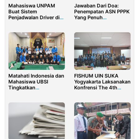
Mahasiswa UNPAM
Jawaban Dari Doa:
Buat Sistem
Penempatan ASN PPPK
Penjadwalan Driver di
Yang Penuh
PT Rumah Kreasi Idee
Kebahagiaan dan Haru
Matahati Indonesia dan
FISHUM UIN SUKA
Mahasiswa UBSI
Yogyakarta Laksanakan
Tingkatkan
Konfrensi The 4th
Pemahaman Shalat
AICOSH 2022
Anak di Palmerah