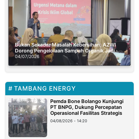
Bukan Sekadar Masalah Kebersihan, AZWI
Dorong Pengelolaan Sampah Organik Jadi
Solusi Krisis Iklim
04/07/2026
TAMBANG ENERGY
Pemda Bone Bolango Kunjungi
PT BNPG, Dukung Percepatan
Operasional Fasilitas Strategis
04/08/2026 - 14:20