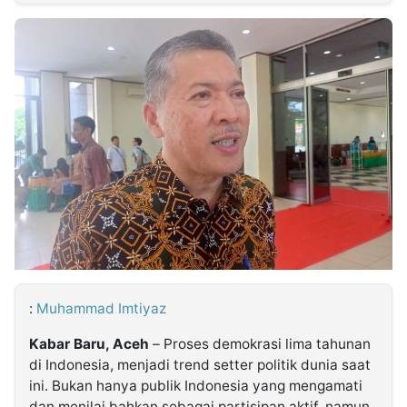
MULTIMEDIA
INDONESIA
Partner
Insight
Suara
Lens
Daily
Jalan
Idealita
Kita
Dinamikapost.com
Radar
Seedbacklink
NTB
Time
IDN
Jogja
Rakyat
News
Notice
Baru
Follow
Kabarbaru
:
Muhammad Imtiyaz
Kabar Baru, Aceh
– Proses demokrasi lima tahunan
di Indonesia, menjadi trend setter politik dunia saat
ini. Bukan hanya publik Indonesia yang mengamati
dan menilai bahkan sebagai partisipan aktif, namun