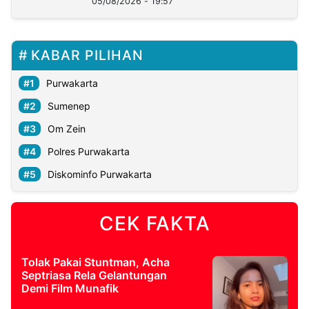
05/08/2026 - 19:57
KABAR PILIHAN
Purwakarta
Sumenep
Om Zein
Polres Purwakarta
Diskominfo Purwakarta
CEK FAKTA
Tolak Pakai Stuntman, Acha
Septriasa Rela Gelantungan
Demi Film Munafik