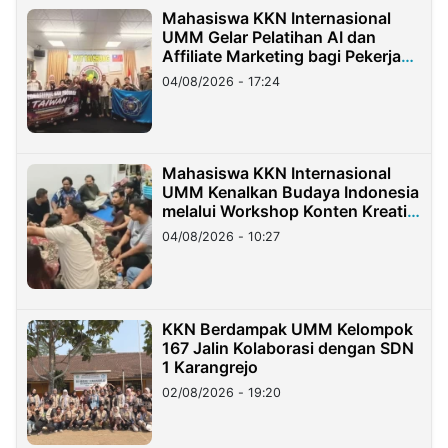
Mahasiswa KKN Internasional
UMM Gelar Pelatihan AI dan
Affiliate Marketing bagi Pekerja
Migran Indonesia di Taiwan
04/08/2026 - 17:24
Mahasiswa KKN Internasional
UMM Kenalkan Budaya Indonesia
melalui Workshop Konten Kreatif
di Taiwan
04/08/2026 - 10:27
KKN Berdampak UMM Kelompok
167 Jalin Kolaborasi dengan SDN
1 Karangrejo
02/08/2026 - 19:20