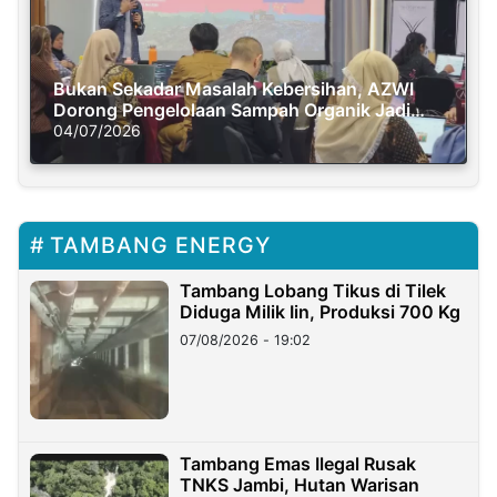
Bukan Sekadar Masalah Kebersihan, AZWI
Dorong Pengelolaan Sampah Organik Jadi
Solusi Krisis Iklim
04/07/2026
TAMBANG ENERGY
Tambang Lobang Tikus di Tilek
Diduga Milik Iin, Produksi 700 Kg
07/08/2026 - 19:02
Tambang Emas Ilegal Rusak
TNKS Jambi, Hutan Warisan