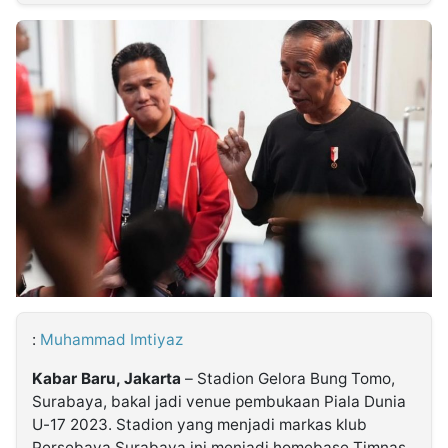
MULTIMEDIA
INDONESIA
Partner
Insight
Suara
Lens
Daily
Jalan
Idealita
Kita
Dinamikapost.com
Radar
Seedbacklink
NTB
Time
IDN
Jogja
Rakyat
News
Notice
Baru
Follow
Kabarbaru
:
Muhammad Imtiyaz
Kabar Baru, Jakarta
– Stadion Gelora Bung Tomo,
Surabaya, bakal jadi venue pembukaan Piala Dunia
U-17 2023. Stadion yang menjadi markas klub
Persebaya Surabaya ini menjadi homebase Timnas