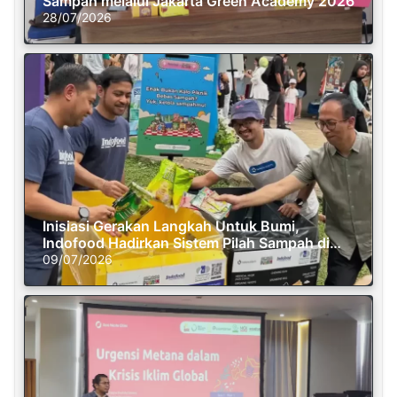
Sampah melalui Jakarta Green Academy 2026
28/07/2026
Inisiasi Gerakan Langkah Untuk Bumi,
Indofood Hadirkan Sistem Pilah Sampah di
Semasa Piknik
09/07/2026