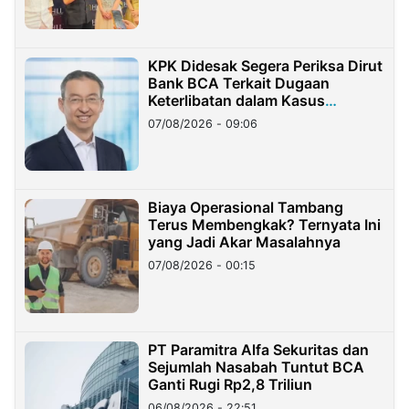
KPK Didesak Segera Periksa Dirut
Bank BCA Terkait Dugaan
Keterlibatan dalam Kasus
Hilangnya Dana Nasabah Rp2,58
07/08/2026 - 09:06
Miliar
Biaya Operasional Tambang
Terus Membengkak? Ternyata Ini
yang Jadi Akar Masalahnya
07/08/2026 - 00:15
PT Paramitra Alfa Sekuritas dan
Sejumlah Nasabah Tuntut BCA
Ganti Rugi Rp2,8 Triliun
06/08/2026 - 22:51