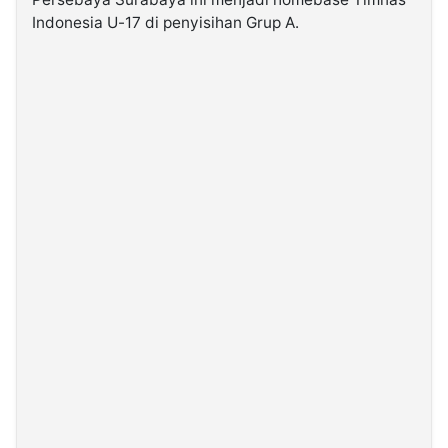
Indonesia U-17 di penyisihan Grup A.
©
Kabarbaru.co
-
2026
PT.
Kabarbaru
Media
Holding