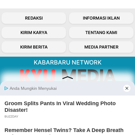
REDAKSI
INFORMASI IKLAN
KIRIM KARYA
TENTANG KAMI
KIRIM BERITA
MEDIA PARTNER
KABARBARU NETWORK
About Our Kabarbaru.co
Kabarbaru.co menyajikan berita aktual dan
inspiratif dari sudut pandang berbaik sangka
serta terverifikasi dari sumber yang tepat.
Follow Kabarbaru