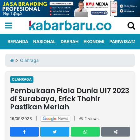
BERANDA
NASIONAL
DAERAH
EKONOMI
PARIWISATA
Informasi
KabarbaruTV
Kirim
Tentang
Olahraga
Iklan
Berita
Kami
OLAHRAGA
Berita
Pembukaan Piala Dunia U17 2023
Nasional
International
Olahraga
Entertainment
Daerah
Pariwisata
Kuliner
Kolom
di Surabaya, Erick Thohir
Pastikan Meriah
Network
16/09/2023
|
|
2
views
PT
TREETAN