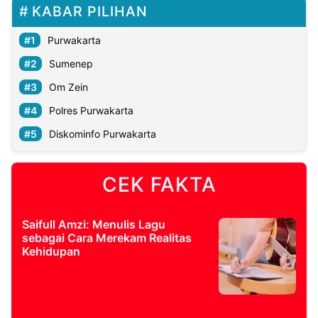
KABAR PILIHAN
Purwakarta
Sumenep
Om Zein
Polres Purwakarta
Diskominfo Purwakarta
CEK FAKTA
Saifull Amzi: Menulis Lagu
sebagai Cara Merekam Realitas
Kehidupan