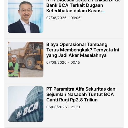
Bank BCA Terkait Dugaan
Keterlibatan dalam Kasus
Hilangnya Dana Nasabah Rp2,58
07/08/2026 - 09:06
Miliar
Biaya Operasional Tambang
Terus Membengkak? Ternyata Ini
yang Jadi Akar Masalahnya
07/08/2026 - 00:15
PT Paramitra Alfa Sekuritas dan
Sejumlah Nasabah Tuntut BCA
Ganti Rugi Rp2,8 Triliun
06/08/2026 - 22:51