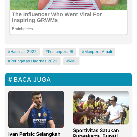
Haornas 2022
Kemenpora RI
Menpora Amali
Peringatan Haornas 2022
Riau
BACA JUGA
Sportivitas Satukan
Ivan Perisic Selangkah
Purwakarta, Bupati