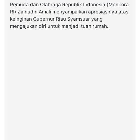
Pemuda dan Olahraga Republik Indonesia (Menpora
RI) Zainudin Amali menyampaikan apresiasinya atas
©
keinginan Gubernur Riau Syamsuar yang
Kabarbaru.co
-
mengajukan diri untuk menjadi tuan rumah.
2026
PT.
Kabarbaru
Media
Holding