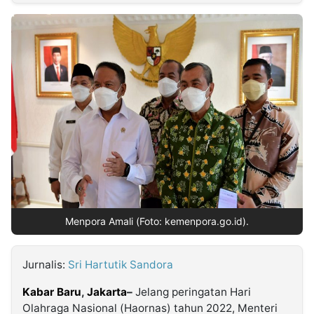
MULTIMEDIA
INDONESIA
Partner
Insight
Suara
Lens
Daily
Jalan
Idealita
Kita
Radar
Seedbacklink
NTB
Time
IDN
Jogja
Rakyat
News
Notice
Baru
Follow
Kabarbaru
Menpora Amali (Foto: kemenpora.go.id).
Jurnalis:
Sri Hartutik Sandora
Kabar Baru
,
Jakarta
–
Jelang peringatan Hari
Olahraga Nasional (Haornas) tahun 2022, Menteri