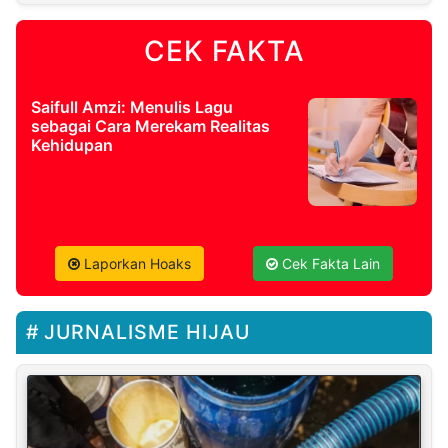
CEK FAKTA
Saifull Amzi: Menulis Lagu
sebagai Cara Merekam Realitas
Kehidupan
Laporkan Hoaks
Cek Fakta Lain
JURNALISME HIJAU