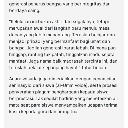
generasi
penerus
bangsa
yang
berintegritas
dan
berdaya
saing
.
“
Kelulusan
ini
bukan
akhir
dari
segalanya
,
tetapi
merupakan
awal
dari
langkah
baru
menuju
masa
depan
yang
lebih
menantang
.
Teruslah
belajar
dan
menjadi
pribadi
yang
bermanfaat
bagi
umat
dan
bangsa
.
Jadilah
generasi
ibarat
lebah
.
Di
mana
pun
hinggap
, ranting
tak
patah
,
tinggalkan
madu
sejuta
manfaat
.
Jaga
nama
baik
madrasah
tercinta
ini
,
dan
teruslah
belajar
sepanjang
hayat
“
tutur
beliau
.
Acara
wisuda
juga
dimeriahkan
dengan
penampilan
seni
nasyid
dari
siswa
(al-Umm Voice)
,
serta
prosesi
penyerahan
piagam
penghargaan
kepada
siswa
berprestasi
.
Tak
sedikit
hadirin
yang
meneteskan
air
mata
saat
para
siswa
menyampaikan
ucapan
terima
kasih
kepada
guru
dan
orang
tua
.