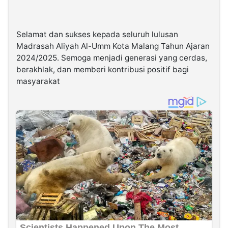
Selamat
dan
sukses
kepada
s
eluruh
lulusan
Madrasah
Aliyah
Al-Umm Kota Malang
Tahun
Ajaran
2024/2025.
Semoga
menjadi
generasi
yang
cerdas
,
berakhlak
,
dan
memberi
kontribusi
positif
bagi
masyarakat