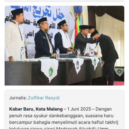
MULTIMEDIA
INDONESIA
Partner
Insight
Suara
Lens
Daily
Jalan
Idealita
Kita
Dinamikapost.com
Radar
Seedbacklink
NTB
Time
IDN
Jogja
Rakyat
News
Notice
Baru
Follow
Kabarbaru
Jurnalis:
Zulfikar Rasyid
Kabar Baru, Kota Malang
– 1
Juni
2025 –
Dengan
penuh
rasa
syukur
dan
kebanggaan
,
s
uasana
haru
bercampur
bahagia
menyelimuti
acara
haflut
takhrij
kelulusan
siswa-siswi
Madrasah
Aliyah
Al-Umm
,