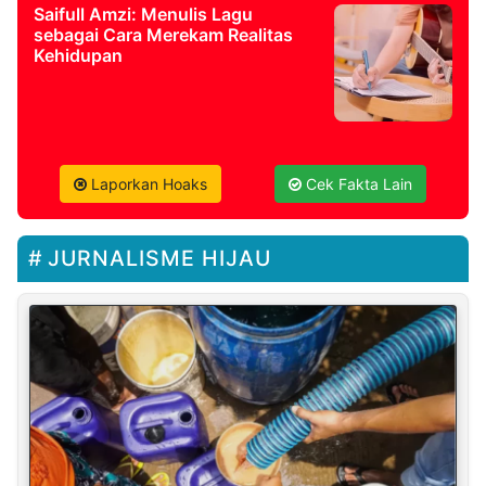
Saifull Amzi: Menulis Lagu
sebagai Cara Merekam Realitas
Kehidupan
Laporkan Hoaks
Cek Fakta Lain
JURNALISME HIJAU