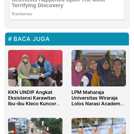
BACA JUGA
KKN UNDIP Angkat
LPM Maharaja
Eksistensi Karawitan
Universitas Wiraraja
Ibu-ibu Kleco Kuncoro
Lolos Narasi Academy
Laras dalam
Najwa Shihab se-
Etnovideografi
Indonesia