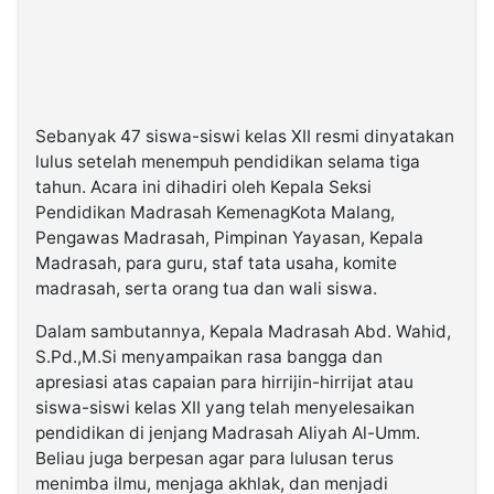
Sebanyak
47
siswa
-siswi
kelas
XII
resmi
dinyatakan
lulus
setelah
menempuh
pendidikan
selama
tiga
tahun
.
Acara
ini
dihadiri
oleh
Kepala
Seksi
Pendidikan
Madrasah
Kemenag
Kota Malang,
Pengawas
Madrasah,
Pimpinan
Yayasan
,
Kepala
Madrasah,
para
guru,
staf
tata
usaha
,
komite
madrasah,
serta
orang
tua
dan
wali
siswa
.
Dalam
sambutannya
,
Kepala
Madrasah
Abd
.
Wahid,
S.Pd
.,
M.Si
menyampaikan
rasa
bangga
dan
apresiasi
atas
capaian
para
hirrijin-hirrijat
atau
siswa-siswi
kelas
XII
yang
telah
menyelesaikan
pendidikan
di
jenjang
Madrasah
Aliyah
Al-Umm
.
Beliau
juga
berpesan
agar
para
lulusan
terus
menimba
ilmu
,
menjaga
akhlak
,
dan
menjadi