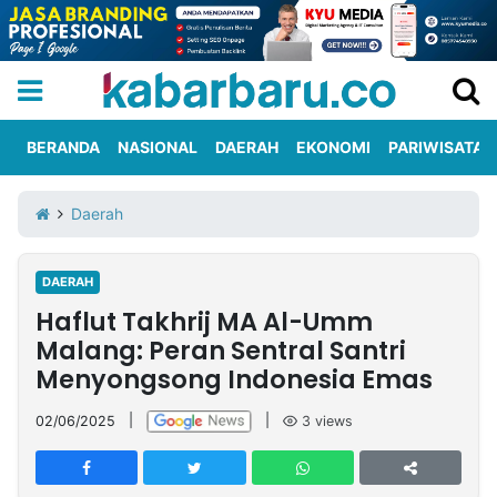
BERANDA
NASIONAL
DAERAH
EKONOMI
PARIWISATA
Informasi
KabarbaruTV
Kirim
Tentang
Daerah
Iklan
Berita
Kami
DAERAH
Berita
Haflut Takhrij MA Al-Umm
Nasional
International
Olahraga
Entertainment
Daerah
Pariwisata
Kuliner
Kolom
Malang: Peran Sentral Santri
Menyongsong Indonesia Emas
Network
02/06/2025
|
|
3
views
PT
TREETAN