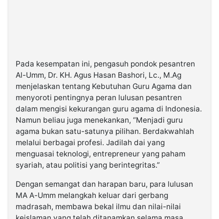
Pada
kesempatan
ini
,
pengasuh
pondok
pesantren
Al-Umm, Dr. KH.
Agus
Hasan
Bashori
,
Lc
.,
M.Ag
menjelaskan
tentang
Kebutuhan
Guru Agama
dan
menyoroti
pentingnya
peran
lulusan
pesantren
dalam
mengisi
kekurangan
guru agama di Indonesia.
Namun
beliau
juga
menekankan
, “
Menjadi
guru
agama
bukan
satu-satunya
pilihan
.
Berdakwahlah
melalui
berbagai
profesi
.
Jadilah
dai
yang
menguasai
teknologi
,
entrepreneur
yang
paham
syariah
,
atau
politisi
yang
berintegritas
.”
Dengan
semangat
dan
harapan
baru
,
para
lulusan
MA A-Umm
melangkah
keluar
dari
gerbang
madrasah,
membawa
bekal
ilmu
dan
nilai-nilai
keislaman
yang
telah
ditanamkan
selama
masa