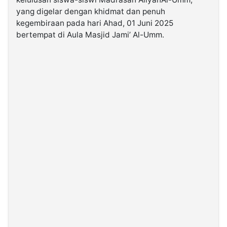
yang
digelar
dengan
khidmat
dan
penuh
kegembiraan
pada
hari
Ahad
,
01
Juni
2025
©
Kabarbaru.co
bertempat
di
Aula Masjid Jami’ Al-Umm
.
-
2026
PT.
Kabarbaru
Media
Holding