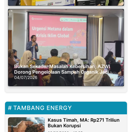
Bukan Sekadar Masalah Kebersihan, AZWI
Dorong Pengelolaan Sampah Organik Jadi
Solusi Krisis Iklim
04/07/2026
TAMBANG ENERGY
Kasus Timah, MA: Rp271 Triliun
Bukan Korupsi