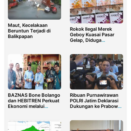
Maut, Kecelakaan
Rokok Ilegal Merek
Beruntun Terjadi di
Geboy Kuasai Pasar
Balikpapan
Gelap, Diduga
Dikendalikan Haji Fahmi
Pamekasan
BAZNAS Bone Bolango
Ribuan Purnawirawan
dan HEBITREN Perkuat
POLRI Jatim Deklarasi
Ekonomi melalui
Dukungan ke Prabowo-
PENAS XVII
Gibran