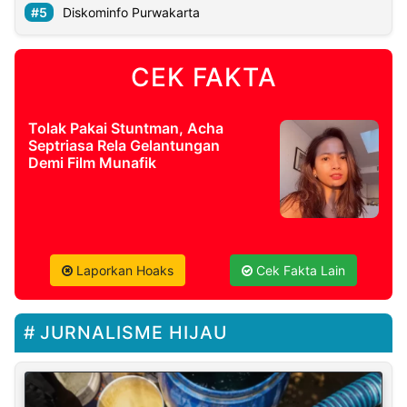
Diskominfo Purwakarta
CEK FAKTA
Tolak Pakai Stuntman, Acha
Septriasa Rela Gelantungan
Demi Film Munafik
Laporkan Hoaks
Cek Fakta Lain
JURNALISME HIJAU