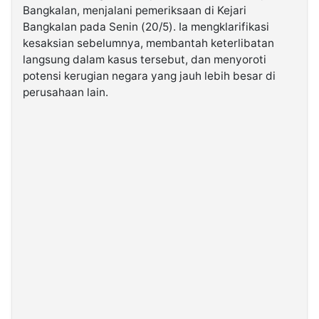
Bangkalan, menjalani pemeriksaan di Kejari
Bangkalan pada Senin (20/5). Ia mengklarifikasi
©
kesaksian sebelumnya, membantah keterlibatan
Kabarbaru.co
-
langsung dalam kasus tersebut, dan menyoroti
2026
potensi kerugian negara yang jauh lebih besar di
perusahaan lain.
PT.
Kabarbaru
Media
Holding