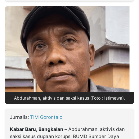
MULTIMEDIA
INDONESIA
Partner
Insight
Suara
Lens
Daily
Jalan
Idealita
Kita
Dinamikapost.com
Radar
Seedbacklink
NTB
Time
IDN
Jogja
Rakyat
News
Notice
Baru
Follow
Kabarbaru
Abdurahman, aktivis dan saksi kasus (Foto : Istimewa).
Jurnalis:
TIM Gorontalo
Kabar Baru, Bangkalan
– Abdurahman, aktivis dan
saksi kasus dugaan korupsi BUMD Sumber Daya