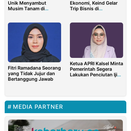
Ekonomi, Keind Gelar
Unik Menyambut
Trip Bisnis di
Musim Tanam di
Bojonegoro
Sumbawa
Ketua APRI Kalsel Minta
Fitri Ramadana Seorang
Pemerintah Segera
yang Tidak Jujur dan
Lakukan Penciutan Ijin
Bertanggung Jawab
Pertambangan di Tanah
Bumbu
MEDIA PARTNER