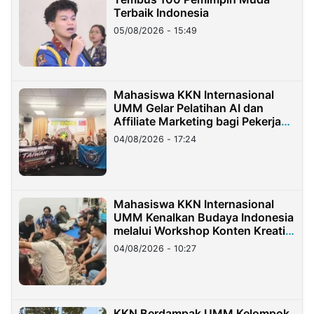
Terbaik Indonesia
05/08/2026 - 15:49
Mahasiswa KKN Internasional
UMM Gelar Pelatihan AI dan
Affiliate Marketing bagi Pekerja
Migran Indonesia di Taiwan
04/08/2026 - 17:24
Mahasiswa KKN Internasional
UMM Kenalkan Budaya Indonesia
melalui Workshop Konten Kreatif
di Taiwan
04/08/2026 - 10:27
KKN Berdampak UMM Kelompok