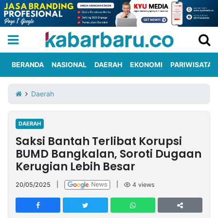
BERANDA
NASIONAL
DAERAH
EKONOMI
PARIWISATA
Informasi
KabarbaruTV
Kirim
Tentang
Daerah
Iklan
Berita
Kami
DAERAH
Berita
Saksi Bantah Terlibat Korupsi
Nasional
International
Olahraga
Entertainment
Daerah
Pariwisata
Kuliner
Kolom
BUMD Bangkalan, Soroti Dugaan
Kerugian Lebih Besar
Network
20/05/2025
|
|
4
views
PT
TREETAN