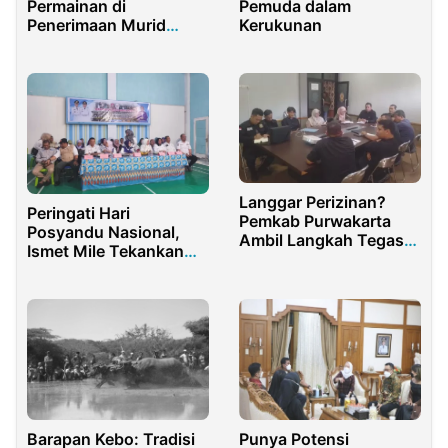
Permainan di
Pemuda dalam
Penerimaan Murid
Kerukunan
Baru!
Langgar Perizinan?
Peringati Hari
Pemkab Purwakarta
Posyandu Nasional,
Ambil Langkah Tegas
Ismet Mile Tekankan
namun Persuasif
Pentingnya Penerapan
6 SPM
Punya Potensi
Barapan Kebo: Tradisi