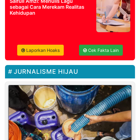
Saifull Amzi: Menulis Lagu
sebagai Cara Merekam Realitas
Kehidupan
Laporkan Hoaks
Cek Fakta Lain
JURNALISME HIJAU