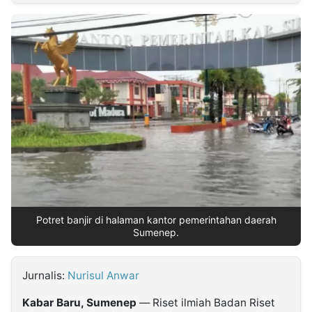
MULTIMEDIA
INDONESIA
Partner
Insight
Suara
Lens
Daily
Jalan
Idealita
Kita
Dinamikapost.com
Radar
Seedbacklink
NTB
Time
IDN
Jogja
Rakyat
News
Notice
Baru
Follow
Kabarbaru
Potret banjir di halaman kantor pemerintahan daerah
Sumenep.
Jurnalis:
Nurisul Anwar
Kabar Baru, Sumenep
— Riset ilmiah Badan Riset