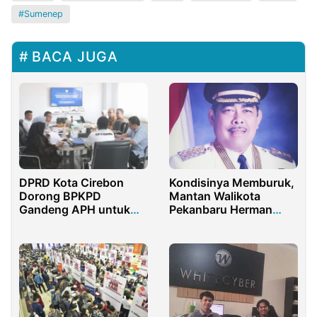
Sumenep
BACA JUGA
DPRD Kota Cirebon
Kondisinya Memburuk,
Dorong BPKPD
Mantan Walikota
Gandeng APH untuk
Pekanbaru Herman
Optimalkan PAD
Abdullah Dilarikan ke
RS Awal Bross