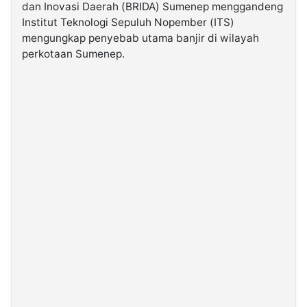
dan Inovasi Daerah (BRIDA) Sumenep menggandeng
Institut Teknologi Sepuluh Nopember (ITS)
©
mengungkap penyebab utama banjir di wilayah
Kabarbaru.co
-
perkotaan Sumenep.
2026
PT.
Kabarbaru
Media
Holding