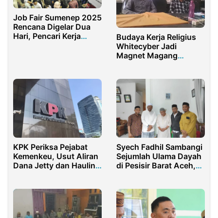
Job Fair Sumenep 2025
Rencana Digelar Dua
Hari, Pencari Kerja
Budaya Kerja Religius
Siap-siap
Whitecyber Jadi
Magnet Magang
Mahasiswa dan Siswa
KPK Periksa Pejabat
Syech Fadhil Sambangi
Kemenkeu, Usut Aliran
Sejumlah Ulama Dayah
Dana Jetty dan Hauling
di Pesisir Barat Aceh,
Kasus Rita Widyasari
Ada Apa?