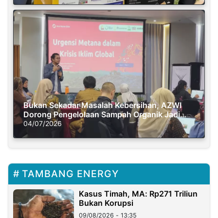
Bukan Sekadar Masalah Kebersihan, AZWI
Dorong Pengelolaan Sampah Organik Jadi
Solusi Krisis Iklim
04/07/2026
TAMBANG ENERGY
Kasus Timah, MA: Rp271 Triliun
Bukan Korupsi
09/08/2026 - 13:35