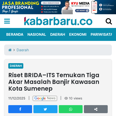
BERANDA
NASIONAL
DAERAH
EKONOMI
PARIWISATA
Informasi
KabarbaruTV
Kirim
Tentang
Daerah
Iklan
Berita
Kami
DAERAH
Berita
Riset BRIDA–ITS Temukan Tiga
Nasional
International
Olahraga
Entertainment
Daerah
Pariwisata
Kuliner
Kolom
Akar Masalah Banjir Kawasan
Kota Sumenep
Network
11/12/2025
|
|
10
views
PT
TREETAN