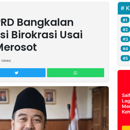
K
PRD Bangkalan
i Birokrasi Usai
Merosot
views
Sai
Lag
Mer
Keh