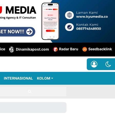
ice
Radar Baru
Seedbacklink
Dinamikapost.com
INTERNASIONAL
KOLOM