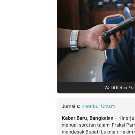
©
Kabarbaru.co
-
2026
PT.
Kabarbaru
Media
Holding
Wakil Ketua Fr
Jurnalis:
Khotibul Umam
Kabar
Baru
,
Bangkalan
– Kinerja
menuai sorotan tajam. Fraksi Pa
mendesak Bupati Lukman Hakim s