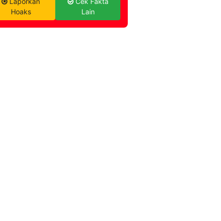
Laporkan
Cek Fakta
Hoaks
Lain