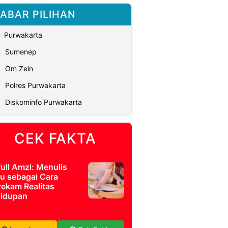
ABAR PILIHAN
Purwakarta
Sumenep
Om Zein
Polres Purwakarta
Diskominfo Purwakarta
CEK FAKTA
full Amzi: Menulis
u sebagai Cara
ekam Realitas
idupan