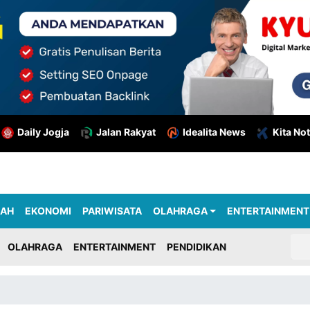
Daily Jogja
Jalan Rakyat
Idealita News
Kita Not
RAH
EKONOMI
PARIWISATA
OLAHRAGA
ENTERTAINMENT
OLAHRAGA
ENTERTAINMENT
PENDIDIKAN