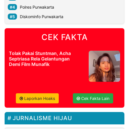
Polres Purwakarta
Diskominfo Purwakarta
CEK FAKTA
Tolak Pakai Stuntman, Acha
Septriasa Rela Gelantungan
Demi Film Munafik
Laporkan Hoaks
Cek Fakta Lain
JURNALISME HIJAU