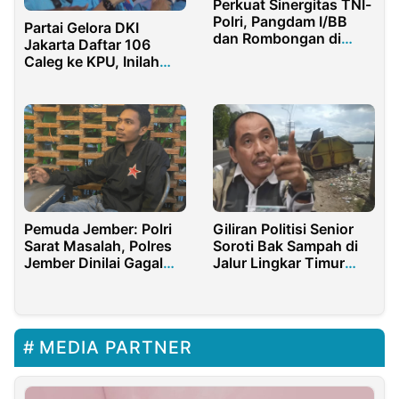
Perkuat Sinergitas TNI-
Polri, Pangdam I/BB
Partai Gelora DKI
dan Rombongan di
Jakarta Daftar 106
Sambut Hangat
Caleg ke KPU, Inilah
Kapolda Riau
Misi Besarnya
Pemuda Jember: Polri
Giliran Politisi Senior
Sarat Masalah, Polres
Soroti Bak Sampah di
Jember Dinilai Gagal
Jalur Lingkar Timur
Menjaga Keamanan
Sumenep
MEDIA PARTNER