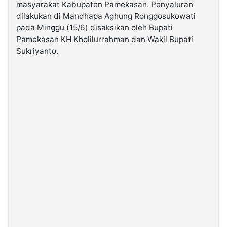
masyarakat Kabupaten Pamekasan. Penyaluran
dilakukan di Mandhapa Aghung Ronggosukowati
©
pada Minggu (15/6) disaksikan oleh Bupati
Kabarbaru.co
-
Pamekasan KH Kholilurrahman dan Wakil Bupati
2026
Sukriyanto.
PT.
Kabarbaru
Media
Holding