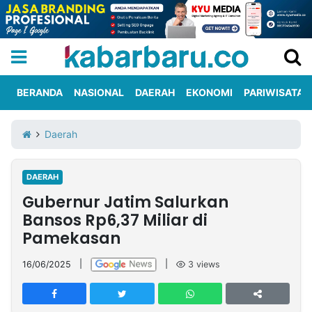
BERANDA
NASIONAL
DAERAH
EKONOMI
PARIWISATA
Informasi
KabarbaruTV
Kirim
Tentang
Daerah
Iklan
Berita
Kami
DAERAH
Berita
Gubernur Jatim Salurkan
Nasional
International
Olahraga
Entertainment
Daerah
Pariwisata
Kuliner
Kolom
Bansos Rp6,37 Miliar di
Pamekasan
Network
16/06/2025
|
|
3
views
PT
TREETAN