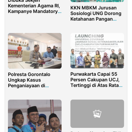
Dibuka Sekjen
Kementerian Agama RI,
KKN MBKM Jurusan
Kampanye Mandatory
Sosiologi UNG Dorong
Halal Sukses Diminati
Ketahanan Pangan
Pelaku Usaha
Desa Botutonuo
melalui Pelatihan
Pertanian dan
Penguatan BUMDes
Purwakarta Capai 55
Polresta Gorontalo
Persen Cakupan UCJ,
Ungkap Kasus
Tertinggi di Atas Rata-
Penganiayaan di
Rata Nasional
Kelurahan Tapa