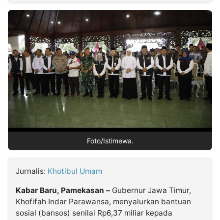
MULTIMEDIA
INDONESIA
Partner
Insight
Suara
Lens
Daily
Jalan
Idealita
Kita
Dinamikapost.com
Radar
Seedbacklink
NTB
Time
IDN
Jogja
Rakyat
News
Notice
Baru
Follow
Kabarbaru
Foto/Istimewa.
Jurnalis:
Khotibul Umam
Kabar Baru, Pamekasan –
Gubernur Jawa Timur,
Khofifah Indar Parawansa, menyalurkan bantuan
sosial (bansos) senilai Rp6,37 miliar kepada