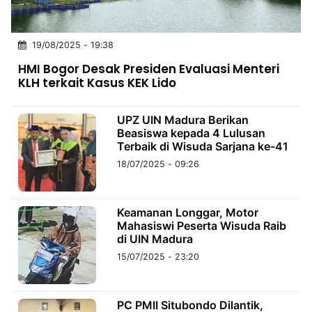
MULTIMEDIA
INDONESIA
19/08/2025 - 19:38
Partner
HMI Bogor Desak Presiden Evaluasi Menteri
KLH terkait Kasus KEK Lido
Insight
Suara
Lens
Daily
Jalan
Idealita
Kita
Dinamikapost.com
Radar
Seedbacklink
NTB
Time
IDN
Jogja
Rakyat
News
Notice
Baru
UPZ UIN Madura Berikan
Beasiswa kepada 4 Lulusan
Terbaik di Wisuda Sarjana ke-41
Follow
Kabarbaru
18/07/2025 - 09:26
Keamanan Longgar, Motor
Mahasiswi Peserta Wisuda Raib
di UIN Madura
15/07/2025 - 23:20
PC PMII Situbondo Dilantik,