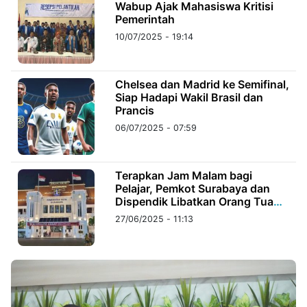
Wabup Ajak Mahasiswa Kritisi
Pemerintah
©
10/07/2025 - 19:14
Kabarbaru.co
-
2026
Chelsea dan Madrid ke Semifinal,
Siap Hadapi Wakil Brasil dan
PT.
Kabarbaru
Prancis
Media
Holding
06/07/2025 - 07:59
Terapkan Jam Malam bagi
Pelajar, Pemkot Surabaya dan
Dispendik Libatkan Orang Tua
dan Guru BK
27/06/2025 - 11:13