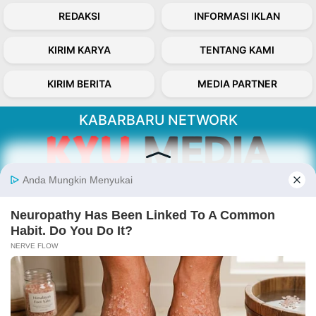
REDAKSI
INFORMASI IKLAN
KIRIM KARYA
TENTANG KAMI
KIRIM BERITA
MEDIA PARTNER
KABARBARU NETWORK
About Our Kabarbaru.co
Kabarbaru.co menyajikan berita aktual dan
inspiratif dari sudut pandang berbaik sangka
serta terverifikasi dari sumber yang tepat.
Follow Kabarbaru