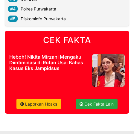
Polres Purwakarta
Diskominfo Purwakarta
CEK FAKTA
Heboh! Nikita Mirzani Mengaku
Diintimidasi di Rutan Usai Bahas
Kasus Eks Jampidsus
Laporkan Hoaks
Cek Fakta Lain