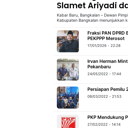
Slamet Ariyadi da
Kabar Baru, Bangkalan – Dewan Pimpi
©
Kabupaten Bangkalan menunjukkan ke
Kabarbaru.co
-
2026
Fraksi PAN DPRD B
PEKPPP Merosot
PT.
17/01/2026 - 22:28
Kabarbaru
Media
Holding
Irvan Herman Mint
Pekanbaru
24/05/2022 - 17:44
Persiapan Pemilu 
08/03/2022 - 21:53
PKP Mendukung Pe
27/02/2022 - 14:14