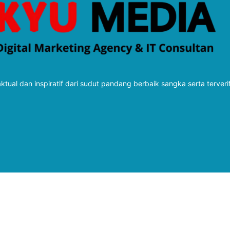
tual dan inspiratif dari sudut pandang berbaik sangka serta terveri
Follow Kabarbaru