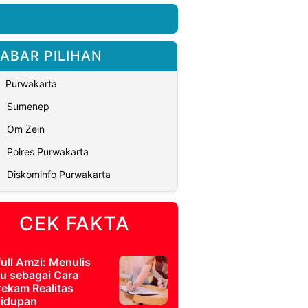
ABAR PILIHAN
Purwakarta
Sumenep
Om Zein
Polres Purwakarta
Diskominfo Purwakarta
CEK FAKTA
full Amzi: Menulis
u sebagai Cara
ekam Realitas
idupan