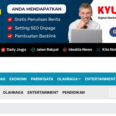
Daily Jogja
Jalan Rakyat
Idealita News
Kita No
RAH
EKONOMI
PARIWISATA
OLAHRAGA
ENTERTAINMENT
OLAHRAGA
ENTERTAINMENT
PENDIDIKAN