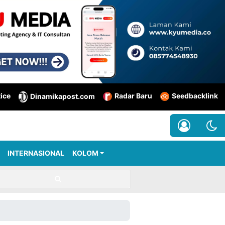
tice
Radar Baru
Seedbacklink
Dinamikapost.com
INTERNASIONAL
KOLOM