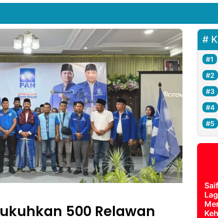
K
Sai
Lag
Mer
Kukuhkan 500 Relawan
Keh