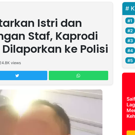
K
arkan Istri dan
ngan Staf, Kaprodi
Dilaporkan ke Polisi
24.8K
views
Sai
Lag
Mer
Keh