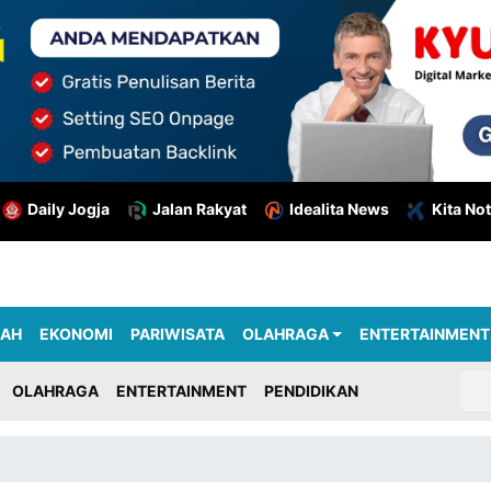
Daily Jogja
Jalan Rakyat
Idealita News
Kita Not
RAH
EKONOMI
PARIWISATA
OLAHRAGA
ENTERTAINMENT
OLAHRAGA
ENTERTAINMENT
PENDIDIKAN