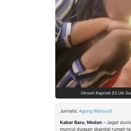
©
Kabarbaru.co
-
2026
PT.
Kabarbaru
Media
Holding
Oknum Kaprodi S3 Uin Sum
Jurnalis:
Agung Wahyudi
Kabar Baru, Medan
– Jagat duni
muncul dugaan skandal rumah ta