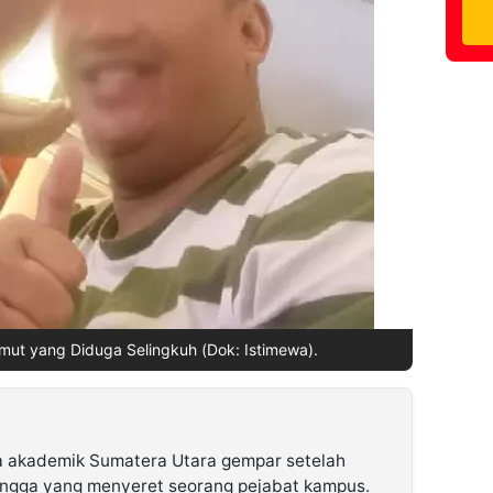
ut yang Diduga Selingkuh (Dok: Istimewa).
a akademik Sumatera Utara gempar setelah
ngga yang menyeret seorang pejabat kampus.