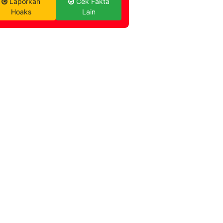
Laporkan
Cek Fakta
Hoaks
Lain