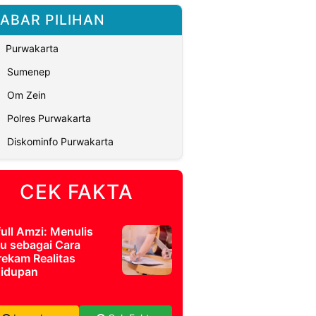
ABAR PILIHAN
Purwakarta
Sumenep
Om Zein
Polres Purwakarta
Diskominfo Purwakarta
CEK FAKTA
full Amzi: Menulis
u sebagai Cara
ekam Realitas
idupan