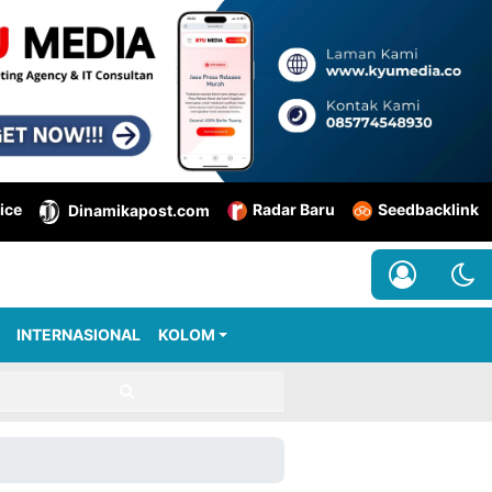
ice
Radar Baru
Seedbacklink
Dinamikapost.com
INTERNASIONAL
KOLOM