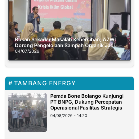
Bukan Sekadar Masalah Kebersihan, AZWI
Dorong Pengelolaan Sampah Organik Jadi
Solusi Krisis Iklim
04/07/2026
TAMBANG ENERGY
Pemda Bone Bolango Kunjungi
PT BNPG, Dukung Percepatan
Operasional Fasilitas Strategis
04/08/2026 - 14:20