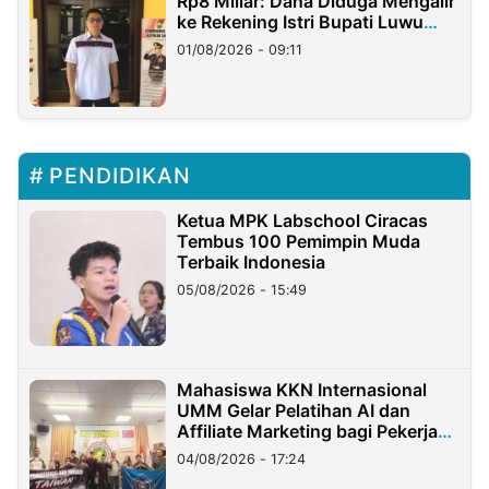
Rp8 Miliar: Dana Diduga Mengalir
ke Rekening Istri Bupati Luwu
Timur
01/08/2026 - 09:11
PENDIDIKAN
Ketua MPK Labschool Ciracas
Tembus 100 Pemimpin Muda
Terbaik Indonesia
05/08/2026 - 15:49
Mahasiswa KKN Internasional
UMM Gelar Pelatihan AI dan
Affiliate Marketing bagi Pekerja
Migran Indonesia di Taiwan
04/08/2026 - 17:24