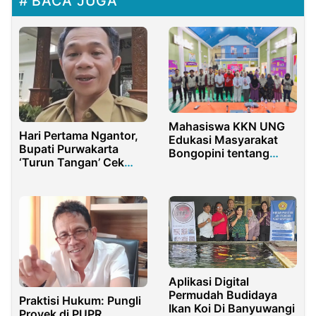
BACA JUGA
Mahasiswa KKN UNG
Hari Pertama Ngantor,
Edukasi Masyarakat
Bupati Purwakarta
Bongopini tentang
‘Turun Tangan’ Cek
Pentingnya Sertifikasi
Kebersihan Kantor
Tanah
Pemkab
Aplikasi Digital
Permudah Budidaya
Praktisi Hukum: Pungli
Ikan Koi Di Banyuwangi
Proyek di PUPR