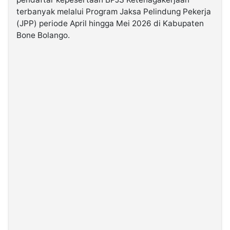
terbanyak melalui Program Jaksa Pelindung Pekerja
(JPP) periode April hingga Mei 2026 di Kabupaten
©
Kabarbaru.co
Bone Bolango.
-
2026
PT.
Kabarbaru
Media
Holding