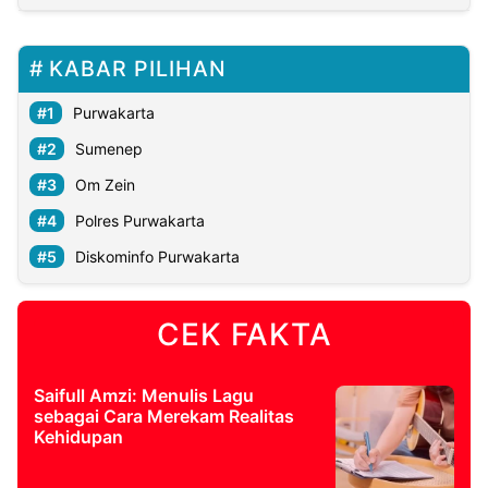
KABAR PILIHAN
Purwakarta
Sumenep
Om Zein
Polres Purwakarta
Diskominfo Purwakarta
CEK FAKTA
Saifull Amzi: Menulis Lagu
sebagai Cara Merekam Realitas
Kehidupan