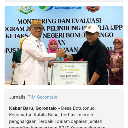
MULTIMEDIA
INDONESIA
Partner
Insight
Suara
Lens
Daily
Jalan
Idealita
Kita
Dinamikapost.com
Radar
Seedbacklink
NTB
Time
IDN
Jogja
Rakyat
News
Notice
Baru
Follow
Kabarbaru
Jurnalis:
TIM Gorontalo
Kabar Baru, Gorontalo –
Desa Botutonuo,
Kecamatan Kabila Bone, berhasil meraih
penghargaan Terbaik I dalam capaian jumlah
pendaftar kepesertaan BPJS Ketenagakerjaan