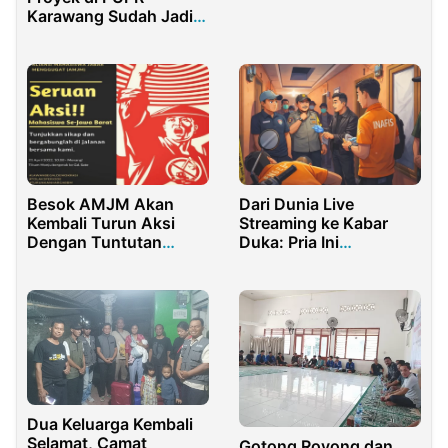
Karawang Sudah Jadi
Rahasia Umum
Besok AMJM Akan
Dari Dunia Live
Kembali Turun Aksi
Streaming ke Kabar
Dengan Tuntutan
Duka: Pria Ini
Tambahan
Ditemukan Tak
Bernyawa di Kosan
Dua Keluarga Kembali
Selamat, Camat
Gotong Royong dan