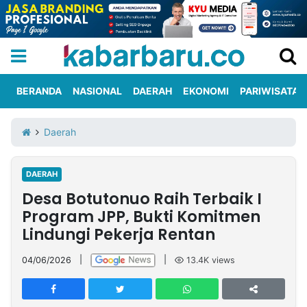
BERANDA
NASIONAL
DAERAH
EKONOMI
PARIWISATA
Informasi
KabarbaruTV
Kirim
Tentang
Daerah
Iklan
Berita
Kami
DAERAH
Berita
Desa Botutonuo Raih Terbaik I
Nasional
International
Olahraga
Entertainment
Daerah
Pariwisata
Kuliner
Kolom
Program JPP, Bukti Komitmen
Lindungi Pekerja Rentan
Network
04/06/2026
|
|
13.4K
views
PT
TREETAN