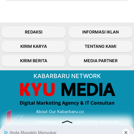
REDAKSI
INFORMASI IKLAN
KIRIM KARYA
TENTANG KAMI
KIRIM BERITA
MEDIA PARTNER
KABARBARU NETWORK
About Our Kabarbaru.co
Kabarbaru.co menyajikan berita aktual dan
inspiratif dari sudut pandang berbaik sangka
serta terverifikasi dari sumber yang tepat.