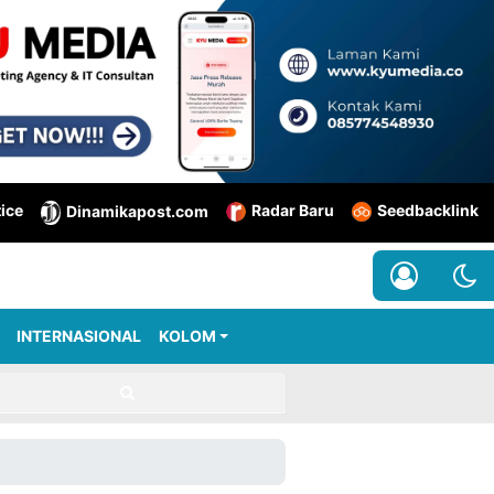
tice
Radar Baru
Seedbacklink
Dinamikapost.com
INTERNASIONAL
KOLOM