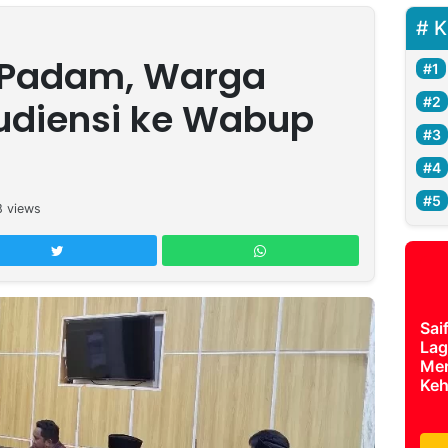
K
ng Padam, Warga
Audiensi ke Wabup
8
views
Sai
Lag
Mer
Keh