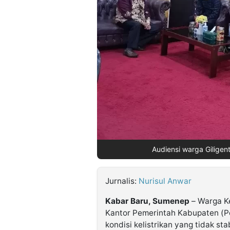
©
Kabarbaru.co
-
2026
PT.
Kabarbaru
Media
Holding
Audiensi warga Giligen
Jurnalis:
Nurisul Anwar
Kabar Baru, Sumenep
– Warga Ke
Kantor Pemerintah Kabupaten (
kondisi kelistrikan yang tidak st