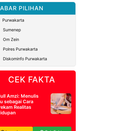
ABAR PILIHAN
Purwakarta
Sumenep
Om Zein
Polres Purwakarta
Diskominfo Purwakarta
CEK FAKTA
full Amzi: Menulis
u sebagai Cara
ekam Realitas
idupan