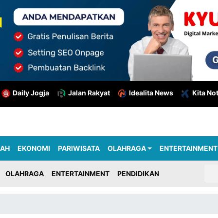
Daily Jogja
Jalan Rakyat
Idealita News
Kita No
RAH
EKONOMI
PARIWISATA
OLAHRAGA
ENTERTAINMENT
OLAHRAGA
ENTERTAINMENT
PENDIDIKAN