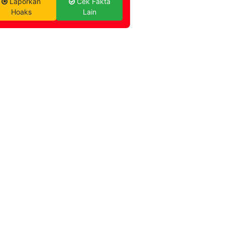
Laporkan
Cek Fakta
Hoaks
Lain