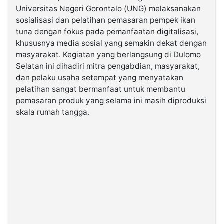
Universitas Negeri Gorontalo (UNG) melaksanakan
sosialisasi dan pelatihan pemasaran pempek ikan
©
tuna dengan fokus pada pemanfaatan digitalisasi,
Kabarbaru.co
-
khususnya media sosial yang semakin dekat dengan
2026
masyarakat. Kegiatan yang berlangsung di Dulomo
Selatan ini dihadiri mitra pengabdian, masyarakat,
PT.
dan pelaku usaha setempat yang menyatakan
Kabarbaru
Media
pelatihan sangat bermanfaat untuk membantu
Holding
pemasaran produk yang selama ini masih diproduksi
skala rumah tangga.