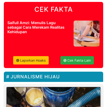
CEK FAKTA
Saifull Amzi: Menulis Lagu
sebagai Cara Merekam Realitas
Kehidupan
Laporkan Hoaks
Cek Fakta Lain
JURNALISME HIJAU