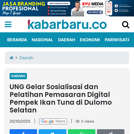
BERANDA
NASIONAL
DAERAH
EKONOMI
PARIWISATA
Informasi
KabarbaruTV
Kirim
Tentang
Daerah
Iklan
Berita
Kami
DAERAH
Berita
UNG Gelar Sosialisasi dan
Nasional
International
Olahraga
Entertainment
Daerah
Pariwisata
Kuliner
Kolom
Pelatihan Pemasaran Digital
Pempek Ikan Tuna di Dulomo
Selatan
Network
20/10/2025
|
|
3
views
PT
TREETAN