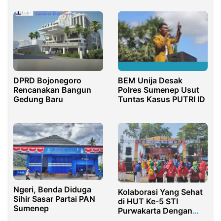
Pembentukan Tim
Hati
Pansus
DPRD Bojonegoro
BEM Unija Desak
Rencanakan Bangun
Polres Sumenep Usut
Gedung Baru
Tuntas Kasus PUTRI ID
Ngeri, Benda Diduga
Kolaborasi Yang Sehat
Sihir Sasar Partai PAN
di HUT Ke-5 STI
Sumenep
Purwakarta Dengan
Jurnalis Bela Negara