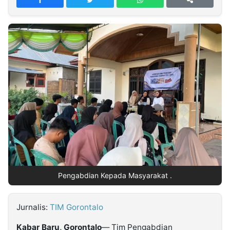
MULTIMEDIA
INDONESIA
Partner
Insight
Suara
Lens
Daily
Jalan
Idealita
Kita
Dinamikapost.com
Radar
Seedbacklink
NTB
Time
IDN
Jogja
Rakyat
News
Notice
Baru
Follow
Kabarbaru
Pengabdian Kepada Masyarakat .
Jurnalis:
TIM Gorontalo
Kabar Baru, Gorontalo
— Tim Pengabdian