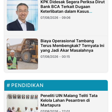
KPK Didesak Segera Periksa Dirut
Bank BCA Terkait Dugaan
Keterlibatan dalam Kasus
Hilangnya Dana Nasabah Rp2,58
07/08/2026 - 09:06
Miliar
Biaya Operasional Tambang
Terus Membengkak? Ternyata Ini
yang Jadi Akar Masalahnya
07/08/2026 - 00:15
PENDIDIKAN
Peneliti UIN Malang Teliti Tata
Kelola Lahan Pesantren di
Martapura
07/08/2026 - 22:01