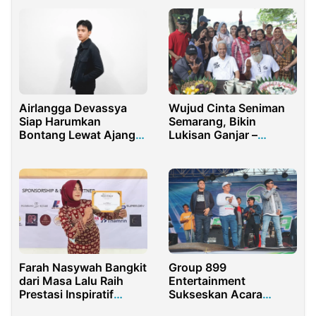
Wujud Cinta Seniman
Airlangga Devassya
Semarang, Bikin
Siap Harumkan
Lukisan Ganjar –
Bontang Lewat Ajang
Mahfud di Sawah
Face of Indonesia
Farah Nasywah Bangkit
Group 899
dari Masa Lalu Raih
Entertainment
Prestasi Inspiratif
Sukseskan Acara
Remaja
Gebyar Dangdut