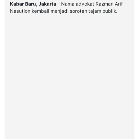
Kabar Baru, Jakarta
– Nama advokat Razman Arif
Nasution kembali menjadi sorotan tajam publik.
©
Kabarbaru.co
-
2026
PT.
Kabarbaru
Media
Holding