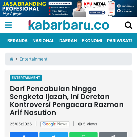
BERANDA
NASIONAL
DAERAH
EKONOMI
PARIWISATA
Informasi
KabarbaruTV
Kirim
Tentang
Entertainment
Iklan
Berita
Kami
ENTERTAINMENT
Berita
Dari Pencabulan hingga
Nasional
International
Olahraga
Entertainment
Daerah
Pariwisata
Kuliner
Kolom
Sengketa Ijazah, Ini Deretan
Kontroversi Pengacara Razman
Arif Nasution
Network
25/05/2026
|
|
5
views
PT
TREETAN