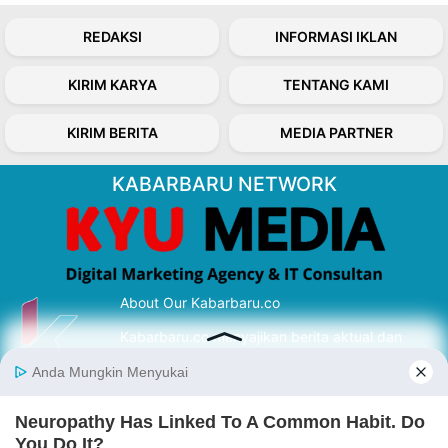
REDAKSI
INFORMASI IKLAN
KIRIM KARYA
TENTANG KAMI
KIRIM BERITA
MEDIA PARTNER
KABARBARU NETWORK
About Our Kabarbaru.co
Kabarbaru.co menyajikan berita aktual dan
inspiratif dari sudut pandang berbaik sangka
serta terverifikasi dari sumber yang tepat.
Follow Kabarbaru