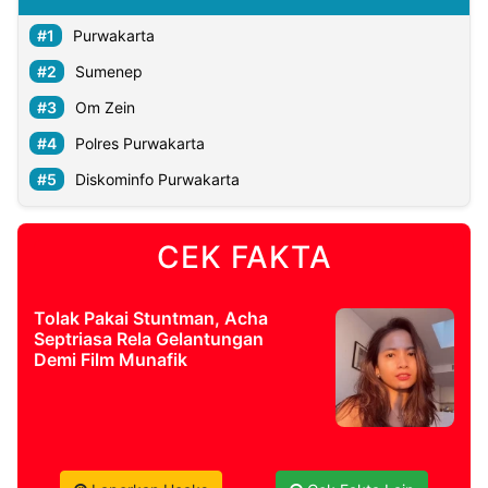
Purwakarta
Sumenep
Om Zein
Polres Purwakarta
Diskominfo Purwakarta
CEK FAKTA
Tolak Pakai Stuntman, Acha
Septriasa Rela Gelantungan
Demi Film Munafik