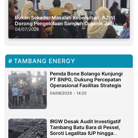
Bukan Sekadar Masalah Kebersihan, AZWI
Dorong Pengelolaan Sampah Organik Jadi
Solusi Krisis Iklim
04/07/2026
TAMBANG ENERGY
Pemda Bone Bolango Kunjungi
PT BNPG, Dukung Percepatan
Operasional Fasilitas Strategis
04/08/2026 - 14:20
IRGW Desak Audit Investigatif
Tambang Batu Bara di Pessel,
Soroti Legalitas IUP hingga