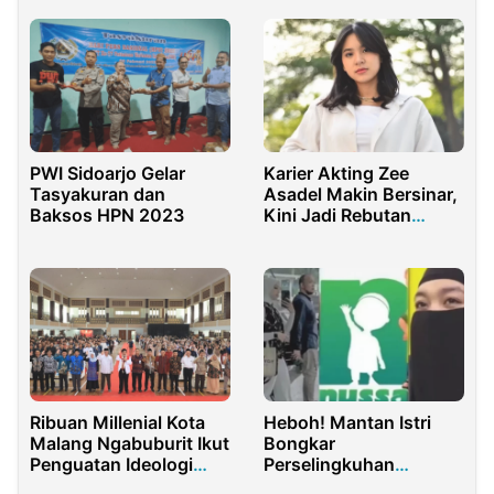
Gambus Modern
PWI Sidoarjo Gelar
Karier Akting Zee
Tasyakuran dan
Asadel Makin Bersinar,
Baksos HPN 2023
Kini Jadi Rebutan
Sutradara Papan Atas
Ribuan Millenial Kota
Heboh! Mantan Istri
Malang Ngabuburit Ikut
Bongkar
Penguatan Ideologi
Perselingkuhan
Pancasila
Founder Nussa Rara