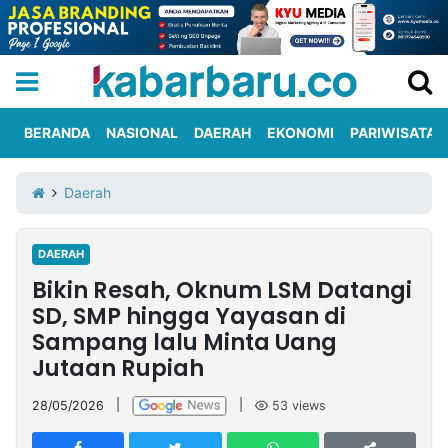
BERANDA
NASIONAL
DAERAH
EKONOMI
PARIWISATA
Informasi
KabarbaruTV
Kirim
Tentang
Daerah
Iklan
Berita
Kami
DAERAH
Berita
Bikin Resah, Oknum LSM Datangi
Nasional
International
Olahraga
Entertainment
Daerah
Pariwisata
Kuliner
Kolom
SD, SMP hingga Yayasan di
Sampang lalu Minta Uang
Jutaan Rupiah
Network
28/05/2026
|
|
53
views
PT
TREETAN