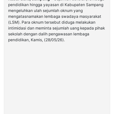
pendidikan hingga yayasan di Kabupaten Sampang
mengeluhkan ulah sejumlah oknum yang
©
mengatasnamakan lembaga swadaya masyarakat
Kabarbaru.co
-
(LSM). Para oknum tersebut diduga melakukan
2026
intimidasi dan meminta sejumlah uang kepada pihak
sekolah dengan dalih pengawasan lembaga
PT.
pendidikan, Kamis, (28/05/26).
Kabarbaru
Media
Holding