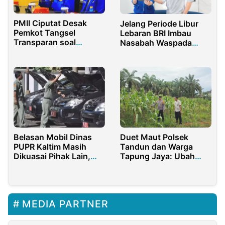
PMII Ciputat Desak
Jelang Periode Libur
Pemkot Tangsel
Lebaran BRI Imbau
Transparan soal
Nasabah Waspada
Polemik Sekda
Penipuan Modus File
APK
Belasan Mobil Dinas
Duet Maut Polsek
PUPR Kaltim Masih
Tandun dan Warga
Dikuasai Pihak Lain,
Tapung Jaya: Ubah
BPK Soroti Pengelolaan
Lahan Kosong Jadi
Aset Daerah
Lumbung Jagung
MEDIA PARTNER