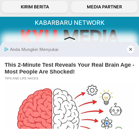
KIRIM BERITA
MEDIA PARTNER
KABARBARU NETWORK
About Our Kabarbaru.co
Kabarbaru.co menyajikan berita aktual dan
inspiratif dari sudut pandang berbaik sangka
serta terverifikasi dari sumber yang tepat.
Follow Kabarbaru