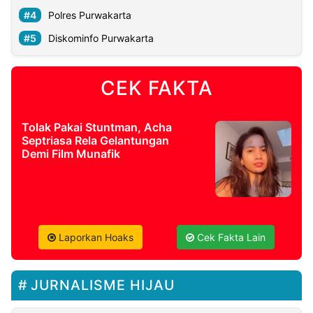
Polres Purwakarta
Diskominfo Purwakarta
CEK FAKTA
Tolak Pakai Stuntman, Acha
Septriasa Rela Gelantungan
Demi Film Munafik
Laporkan Hoaks
Cek Fakta Lain
JURNALISME HIJAU