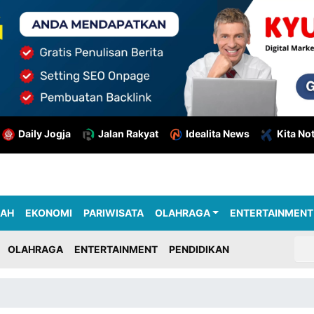
Daily Jogja
Jalan Rakyat
Idealita News
Kita No
RAH
EKONOMI
PARIWISATA
OLAHRAGA
ENTERTAINMENT
OLAHRAGA
ENTERTAINMENT
PENDIDIKAN