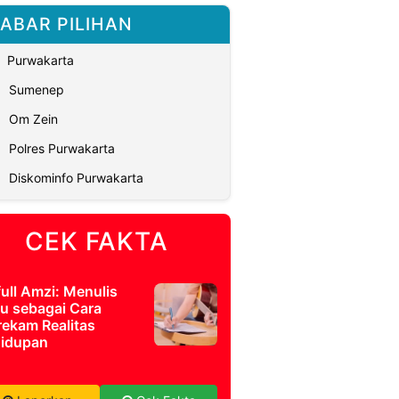
ABAR PILIHAN
Purwakarta
Sumenep
Om Zein
Polres Purwakarta
Diskominfo Purwakarta
CEK FAKTA
full Amzi: Menulis
u sebagai Cara
ekam Realitas
idupan