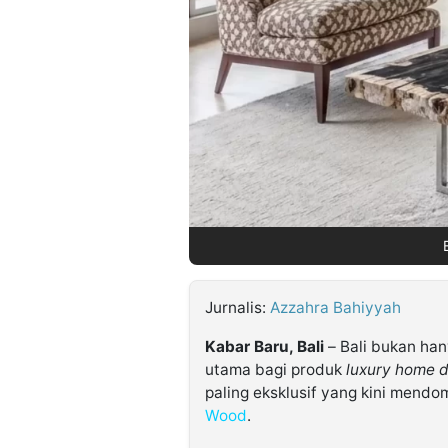
©
Kabarbaru.co
-
2026
PT.
Kabarbaru
Media
Holding
Jurnalis:
Azzahra Bahiyyah
Kabar Baru, Bali
– Bali bukan han
utama bagi produk
luxury home 
paling eksklusif yang kini mendo
Wood
.