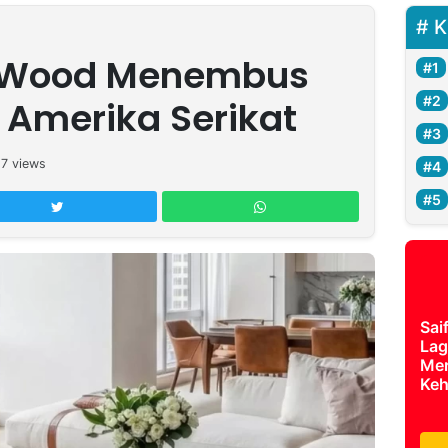
K
ed Wood Menembus
r Amerika Serikat
17
views
Sai
Lag
Mer
Keh