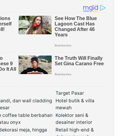
Target Pasar
andi, dan wall cladding
Hotel butik & villa
besar
mewah
n coffee table berbahan
Kolektor seni &
atau onyx
desainer interior
dekorasi meja, hingga
Retail high-end &