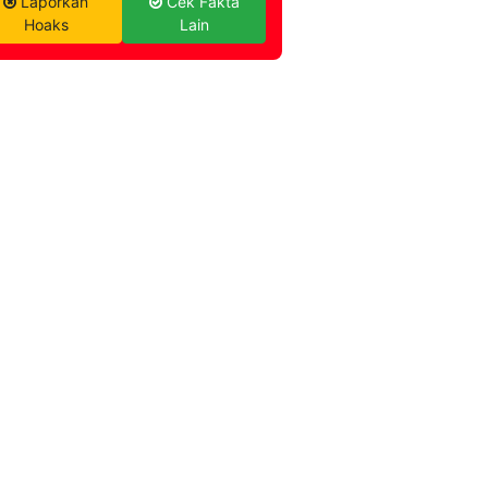
Laporkan
Cek Fakta
Hoaks
Lain