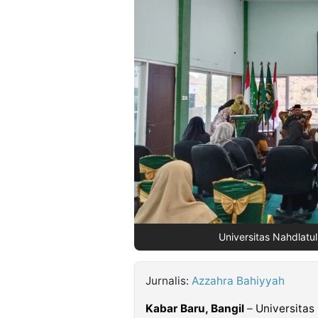
©
Kabarbaru.co
-
2026
PT.
Kabarbaru
Media
Holding
Universitas Nahdlatul
Jurnalis:
Azzahra Bahiyyah
Kabar Baru, Bangil
–
Universitas