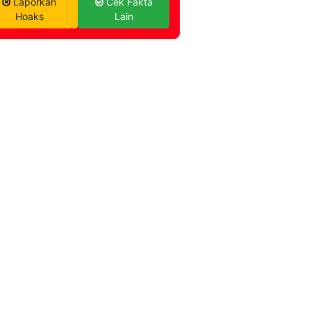
Laporkan
Cek Fakta
Hoaks
Lain