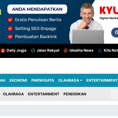
Daily Jogja
Jalan Rakyat
Idealita News
Kita Not
RAH
EKONOMI
PARIWISATA
OLAHRAGA
ENTERTAINMENT
OLAHRAGA
ENTERTAINMENT
PENDIDIKAN