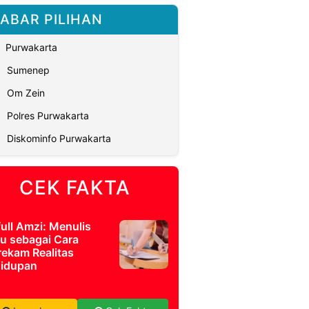
ABAR PILIHAN
Purwakarta
Sumenep
Om Zein
Polres Purwakarta
Diskominfo Purwakarta
CEK FAKTA
full Amzi: Menulis
u sebagai Cara
ekam Realitas
idupan