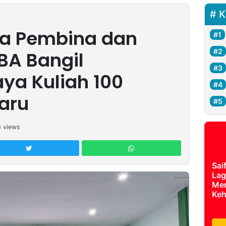
K
ra Pembina dan
BA Bangil
ya Kuliah 100
aru
6
views
Sai
Lag
Mer
Keh