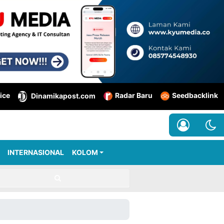
ice
Radar Baru
Seedbacklink
Dinamikapost.com
INTERNASIONAL
KOLOM