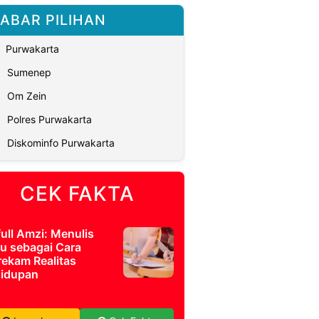
ABAR PILIHAN
Purwakarta
Sumenep
Om Zein
Polres Purwakarta
Diskominfo Purwakarta
CEK FAKTA
full Amzi: Menulis
u sebagai Cara
ekam Realitas
idupan