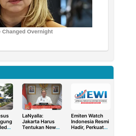
asus
LaNyalla:
Emiten Watch
agung
Jakarta Harus
Indonesia Resmi
ledah
Tentukan New
Hadir, Perkuat
rga,
Positioning Jika
Transparansi