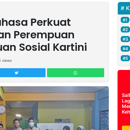
K
ahasa Perkuat
an Perempuan
an Sosial Kartini
5
views
Sai
Lag
Mer
Keh