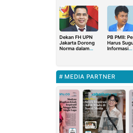
Pensi di
PT Waskita
Indonesia
Beton hing
Bandung I
Gemilang
Dekan FH UPN
PB PMII: Pe
Jakarta Dorong
Harus Sug
Norma dalam
Informasi
RUU KIA Tidak
Edukatif
Setengah Hati
MEDIA PARTNER