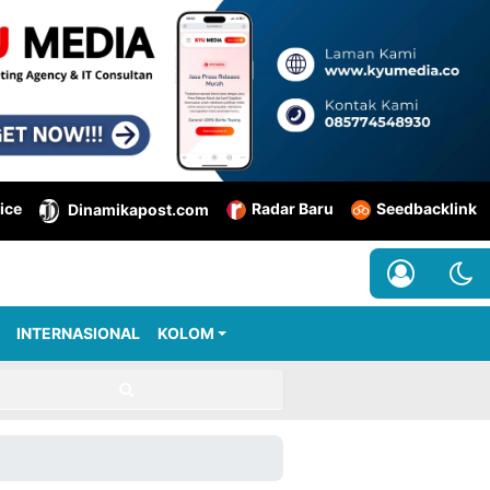
ice
Radar Baru
Seedbacklink
Dinamikapost.com
INTERNASIONAL
KOLOM