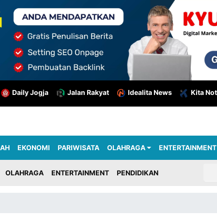
Daily Jogja
Jalan Rakyat
Idealita News
Kita Not
RAH
EKONOMI
PARIWISATA
OLAHRAGA
ENTERTAINMENT
OLAHRAGA
ENTERTAINMENT
PENDIDIKAN