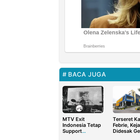
BACA JUGA
MTV Exit
Terseret K
Indonesia Tetap
Febrie, Kej
Support
Didesak Ge
Beberapa Event
PT Jasa Ma