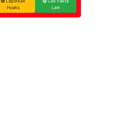
Laporkan
Cek Fakta
Hoaks
Lain