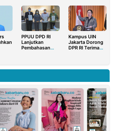
Ibukota Pindah
dan
ga PT
Perlindungan
ndah
Investor Pasar
Modal
rs
Kampus UIN
PPUU DPD RI
uhkan
Jakarta Dorong
Lanjutkan
DPR RI Terima
Pembahasan
Perppu Cipta
Sistem
Kerja
Pemerintahan
Berbasis
Elektronik