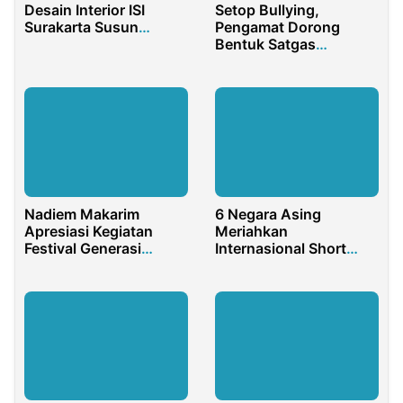
Desain Interior ISI
Setop Bullying,
Surakarta Susun
Pengamat Dorong
Pedoman Desain
Bentuk Satgas
Bandara
Pencegahan Kekerasan
di Sekolah
Nadiem Makarim
6 Negara Asing
Apresiasi Kegiatan
Meriahkan
Festival Generasi
Internasional Short
Pancasila Oleh
Course 2024 di
Berbagai Organisasi di
Universitas YARSI
Jakarta