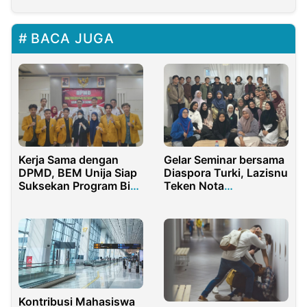
BACA JUGA
Kerja Sama dengan
Gelar Seminar bersama
DPMD, BEM Unija Siap
Diaspora Turki, Lazisnu
Suksekan Program Bina
Teken Nota
Desa
Kesepahaman dengan
UIN Surakarta
Kontribusi Mahasiswa