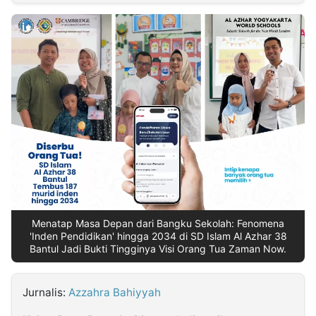
MULTIMEDIA
INDONESIA
Partner
Insight
Suara
Lens
Daily
Jalan
Idealita
Kita
Dinamikapost.com
Radar
Seedbacklink
NTB
Time
IDN
Jogja
Rakyat
News
Notice
Baru
Follow
Kabarbaru
Menatap Masa Depan dari Bangku Sekolah: Fenomena
'Inden Pendidikan' hingga 2034 di SD Islam Al Azhar 38
Bantul Jadi Bukti Tingginya Visi Orang Tua Zaman Now.
Jurnalis:
Azzahra Bahiyyah