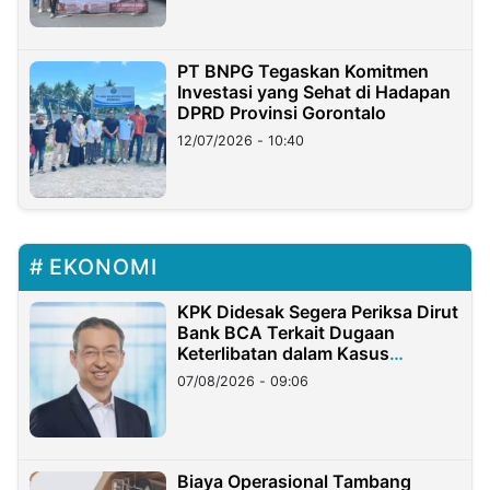
PT BNPG Tegaskan Komitmen
Investasi yang Sehat di Hadapan
DPRD Provinsi Gorontalo
12/07/2026 - 10:40
EKONOMI
KPK Didesak Segera Periksa Dirut
Bank BCA Terkait Dugaan
Keterlibatan dalam Kasus
Hilangnya Dana Nasabah Rp2,58
07/08/2026 - 09:06
Miliar
Biaya Operasional Tambang