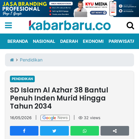
BERANDA
NASIONAL
DAERAH
EKONOMI
PARIWISATA
Informasi
KabarbaruTV
Kirim
Tentang
Pendidikan
Iklan
Berita
Kami
PENDIDIKAN
Berita
SD Islam Al Azhar 38 Bantul
Nasional
International
Olahraga
Entertainment
Daerah
Pariwisata
Kuliner
Kolom
Penuh Inden Murid Hingga
Tahun 2034
Network
16/05/2026
|
|
32
views
PT
TREETAN