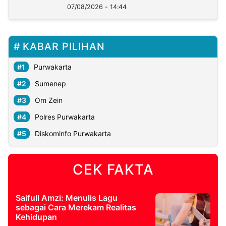
07/08/2026 - 14:44
KABAR PILIHAN
Purwakarta
Sumenep
Om Zein
Polres Purwakarta
Diskominfo Purwakarta
CEK FAKTA
Saifull Amzi: Menulis Lagu
sebagai Cara Merekam Realitas
Kehidupan