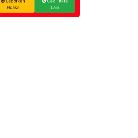
Laporkan
Cek Fakta
Hoaks
Lain