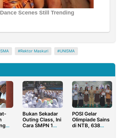
NISMA
Rektor Maskuri
UNISMA
at-
Bukan Sekadar
POSI Gelar
m
Outing Class, Ini
Olimpiade Sains
ang
Cara SMPN 1
di NTB, 638
Purwakarta
Pelajar Antusias
Siapkan
Ikuti Lomba