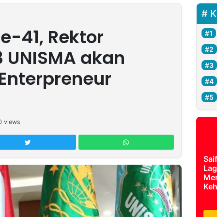
K
ke-41, Rektor
3 UNISMA akan
Enterpreneur
0
views
Sai
Lag
Mer
Keh