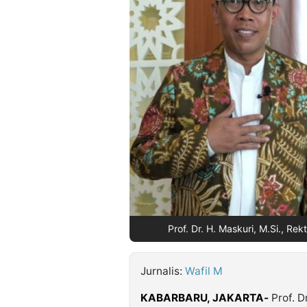
©
Kabarbaru.co
-
2026
PT.
Kabarbaru
Media
Holding
Prof. Dr. H. Maskuri, M.Si., Rek
Jurnalis:
Wafil M
KABARBARU, JAKARTA-
Prof. D