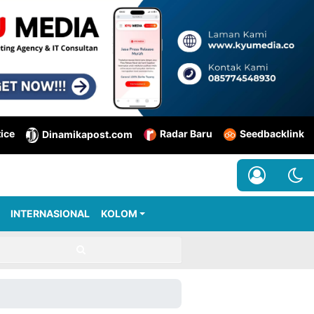
tice
Radar Baru
Seedbacklink
Dinamikapost.com
INTERNASIONAL
KOLOM