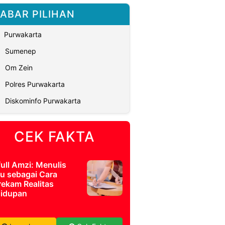
ABAR PILIHAN
Purwakarta
Sumenep
Om Zein
Polres Purwakarta
Diskominfo Purwakarta
CEK FAKTA
full Amzi: Menulis
u sebagai Cara
ekam Realitas
idupan