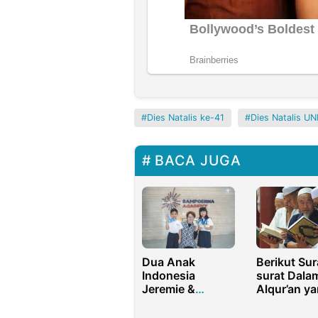
Dies Natalis ke-41
Dies Natalis U
BACA JUGA
Dua Anak
Berikut Sur
Indonesia
surat Dala
Jeremie &
Alqur’an y
Maggie The
Dibaca
Tumbangkan
Rasulullah