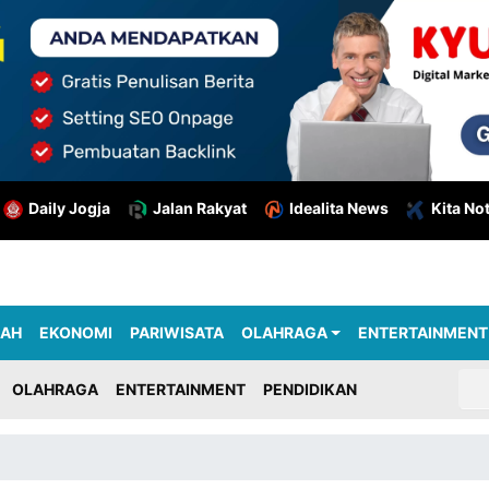
Daily Jogja
Jalan Rakyat
Idealita News
Kita No
RAH
EKONOMI
PARIWISATA
OLAHRAGA
ENTERTAINMENT
OLAHRAGA
ENTERTAINMENT
PENDIDIKAN