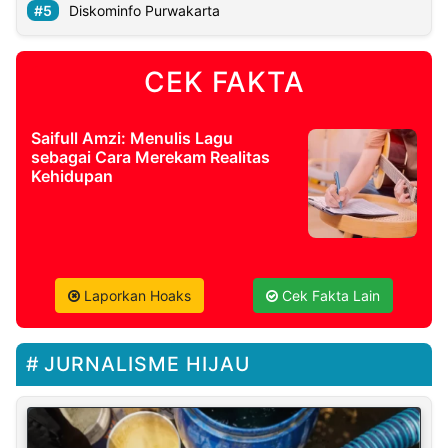
Diskominfo Purwakarta
CEK FAKTA
Saifull Amzi: Menulis Lagu
sebagai Cara Merekam Realitas
Kehidupan
Laporkan Hoaks
Cek Fakta Lain
JURNALISME HIJAU