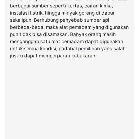
berbagai sumber seperti kertas, cairan kimia,
instalasi listrik, hingga minyak goreng di dapur
©
Kabarbaru.co
sekalipun. Berhubung penyebab sumber api
-
berbeda-beda, maka alat pemadam yang digunakan
2026
pun tidak bisa disamakan. Banyak orang masih
menganggap satu alat pemadam dapat digunakan
PT.
untuk semua kondisi, padahal pemilihan yang salah
Kabarbaru
Media
justru dapat memperparah kebakaran.
Holding