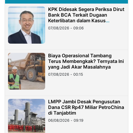
KPK Didesak Segera Periksa Dirut
Bank BCA Terkait Dugaan
Keterlibatan dalam Kasus
Hilangnya Dana Nasabah Rp2,58
07/08/2026 - 09:06
Miliar
Biaya Operasional Tambang
Terus Membengkak? Ternyata Ini
yang Jadi Akar Masalahnya
07/08/2026 - 00:15
LMPP Jambi Desak Pengusutan
Dana CSR Rp47 Miliar PetroChina
di Tanjabtim
06/08/2026 - 09:19