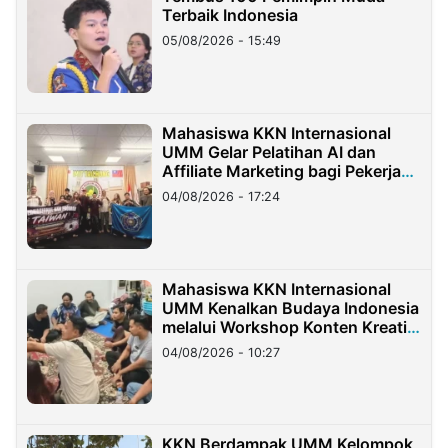
Terbaik Indonesia
05/08/2026 - 15:49
Mahasiswa KKN Internasional
UMM Gelar Pelatihan AI dan
Affiliate Marketing bagi Pekerja
Migran Indonesia di Taiwan
04/08/2026 - 17:24
Mahasiswa KKN Internasional
UMM Kenalkan Budaya Indonesia
melalui Workshop Konten Kreatif
di Taiwan
04/08/2026 - 10:27
KKN Berdampak UMM Kelompok