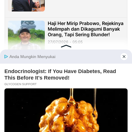
Haji Her Mirip Prabowo, Rejekinya
Melimpah dan Dikagumi Banyak
Orang, Tapi Sering Blunder!
27/07/2026 - 05:05
Sister City: Peluang Besar, tetapi
Implementasinya Masih Menjadi
Tantangan
23/07/2026 - 20:08
Sekolah Harus Berhenti Mengajar
untuk Nilai, Mulai Mendidik untuk
Kehidupan