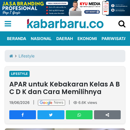
BERANDA
NASIONAL
DAERAH
EKONOMI
PARIWISATA
Informasi
KabarbaruTV
Kirim
Tentang
Lifestyle
Iklan
Berita
Kami
LIFESTYLE
Berita
APAR untuk Kebakaran Kelas A B
Nasional
International
Olahraga
Entertainment
Daerah
Pariwisata
Kuliner
Kolom
C D K dan Cara Memilihnya
19/06/2026
|
|
6.6K
views
Network
PT
TREETAN