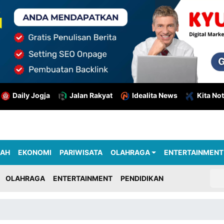
Daily Jogja
Jalan Rakyat
Idealita News
Kita Not
RAH
EKONOMI
PARIWISATA
OLAHRAGA
ENTERTAINMENT
OLAHRAGA
ENTERTAINMENT
PENDIDIKAN