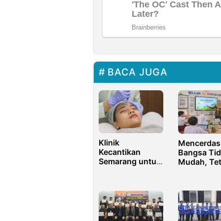
BACA JUGA
Klinik
Mencerdas
Kecantikan
Bangsa Tid
Semarang untuk
Mudah, Tet
Perawatan Kulit
Guru Masi
Glowing Berseri
Dibayar Mu