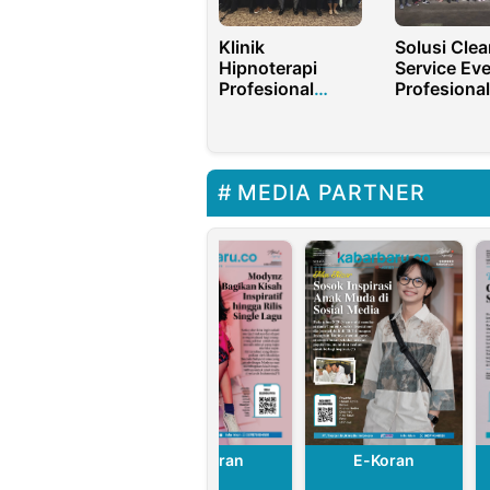
Klinik
Solusi Clea
Hipnoterapi
Service Ev
Profesional
Profesional
Solusi Modern
Andal untu
Atasi Masalah
Acara Besa
Psikologis Anda
Kecil
MEDIA PARTNER
E-Koran
E-Koran
E-Koran