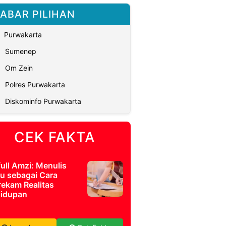
ABAR PILIHAN
Purwakarta
Sumenep
Om Zein
Polres Purwakarta
Diskominfo Purwakarta
CEK FAKTA
full Amzi: Menulis
u sebagai Cara
ekam Realitas
idupan