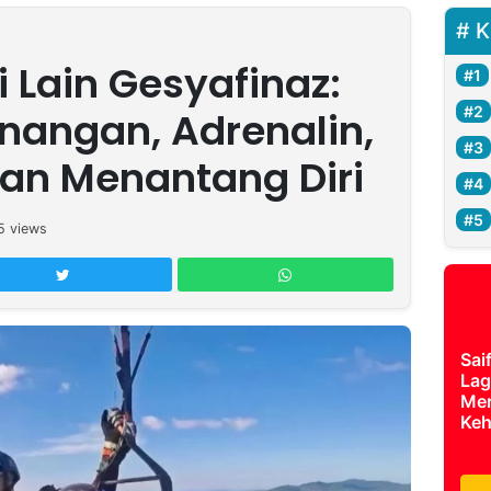
K
 Lain Gesyafinaz:
nangan, Adrenalin,
an Menantang Diri
5
views
Sai
Lag
Mer
Keh