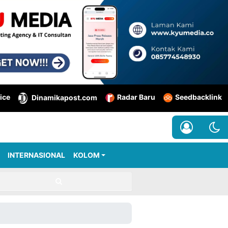
ice
Radar Baru
Seedbacklink
Dinamikapost.com
INTERNASIONAL
KOLOM