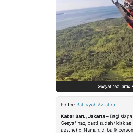
©
Kabarbaru.co
-
2026
PT.
Kabarbaru
Media
Holding
Gesyafinaz, artis 
Editor:
Bahiyyah Azzahra
Kabar Baru, Jakarta –
Bagi siapa
Gesyafinaz, pasti sudah tidak as
aesthetic. Namun, di balik pers