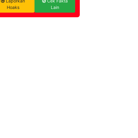
Laporkan
Cek Fakta
Hoaks
Lain