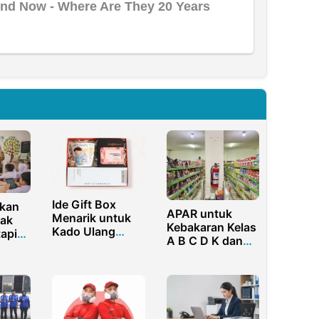
Ide Gift Box
kan
APAR untuk
Menarik untuk
ak
Kebakaran Kelas
Kado Ulang
api
A B C D K dan
Tahun yang
h
Cara Memilihnya
Lebih Berkesan
rah