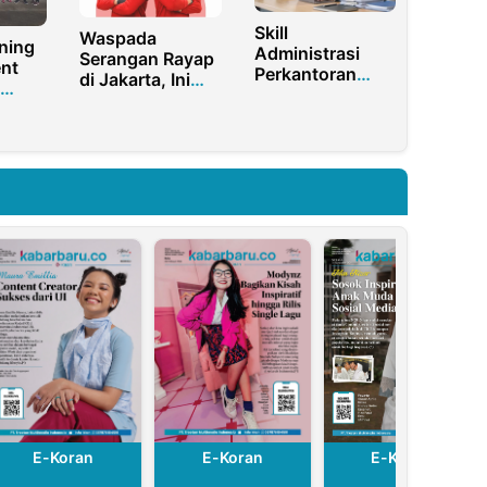
Skill
Waspada
ning
Administrasi
Serangan Rayap
ent
Perkantoran
di Jakarta, Ini
yang Wajib
Solusi
k
Dikuasai di Era
Perlindungan
r
Digital
Bangunan yang
Tepat
E-Koran
E-Koran
E-Koran