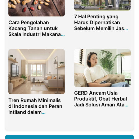
7 Hal Penting yang
Harus Diperhatikan
Cara Pengolahan
Sebelum Memilih Jasa
Kacang Tanah untuk
Arsitek Rumah
Skala Industri Makanan
Ringan
GERD Ancam Usia
Produktif, Obat Herbal
Tren Rumah Minimalis
Jadi Solusi Aman Atasi
di Indonesia dan Peran
Gangguan Lambung
Intiland dalam
Pengembangannya