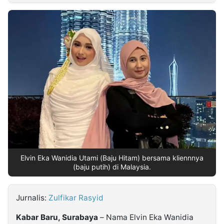
MULTIMEDIA
INDONESIA
Partner
Insight
Suara
Lens
Daily
Jalan
Idealita
Kita
Dinamikapost.com
Radar
Seedbacklink
NTB
Time
IDN
Jogja
Rakyat
News
Notice
Baru
Follow
Kabarbaru
Elvin Eka Wanidia Utami (Baju Hitam) bersama kliennnya
(baju putih) di Malaysia.
Jurnalis:
Zulfikar Rasyid
Kabar Baru, Surabaya
– Nama Elvin Eka Wanidia