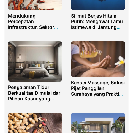
Mendukung
Si Imut Berjas Hitam-
Percepatan
Putih: Mengawal Tamu
Infrastruktur, Sektor
Istimewa di Jantung
Alat Lifting Nasional
Maratua
Terus Bertransformasi
Kensei Massage, Solusi
Pengalaman Tidur
Pijat Panggilan
Berkualitas Dimulai dari
Surabaya yang Praktis
Pilihan Kasur yang
dan Profesional
Tepat