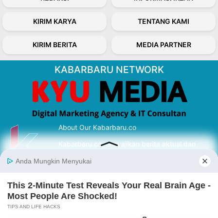
KIRIM KARYA
TENTANG KAMI
KIRIM BERITA
MEDIA PARTNER
KABARBARU NETWORK
About Our Kabarbaru.co
Kabarbaru.co menyajikan berita aktual dan
inspiratif dari sudut pandang berbaik sangka
serta terverifikasi dari sumber yang tepat.
Follow Kabarbaru