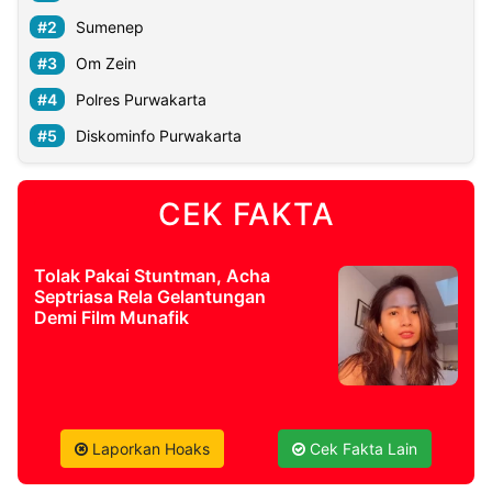
Sumenep
Om Zein
Polres Purwakarta
Diskominfo Purwakarta
CEK FAKTA
Tolak Pakai Stuntman, Acha
Septriasa Rela Gelantungan
Demi Film Munafik
Laporkan Hoaks
Cek Fakta Lain