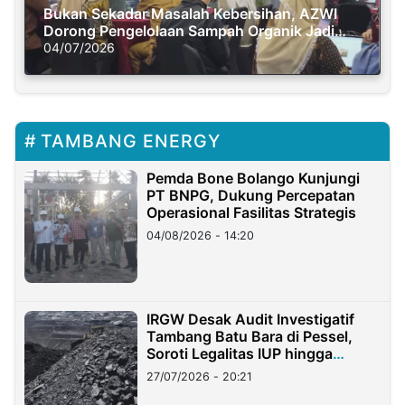
Bukan Sekadar Masalah Kebersihan, AZWI
Dorong Pengelolaan Sampah Organik Jadi
Solusi Krisis Iklim
04/07/2026
TAMBANG ENERGY
Pemda Bone Bolango Kunjungi
PT BNPG, Dukung Percepatan
Operasional Fasilitas Strategis
04/08/2026 - 14:20
IRGW Desak Audit Investigatif
Tambang Batu Bara di Pessel,
Soroti Legalitas IUP hingga
Stockpile
27/07/2026 - 20:21