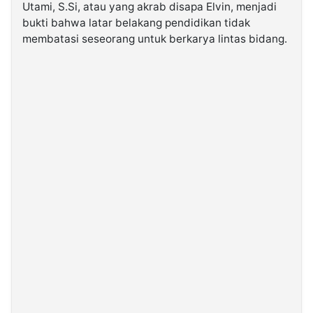
Utami, S.Si, atau yang akrab disapa Elvin, menjadi
bukti bahwa latar belakang pendidikan tidak
©
membatasi seseorang untuk berkarya lintas bidang.
Kabarbaru.co
-
2026
PT.
Kabarbaru
Media
Holding