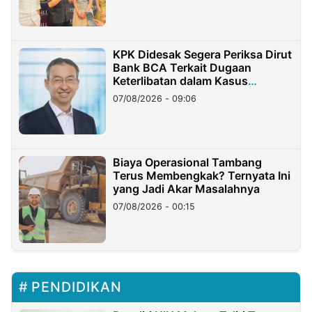
KPK Didesak Segera Periksa Dirut
Bank BCA Terkait Dugaan
Keterlibatan dalam Kasus
Hilangnya Dana Nasabah Rp2,58
07/08/2026 - 09:06
Miliar
Biaya Operasional Tambang
Terus Membengkak? Ternyata Ini
yang Jadi Akar Masalahnya
07/08/2026 - 00:15
PENDIDIKAN