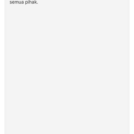
semua pihak.
©
Kabarbaru.co
-
2026
PT.
Kabarbaru
Media
Holding