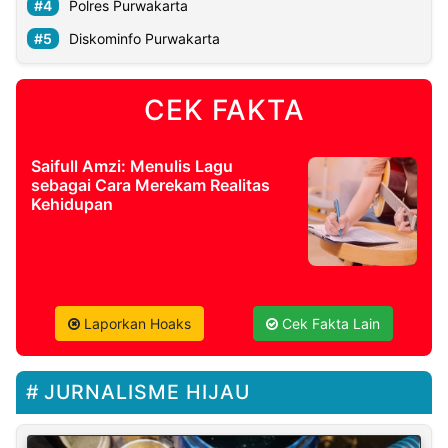
Polres Purwakarta
Diskominfo Purwakarta
CEK FAKTA
Saifull Amzi: Menulis Lagu
sebagai Cara Merekam Realitas
Kehidupan
Laporkan Hoaks
Cek Fakta Lain
JURNALISME HIJAU