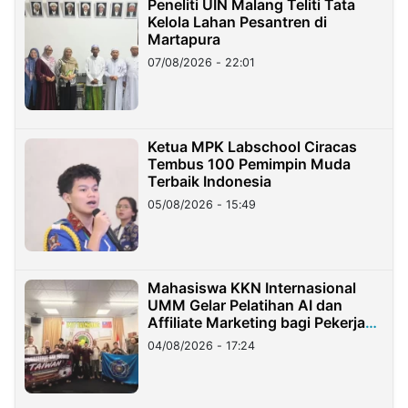
Peneliti UIN Malang Teliti Tata
Kelola Lahan Pesantren di
Martapura
07/08/2026 - 22:01
Ketua MPK Labschool Ciracas
Tembus 100 Pemimpin Muda
Terbaik Indonesia
05/08/2026 - 15:49
Mahasiswa KKN Internasional
UMM Gelar Pelatihan AI dan
Affiliate Marketing bagi Pekerja
Migran Indonesia di Taiwan
04/08/2026 - 17:24