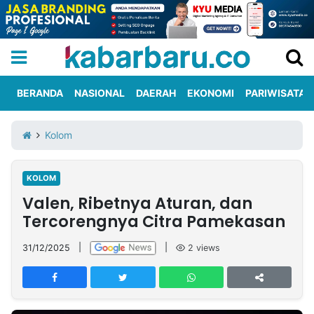
BERANDA
NASIONAL
DAERAH
EKONOMI
PARIWISATA
Informasi
KabarbaruTV
Kirim
Tentang
Kolom
Iklan
Berita
Kami
KOLOM
Berita
Valen, Ribetnya Aturan, dan
Nasional
International
Olahraga
Entertainment
Daerah
Pariwisata
Kuliner
Kolom
Tercorengnya Citra Pamekasan
31/12/2025
|
|
2
views
Network
PT
TREETAN