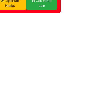
Laporkan
Cek Fakta
Hoaks
Lain