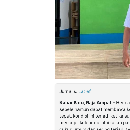
©
Kabarbaru.co
-
2026
PT.
Kabarbaru
Media
Holding
Jurnalis:
Latief
Kabar Baru, Raja Ampat –
Hernia
sepele namun dapat membawa kon
tepat. kondisi ini terjadi ketika 
menonjol keluar melalui celah pad
cukup umum dan sering terjadi te