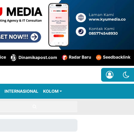
ice
Radar Baru
Seedbacklink
Dinamikapost.com
INTERNASIONAL
KOLOM