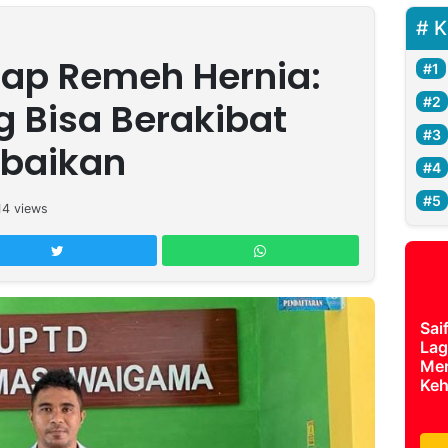
K
ap Remeh Hernia:
g Bisa Berakibat
abaikan
14
views
Sai
Lag
Mer
Keh