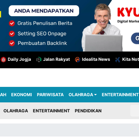
Daily Jogja
Jalan Rakyat
Idealita News
Kita Not
RAH
EKONOMI
PARIWISATA
OLAHRAGA
ENTERTAINMENT
OLAHRAGA
ENTERTAINMENT
PENDIDIKAN