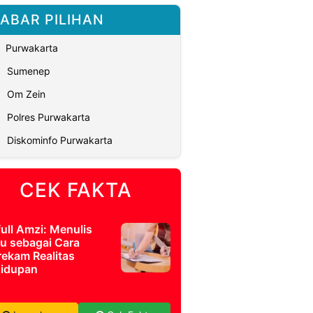
ABAR PILIHAN
Purwakarta
Sumenep
Om Zein
Polres Purwakarta
Diskominfo Purwakarta
CEK FAKTA
full Amzi: Menulis
u sebagai Cara
ekam Realitas
idupan