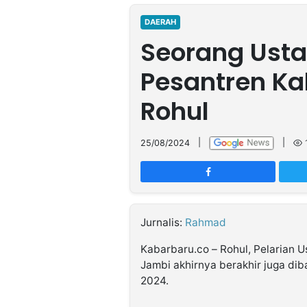
MULTIMEDIA
INDONESIA
DAERAH
Seorang Usta
Partner
Pesantren Ka
Insight
Suara
Lens
Daily
Jalan
Idealita
Kita
Dinamikapost.com
Radar
Seedbacklink
Rohul
NTB
Time
IDN
Jogja
Rakyat
News
Notice
Baru
25/08/2024
|
|
Follow
Kabarbaru
Jurnalis:
Rahmad
Kabarbaru.co – Rohul, Pelarian 
Jambi akhirnya berakhir juga dib
2024.