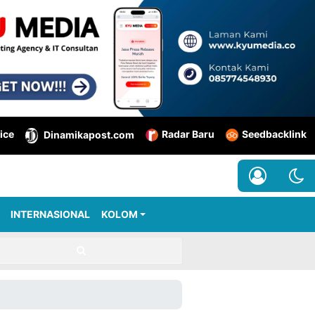
ice
Radar Baru
Seedbacklink
Dinamikapost.com
INTERNASIONAL
KOLOM