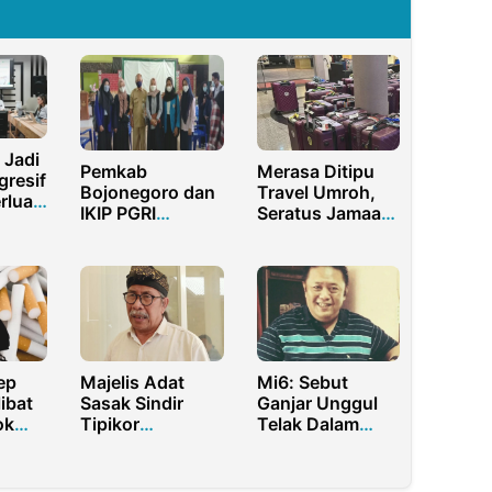
 Jadi
Pemkab
Merasa Ditipu
gresif
Bojonegoro dan
Travel Umroh,
erluas
IKIP PGRI
Seratus Jamaah
an
Sukseskan
Banyuwangi
sial
Kampus
Gagal Berangkat
Mengajar
ke Jeddah
ep
Majelis Adat
Mi6: Sebut
ibat
Sasak Sindir
Ganjar Unggul
ok
Tipikor
Telak Dalam
a
Mataram,
Debat Capres
ah
Jangan Jadikan
Edisi Perdana
an
Pasal Lebih