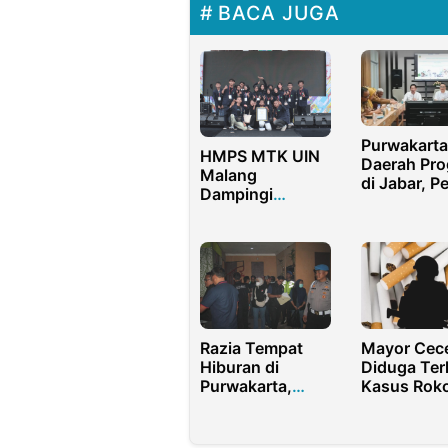
BACA JUGA
Purwakarta
HMPS MTK UIN
Daerah Pro
Malang
di Jabar, P
Dampingi
Perlindung
Difabel
Jaminan So
Pecahkan Rekor
Pekerja
MURI Batik
Ciprat
Razia Tempat
Mayor Cec
Hiburan di
Diduga Terl
Purwakarta,
Kasus Rok
Pengunjung
Ilegal, Gay
Positif Narkoba
Hidup Mew
dan Bawa Senpi
Jadi Sorot