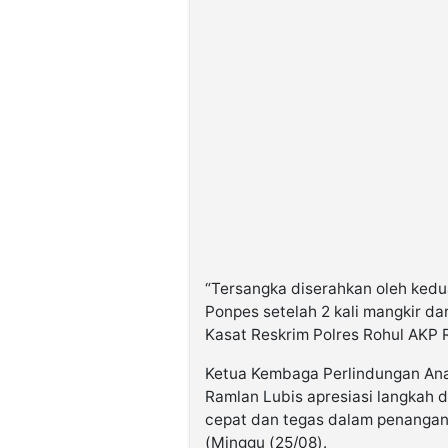
©
Kabarbaru.co
-
2026
PT.
Kabarbaru
Media
Holding
“Tersangka diserahkan oleh kedu
Ponpes setelah 2 kali mangkir dari
Kasat Reskrim Polres Rohul AKP 
Ketua Kembaga Perlindungan Ana
Ramlan Lubis apresiasi langkah 
cepat dan tegas dalam penangan
(Minggu (25/08).