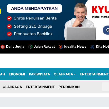
Daily Jogja
Jalan Rakyat
Idealita News
Kita Not
RAH
EKONOMI
PARIWISATA
OLAHRAGA
ENTERTAINMENT
OLAHRAGA
ENTERTAINMENT
PENDIDIKAN