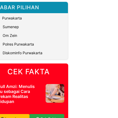
ABAR PILIHAN
Purwakarta
Sumenep
Om Zein
Polres Purwakarta
Diskominfo Purwakarta
CEK FAKTA
full Amzi: Menulis
u sebagai Cara
ekam Realitas
idupan