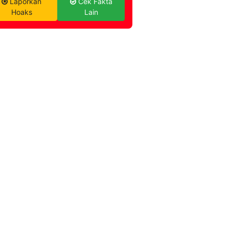
Laporkan
Cek Fakta
Hoaks
Lain