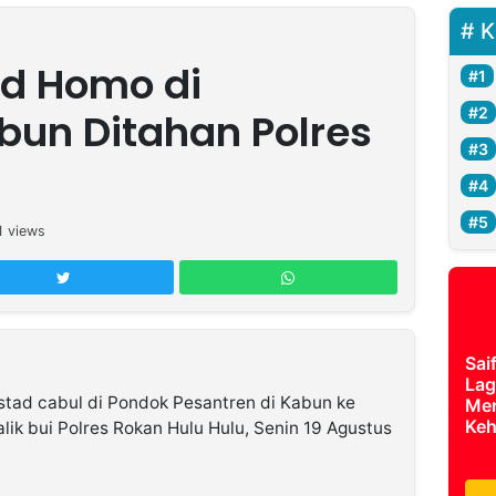
K
d Homo di
bun Ditahan Polres
1
views
Sai
Lag
Ustad cabul di Pondok Pesantren di Kabun ke
Mer
Keh
alik bui Polres Rokan Hulu Hulu, Senin 19 Agustus