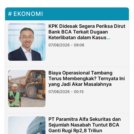
EKONOMI
KPK Didesak Segera Periksa Dirut
Bank BCA Terkait Dugaan
Keterlibatan dalam Kasus
Hilangnya Dana Nasabah Rp2,58
07/08/2026 - 09:06
Miliar
Biaya Operasional Tambang
Terus Membengkak? Ternyata Ini
yang Jadi Akar Masalahnya
07/08/2026 - 00:15
PT Paramitra Alfa Sekuritas dan
Sejumlah Nasabah Tuntut BCA
Ganti Rugi Rp2,8 Triliun