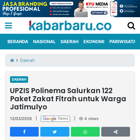
BERANDA
NASIONAL
DAERAH
EKONOMI
PARIWISATA
Informasi
KabarbaruTV
Kirim
Tentang
Daerah
Iklan
Berita
Kami
DAERAH
Berita
UPZIS Polinema Salurkan 122
Nasional
International
Olahraga
Entertainment
Daerah
Pariwisata
Kuliner
Kolom
Paket Zakat Fitrah untuk Warga
Jatimulyo
Network
13/03/2026
|
|
4
views
PT
TREETAN