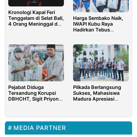
Kronologi Kapal Feri
Tenggelam di Selat Bali,
Harga Sembako Naik,
4 Orang Meninggal dan
IWAPI Kubu Raya
Puluhan Masih Dicari
Hadirkan Tebus
Sembako Murah
Pejabat Diduga
Pilkada Berlangsung
Tersandung Korupsi
Sukses, Mahasiswa
DBHCHT, Sigit Priyono
Madura Apresiasi
Diusulkan Jadi
Kinerja Polres
Kadiskominfo
Pamekasan
Pamekasan
MEDIA PARTNER