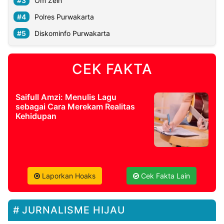
Om Zein
Polres Purwakarta
Diskominfo Purwakarta
CEK FAKTA
Saifull Amzi: Menulis Lagu
sebagai Cara Merekam Realitas
Kehidupan
Laporkan Hoaks
Cek Fakta Lain
JURNALISME HIJAU