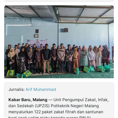
MULTIMEDIA
INDONESIA
Partner
Insight
Suara
Lens
Daily
Jalan
Idealita
Kita
Radar
Seedbacklink
NTB
Time
IDN
Jogja
Rakyat
News
Notice
Baru
Follow
Kabarbaru
Jurnalis:
Arif Muhammad
Kabar Baru, Malang
— Unit Pengumpul Zakat, Infak,
dan Sedekah (UPZIS) Politeknik Negeri Malang
menyalurkan 122 paket zakat fitrah dan santunan
bagi anak yatim piatu kepada warga RW IV