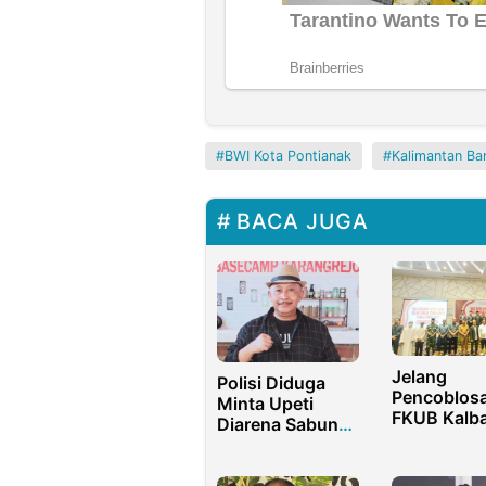
BWI Kota Pontianak
Kalimantan Ba
BACA JUGA
Jelang
Polisi Diduga
Pencoblosa
Minta Upeti
FKUB Kalba
Diarena Sabung
Deklarasi P
Ayam, RAKB
Damai 202
Minta Ditindak