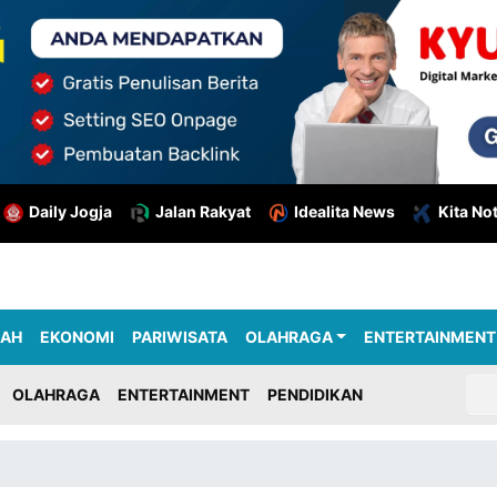
Daily Jogja
Jalan Rakyat
Idealita News
Kita No
RAH
EKONOMI
PARIWISATA
OLAHRAGA
ENTERTAINMENT
OLAHRAGA
ENTERTAINMENT
PENDIDIKAN