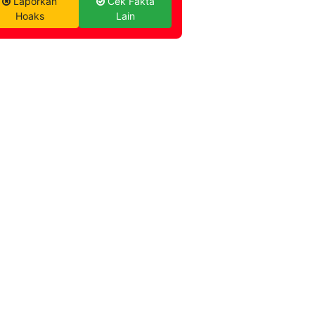
Laporkan
Cek Fakta
Hoaks
Lain