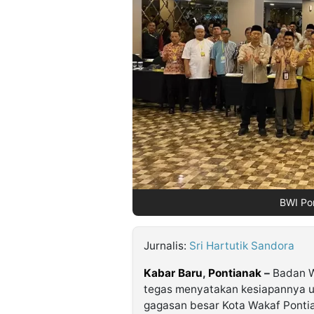
©
Kabarbaru.co
-
2026
PT.
Kabarbaru
Media
Holding
BWI Pon
Jurnalis:
Sri Hartutik Sandora
Kabar Baru
,
Pontianak
–
Badan W
tegas menyatakan kesiapannya un
gagasan besar Kota Wakaf Pontia