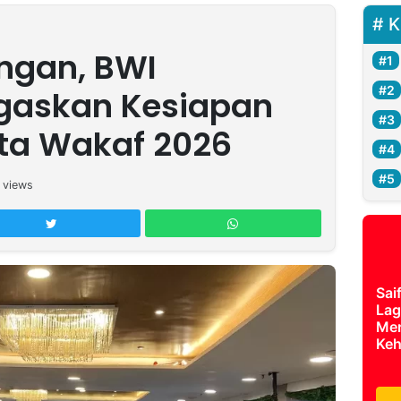
K
ngan, BWI
egaskan Kesiapan
ta Wakaf 2026
views
Sai
Lag
Mer
Keh