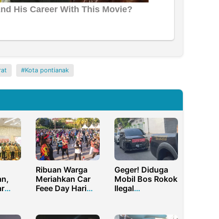
rat
Kota pontianak
Ribuan Warga
Geger! Diduga
n,
Meriahkan Car
Mobil Bos Rokok
r
Feee Day Hari
Ilegal
emilu
Bumi di
Pamekasan
4
Kabupaten
Merek Marbol
Bekasi Lewat
Dikawal Polisi,