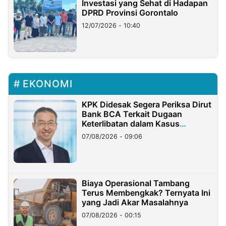
Investasi yang Sehat di Hadapan
DPRD Provinsi Gorontalo
12/07/2026 - 10:40
EKONOMI
KPK Didesak Segera Periksa Dirut
Bank BCA Terkait Dugaan
Keterlibatan dalam Kasus
Hilangnya Dana Nasabah Rp2,58
07/08/2026 - 09:06
Miliar
Biaya Operasional Tambang
Terus Membengkak? Ternyata Ini
yang Jadi Akar Masalahnya
07/08/2026 - 00:15