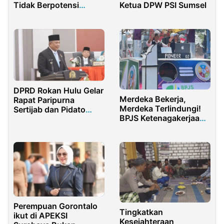
Tidak Berpotensi
Ketua DPW PSI Sumsel
Tsunami
DPRD Rokan Hulu Gelar
Merdeka Bekerja,
Rapat Paripurna
Merdeka Terlindungi!
Sertijab dan Pidato
BPJS Ketenagakerjaan
Perdana Anton ST.MM
Purwakarta Meriahkan
Karnaval HUT ke-80 RI
Perempuan Gorontalo
Tingkatkan
ikut di APEKSI
Kesejahteraan