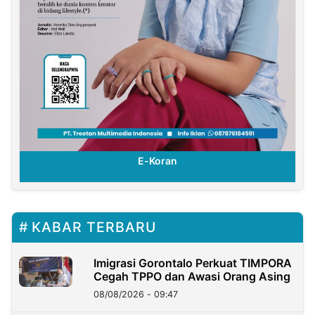
E-Koran
E-K
KABAR TERBARU
Imigrasi Gorontalo Perkuat TIMPORA
Cegah TPPO dan Awasi Orang Asing
08/08/2026 - 09:47