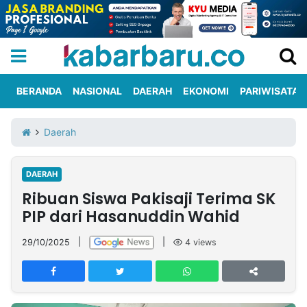
BERANDA
NASIONAL
DAERAH
EKONOMI
PARIWISATA
Informasi
KabarbaruTV
Kirim
Tentang
Daerah
Iklan
Berita
Kami
DAERAH
Berita
Ribuan Siswa Pakisaji Terima SK
Nasional
International
Olahraga
Entertainment
Daerah
Pariwisata
Kuliner
Kolom
PIP dari Hasanuddin Wahid
29/10/2025
|
|
4
views
Network
PT
TREETAN