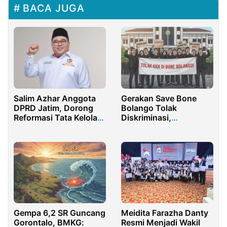
BACA JUGA
Salim Azhar Anggota
Gerakan Save Bone
DPRD Jatim, Dorong
Bolango Tolak
Reformasi Tata Kelola
Diskriminasi,
BUMD
Paguyuban Suwawa
Kawal Nepotisme
Gempa 6,2 SR Guncang
Meidita Farazha Danty
Gorontalo, BMKG:
Resmi Menjadi Wakil