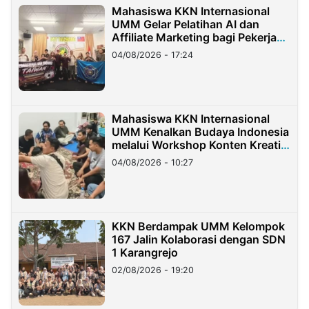
Mahasiswa KKN Internasional
UMM Gelar Pelatihan AI dan
Affiliate Marketing bagi Pekerja
Migran Indonesia di Taiwan
04/08/2026 - 17:24
Mahasiswa KKN Internasional
UMM Kenalkan Budaya Indonesia
melalui Workshop Konten Kreatif
di Taiwan
04/08/2026 - 10:27
KKN Berdampak UMM Kelompok
167 Jalin Kolaborasi dengan SDN
1 Karangrejo
02/08/2026 - 19:20