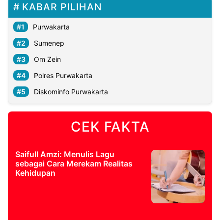
KABAR PILIHAN
Purwakarta
Sumenep
Om Zein
Polres Purwakarta
Diskominfo Purwakarta
CEK FAKTA
Saifull Amzi: Menulis Lagu
sebagai Cara Merekam Realitas
Kehidupan