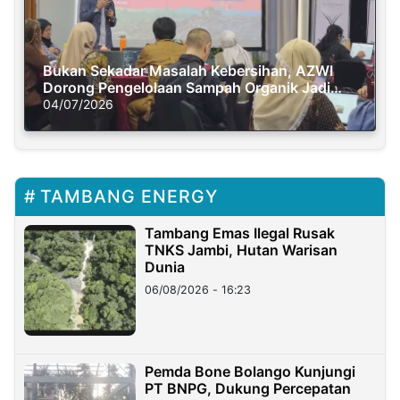
Bukan Sekadar Masalah Kebersihan, AZWI
Dorong Pengelolaan Sampah Organik Jadi
Solusi Krisis Iklim
04/07/2026
TAMBANG ENERGY
Tambang Emas Ilegal Rusak
TNKS Jambi, Hutan Warisan
Dunia
06/08/2026 - 16:23
Pemda Bone Bolango Kunjungi
PT BNPG, Dukung Percepatan