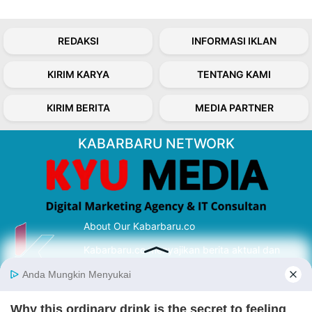
REDAKSI
INFORMASI IKLAN
KIRIM KARYA
TENTANG KAMI
KIRIM BERITA
MEDIA PARTNER
KABARBARU NETWORK
About Our Kabarbaru.co
Kabarbaru.co menyajikan berita aktual dan
inspiratif dari sudut pandang berbaik sangka
serta terverifikasi dari sumber yang tepat.
Follow Kabarbaru