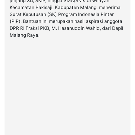
jenjang SD, SMP, hingga SMA/SMK di wilayah
Kecamatan Pakisaji, Kabupaten Malang, menerima
Surat Keputusan (SK) Program Indonesia Pintar
©
Kabarbaru.co
(PIP). Bantuan ini merupakan hasil aspirasi anggota
-
2026
DPR RI Fraksi PKB, M. Hasanuddin Wahid, dari Dapil
Malang Raya.
PT.
Kabarbaru
Media
Holding