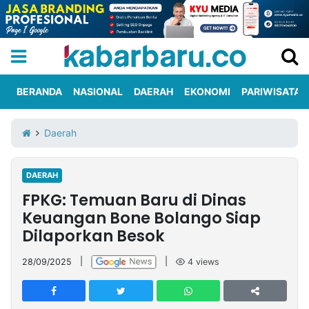
BERANDA
NASIONAL
DAERAH
EKONOMI
PARIWISATA
Informasi
KabarbaruTV
Kirim
Tentang
Daerah
Iklan
Berita
Kami
DAERAH
Berita
FPKG: Temuan Baru di Dinas
Nasional
International
Olahraga
Entertainment
Daerah
Pariwisata
Kuliner
Kolom
Keuangan Bone Bolango Siap
Dilaporkan Besok
Network
28/09/2025
|
|
4
views
PT
TREETAN