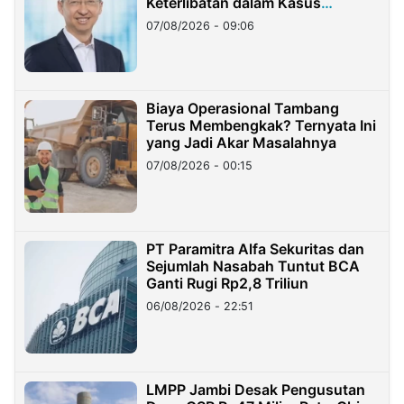
Keterlibatan dalam Kasus
Hilangnya Dana Nasabah Rp2,58
07/08/2026 - 09:06
Miliar
Biaya Operasional Tambang
Terus Membengkak? Ternyata Ini
yang Jadi Akar Masalahnya
07/08/2026 - 00:15
PT Paramitra Alfa Sekuritas dan
Sejumlah Nasabah Tuntut BCA
Ganti Rugi Rp2,8 Triliun
06/08/2026 - 22:51
LMPP Jambi Desak Pengusutan