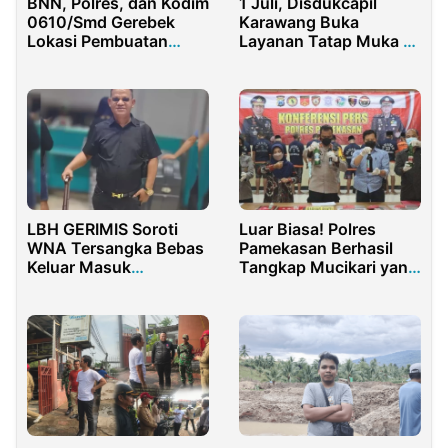
BNN, Polres, dan Kodim
1 Juli, Disdukcapil
0610/Smd Gerebek
Karawang Buka
Lokasi Pembuatan
Layanan Tatap Muka di
Narkoba di Sumedang,
13 Kecamatan
7 Tersangka
Diamankan
Luar Biasa! Polres
LBH GERIMIS Soroti
Pamekasan Berhasil
WNA Tersangka Bebas
Tangkap Mucikari yang
Keluar Masuk
Jual Perempuan di
Indonesia
Aplikasi MiChat