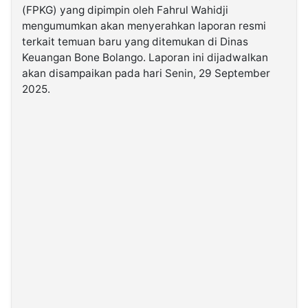
(FPKG) yang dipimpin oleh Fahrul Wahidji
mengumumkan akan menyerahkan laporan resmi
©
terkait temuan baru yang ditemukan di Dinas
Kabarbaru.co
-
Keuangan Bone Bolango. Laporan ini dijadwalkan
2026
akan disampaikan pada hari Senin, 29 September
2025.
PT.
Kabarbaru
Media
Holding