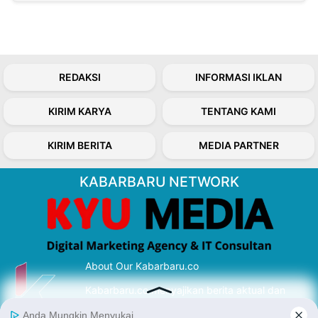
REDAKSI
INFORMASI IKLAN
KIRIM KARYA
TENTANG KAMI
KIRIM BERITA
MEDIA PARTNER
KABARBARU NETWORK
About Our Kabarbaru.co
Kabarbaru.co menyajikan berita aktual dan
inspiratif dari sudut pandang berbaik sangka
serta terverifikasi dari sumber yang tepat.