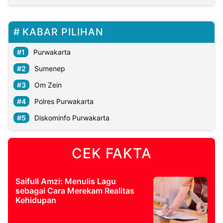
KABAR PILIHAN
Purwakarta
Sumenep
Om Zein
Polres Purwakarta
Diskominfo Purwakarta
CEK FAKTA
Saifull Amzi: Menulis Lagu
sebagai Cara Merekam Realitas
Kehidupan