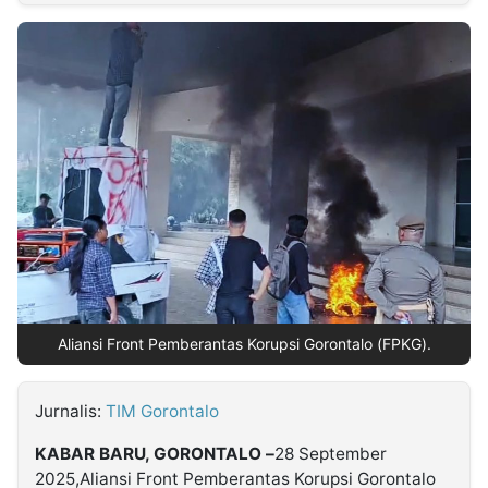
MULTIMEDIA
INDONESIA
Partner
Insight
Suara
Lens
Daily
Jalan
Idealita
Kita
Dinamikapost.com
Radar
Seedbacklink
NTB
Time
IDN
Jogja
Rakyat
News
Notice
Baru
Follow
Kabarbaru
Aliansi Front Pemberantas Korupsi Gorontalo (FPKG).
Jurnalis:
TIM Gorontalo
KABAR BARU, GORONTALO –
28 September
2025,Aliansi Front Pemberantas Korupsi Gorontalo