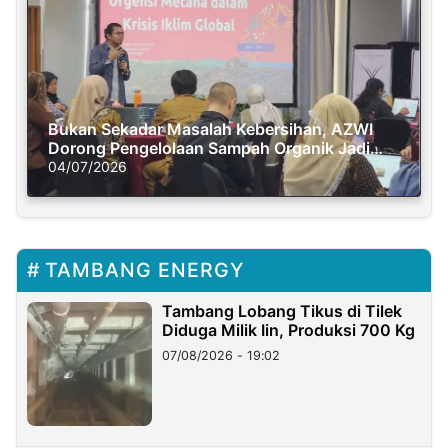
Bukan Sekadar Masalah Kebersihan, AZWI
Dorong Pengelolaan Sampah Organik Jadi
Solusi Krisis Iklim
04/07/2026
TAMBANG ENERGY
Tambang Lobang Tikus di Tilek
Diduga Milik Iin, Produksi 700 Kg
07/08/2026 - 19:02