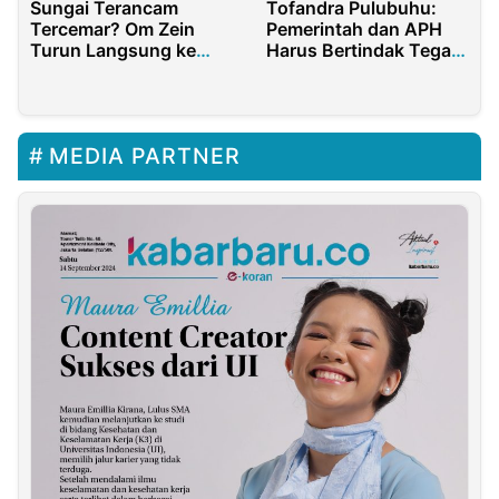
Sungai Terancam
Tofandra Pulubuhu:
Tercemar? Om Zein
Pemerintah dan APH
Turun Langsung ke
Harus Bertindak Tegas
Lokasi Pemotongan
Soal Tambang Ilegal
Ayam
Pilomonu
MEDIA PARTNER