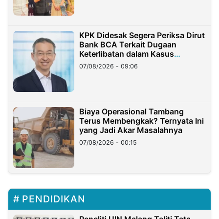
KPK Didesak Segera Periksa Dirut
Bank BCA Terkait Dugaan
Keterlibatan dalam Kasus
Hilangnya Dana Nasabah Rp2,58
07/08/2026 - 09:06
Miliar
Biaya Operasional Tambang
Terus Membengkak? Ternyata Ini
yang Jadi Akar Masalahnya
07/08/2026 - 00:15
PENDIDIKAN
Peneliti UIN Malang Teliti Tata