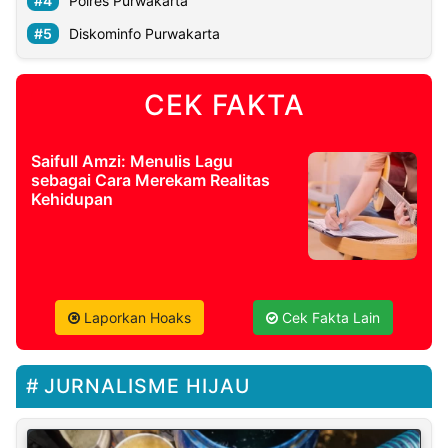
Polres Purwakarta
Diskominfo Purwakarta
CEK FAKTA
Saifull Amzi: Menulis Lagu
sebagai Cara Merekam Realitas
Kehidupan
Laporkan Hoaks
Cek Fakta Lain
JURNALISME HIJAU