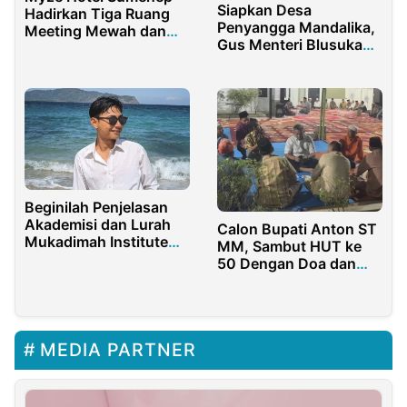
Siapkan Desa
Hadirkan Tiga Ruang
Penyangga Mandalika,
Meeting Mewah dan
Gus Menteri Blusukan
Elegan buat Anda
di Lombok Timur
Beginilah Penjelasan
Akademisi dan Lurah
Calon Bupati Anton ST
Mukadimah Institute
MM, Sambut HUT ke
Soal Akar Masalah
50 Dengan Doa dan
Dipetak 56 Desa
Rasa Syukur
Pesanggaran
Banyuwangi
MEDIA PARTNER