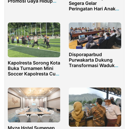
Promosi Gaya Hidup
Segera Gelar
Sehat dan
Peringatan Hari Anak
Kebersamaan
Nasional
Disporaparbud
Purwakarta Dukung
Kapolresta Sorong Kota
Transformasi Waduk
Buka Turnamen Mini
Jatiluhur Jadi Destinasi
Soccer Kapolresta Cup
Wisata Unggulan
2025
Myze Hotel Sumenep