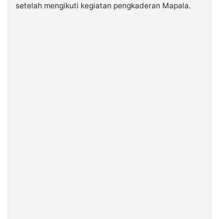
setelah mengikuti kegiatan pengkaderan Mapala.
©
Kabarbaru.co
-
2026
PT.
Kabarbaru
Media
Holding