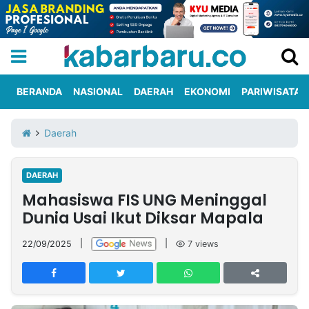
BERANDA
NASIONAL
DAERAH
EKONOMI
PARIWISATA
Informasi
KabarbaruTV
Kirim
Tentang
Daerah
Iklan
Berita
Kami
DAERAH
Berita
Mahasiswa FIS UNG Meninggal
Nasional
International
Olahraga
Entertainment
Daerah
Pariwisata
Kuliner
Kolom
Dunia Usai Ikut Diksar Mapala
22/09/2025
|
|
7
views
Network
PT
TREETAN