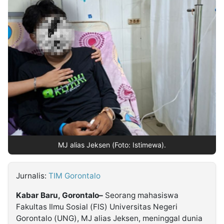
MULTIMEDIA
INDONESIA
Partner
Insight
Suara
Lens
Daily
Jalan
Idealita
Kita
Dinamikapost.com
Radar
Seedbacklink
NTB
Time
IDN
Jogja
Rakyat
News
Notice
Baru
Follow
Kabarbaru
MJ alias Jeksen (Foto: Istimewa).
Jurnalis:
TIM Gorontalo
Kabar Baru, Gorontalo–
Seorang mahasiswa
Fakultas Ilmu Sosial (FIS) Universitas Negeri
Gorontalo (UNG), MJ alias Jeksen, meninggal dunia