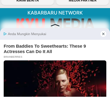
KIRIM BERITA
MEDIA PARTNER
KABARBARU NETWORK
About Our Kabarbaru.co
Kabarbaru.co menyajikan berita aktual dan
inspiratif dari sudut pandang berbaik sangka
serta terverifikasi dari sumber yang tepat.
Follow Kabarbaru