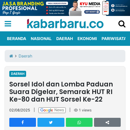
BERANDA
NASIONAL
DAERAH
EKONOMI
PARIWISATA
Informasi
KabarbaruTV
Kirim
Tentang
Daerah
Iklan
Berita
Kami
DAERAH
Berita
Sorsel Idol dan Lomba Paduan
Nasional
International
Olahraga
Entertainment
Daerah
Pariwisata
Kuliner
Kolom
Suara Digelar, Semarak HUT RI
Ke-80 dan HUT Sorsel Ke-22
Network
02/08/2025
|
|
1
views
PT
TREETAN