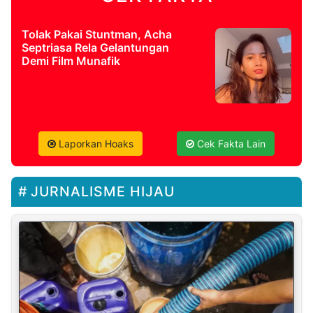
Tolak Pakai Stuntman, Acha
Septriasa Rela Gelantungan
Demi Film Munafik
Laporkan Hoaks
Cek Fakta Lain
JURNALISME HIJAU