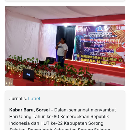
MULTIMEDIA
INDONESIA
Partner
Insight
Suara
Lens
Daily
Jalan
Idealita
Kita
Dinamikapost.com
Radar
Seedbacklink
NTB
Time
IDN
Jogja
Rakyat
News
Notice
Baru
Follow
Kabarbaru
Jurnalis:
Latief
Kabar Baru, Sorsel –
Dalam semangat menyambut
Hari Ulang Tahun ke-80 Kemerdekaan Republik
Indonesia dan HUT ke-22 Kabupaten Sorong
Selatan. Pemerintah Kabupaten Sorong Selatan