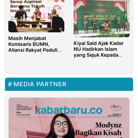
Masih Menjabat
Kiyai Said Ajak Kader
Komisaris BUMN,
NU Hadirkan Islam
Aliansi Rakyat Peduli
yang Sejuk Kepada
Demokrasi Desak KPU
Masyarakat
Coret Ali Muthohirin
dari Pencalonan
MEDIA PARTNER