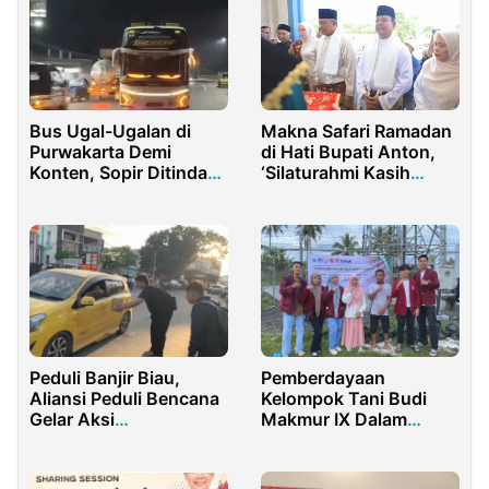
Bus Ugal-Ugalan di
Makna Safari Ramadan
Purwakarta Demi
di Hati Bupati Anton,
Konten, Sopir Ditindak
‘Silaturahmi Kasih
Tegas
Sayang Menuju
Kebahagiaan Lahir dan
Batin’
Peduli Banjir Biau,
Pemberdayaan
Aliansi Peduli Bencana
Kelompok Tani Budi
Gelar Aksi
Makmur IX Dalam
Kemanusiaan
Pemanfaatan
Vermikompos di Desa
Huntu Selatan