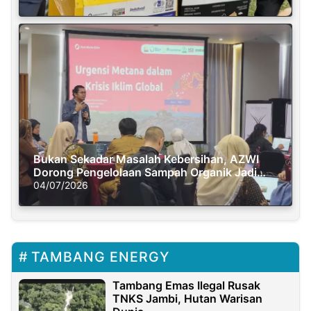
Bukan Sekadar Masalah Kebersihan, AZWI
Dorong Pengelolaan Sampah Organik Jadi
Solusi Krisis Iklim
04/07/2026
TAMBANG ENERGY
Tambang Emas Ilegal Rusak
TNKS Jambi, Hutan Warisan