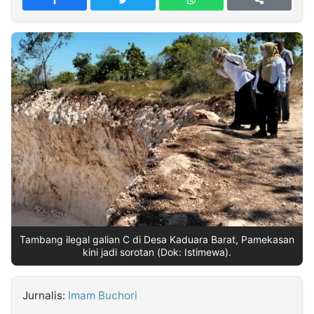
MULTIMEDIA
INDONESIA
Partner
Insight
Suara
Lens
Daily
Jalan
Idealita
Kita
Dinamikapost.com
Radar
Seedbacklink
NTB
Time
IDN
Jogja
Rakyat
News
Notice
Baru
Follow
Kabarbaru
Tambang ilegal galian C di Desa Kaduara Barat, Pamekasan
kini jadi sorotan (Dok: Istimewa).
Jurnalis:
Imam Buchori