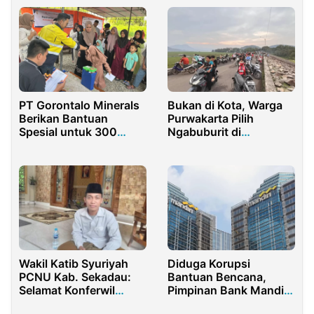
PT Gorontalo Minerals
Bukan di Kota, Warga
Berikan Bantuan
Purwakarta Pilih
Spesial untuk 300
Ngabuburit di
Anak Yatim di Bulan
Bendungan Kayat Ini
Suci
Alasannya
Wakil Katib Syuriyah
Diduga Korupsi
PCNU Kab. Sekadau:
Bantuan Bencana,
Selamat Konferwil
Pimpinan Bank Mandiri
PWNU Kalbar Sukses
di Sumut Resmi