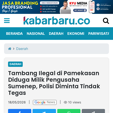
BERANDA
NASIONAL
DAERAH
EKONOMI
PARIWISATA
Informasi
KabarbaruTV
Kirim
Tentang
Daerah
Iklan
Berita
Kami
DAERAH
Berita
Tambang Ilegal di Pamekasan
Nasional
International
Olahraga
Entertainment
Daerah
Pariwisata
Kuliner
Kolom
Diduga Milik Pengusaha
Sumenep, Polisi Diminta Tindak
Tegas
Network
18/05/2026
|
|
10
views
PT
TREETAN