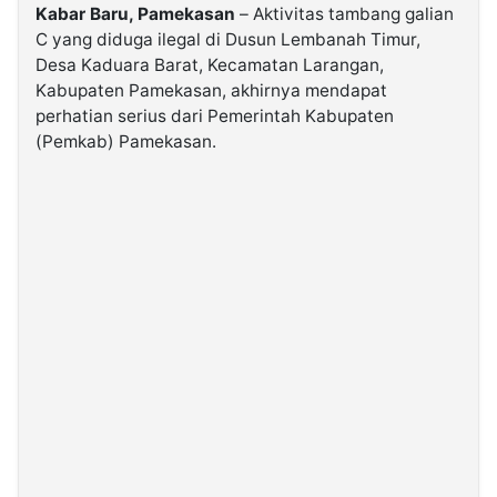
Kabar Baru, Pamekasan
– Aktivitas tambang galian
C yang diduga ilegal di Dusun Lembanah Timur,
©
Desa Kaduara Barat, Kecamatan Larangan,
Kabarbaru.co
-
Kabupaten Pamekasan, akhirnya mendapat
2026
perhatian serius dari Pemerintah Kabupaten
(Pemkab) Pamekasan.
PT.
Kabarbaru
Media
Holding