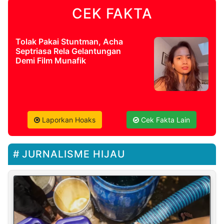
CEK FAKTA
Tolak Pakai Stuntman, Acha
Septriasa Rela Gelantungan
Demi Film Munafik
Laporkan Hoaks
Cek Fakta Lain
JURNALISME HIJAU