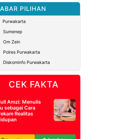
ABAR PILIHAN
Purwakarta
Sumenep
Om Zein
Polres Purwakarta
Diskominfo Purwakarta
CEK FAKTA
full Amzi: Menulis
u sebagai Cara
ekam Realitas
idupan