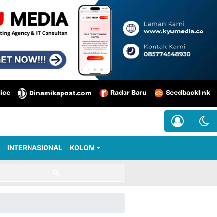
tice
Radar Baru
Seedbacklink
Dinamikapost.com
INTERNASIONAL
KOLOM