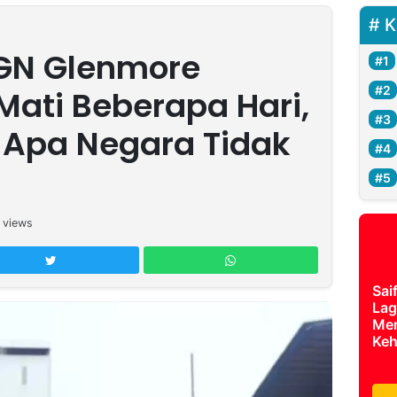
K
SGN Glenmore
ati Beberapa Hari,
 Apa Negara Tidak
views
Sai
Lag
Mer
Keh