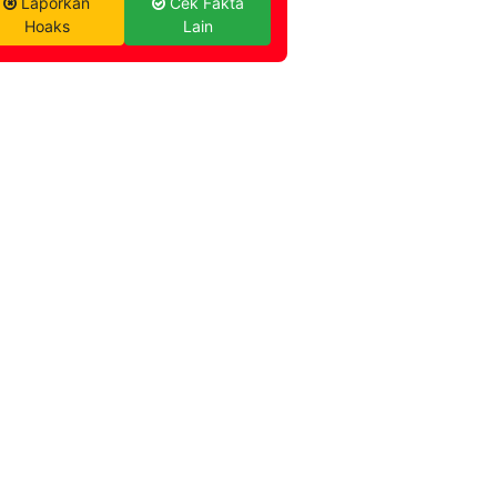
Laporkan
Cek Fakta
Hoaks
Lain