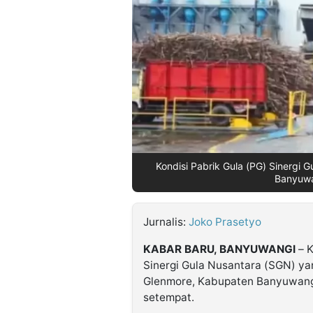
©
Kabarbaru.co
-
2026
PT.
Kabarbaru
Media
Holding
Kondisi Pabrik Gula (PG) Sinergi 
Banyuwan
Jurnalis:
Joko Prasetyo
KABAR BARU, BANYUWANGI
– K
Sinergi Gula Nusantara (SGN) y
Glenmore, Kabupaten Banyuwangi
setempat.