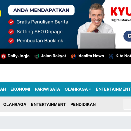
Daily Jogja
Jalan Rakyat
Idealita News
Kita No
RAH
EKONOMI
PARIWISATA
OLAHRAGA
ENTERTAINMENT
OLAHRAGA
ENTERTAINMENT
PENDIDIKAN