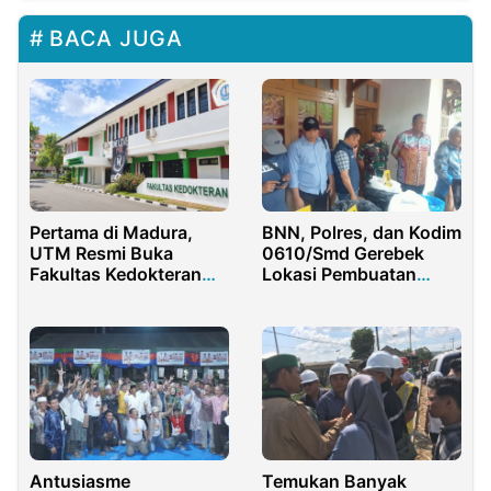
BACA JUGA
Pertama di Madura,
BNN, Polres, dan Kodim
UTM Resmi Buka
0610/Smd Gerebek
Fakultas Kedokteran
Lokasi Pembuatan
dan Program Profesi
Narkoba di Sumedang,
Dokter
7 Tersangka
Diamankan
Antusiasme
Temukan Banyak