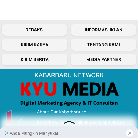
REDAKSI
INFORMASI IKLAN
KIRIM KARYA
TENTANG KAMI
KIRIM BERITA
MEDIA PARTNER
KABARBARU NETWORK
About Our Kabarbaru.co
Kabarbaru.co menyajikan berita aktual dan
inspiratif dari sudut pandang berbaik sangka
serta terverifikasi dari sumber yang tepat.