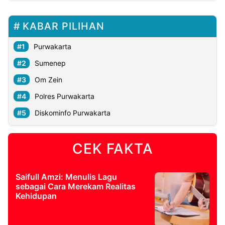
KABAR PILIHAN
Purwakarta
Sumenep
Om Zein
Polres Purwakarta
Diskominfo Purwakarta
CEK FAKTA
Saifull Amzi: Menulis Lagu
sebagai Cara Merekam Realitas
Kehidupan