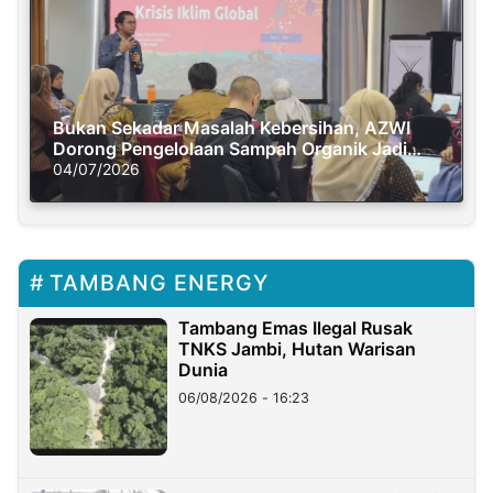
Bukan Sekadar Masalah Kebersihan, AZWI
Dorong Pengelolaan Sampah Organik Jadi
Solusi Krisis Iklim
04/07/2026
TAMBANG ENERGY
Tambang Emas Ilegal Rusak
TNKS Jambi, Hutan Warisan
Dunia
06/08/2026 - 16:23