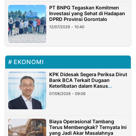
PT BNPG Tegaskan Komitmen
Investasi yang Sehat di Hadapan
DPRD Provinsi Gorontalo
12/07/2026 - 10:40
EKONOMI
KPK Didesak Segera Periksa Dirut
Bank BCA Terkait Dugaan
Keterlibatan dalam Kasus
Hilangnya Dana Nasabah Rp2,58
07/08/2026 - 09:06
Miliar
Biaya Operasional Tambang
Terus Membengkak? Ternyata Ini
yang Jadi Akar Masalahnya