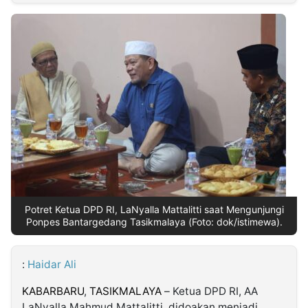
MULTIMEDIA
INDONESIA
Partner
Insight
Suara
Lens
Daily
Jalan
Idealita
Kita
Radar
Seedbacklink
NTB
Time
IDN
Jogja
Rakyat
News
Notice
Baru
Follow
Kabarbaru
Potret Ketua DPD RI, LaNyalla Mattalitti saat Mengunjungi
Ponpes Bantargedang Tasikmalaya (Foto: dok/istimewa).
:
Haidar Ali
KABARBARU
,
TASIKMALAYA
– Ketua DPD RI, AA
LaNyalla Mahmud Mattalitti, didoakan menjadi