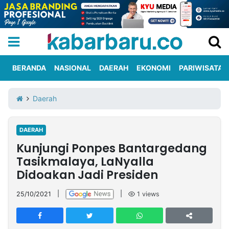
BERANDA
NASIONAL
DAERAH
EKONOMI
PARIWISATA
Informasi
KabarbaruTV
Kirim
Tentang
Daerah
Iklan
Berita
Kami
DAERAH
Berita
Kunjungi Ponpes Bantargedang
Nasional
International
Olahraga
Entertainment
Daerah
Pariwisata
Kuliner
Kolom
Tasikmalaya, LaNyalla
Didoakan Jadi Presiden
Network
25/10/2021
|
|
1
views
PT
TREETAN