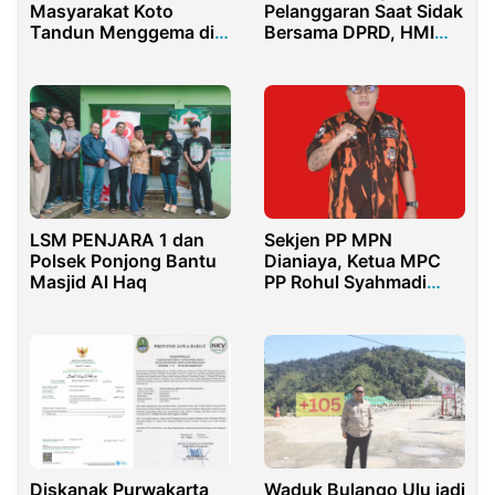
Masyarakat Koto
Pelanggaran Saat Sidak
Tandun Menggema di
Bersama DPRD, HMI
Kampanye ASA
Sumenep Komitmen
Kawal Pembangunan
Rumah Sakit BHC
LSM PENJARA 1 dan
Sekjen PP MPN
Polsek Ponjong Bantu
Dianiaya, Ketua MPC
Masjid Al Haq
PP Rohul Syahmadi
Malau : “Biadab, Seret
Pelakunya ke Penjara”
Diskanak Purwakarta
Waduk Bulango Ulu jadi