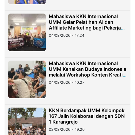
Mahasiswa KKN Internasional
UMM Gelar Pelatihan AI dan
Affiliate Marketing bagi Pekerja
Migran Indonesia di Taiwan
04/08/2026 - 17:24
Mahasiswa KKN Internasional
UMM Kenalkan Budaya Indonesia
melalui Workshop Konten Kreatif
di Taiwan
04/08/2026 - 10:27
KKN Berdampak UMM Kelompok
167 Jalin Kolaborasi dengan SDN
1 Karangrejo
02/08/2026 - 19:20