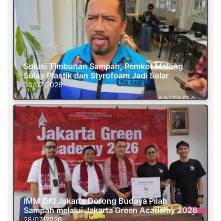
Solusi Timbunan Sampah, Pemkot Malang
Sulap Plastik dan Styrofoam Jadi Solar
30/07/2026
IMM DKI Jakarta Dorong Budaya Pilah
Sampah melalui Jakarta Green Academy 2026
28/07/2026