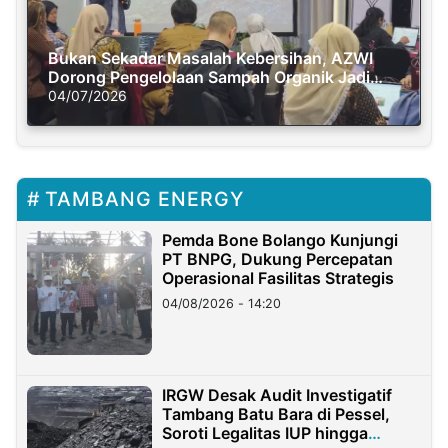
Bukan Sekadar Masalah Kebersihan, AZWI
Dorong Pengelolaan Sampah Organik Jadi
Solusi Krisis Iklim
04/07/2026
TAMBANG ENERGY
Pemda Bone Bolango Kunjungi
PT BNPG, Dukung Percepatan
Operasional Fasilitas Strategis
04/08/2026 - 14:20
IRGW Desak Audit Investigatif
Tambang Batu Bara di Pessel,
Soroti Legalitas IUP hingga