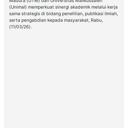
Madura (UTM) dan Universitas Malikussaleh
(Unimal) memperkuat sinergi akademik melalui kerja
sama strategis di bidang penelitian, publikasi ilmiah,
©
Kabarbaru.co
serta pengabdian kepada masyarakat, Rabu,
-
2026
(11/03/26).
PT.
Kabarbaru
Media
Holding