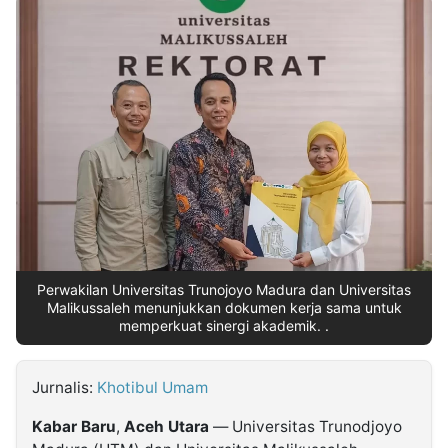
MULTIMEDIA
INDONESIA
Partner
Insight
Suara
Lens
Daily
Jalan
Idealita
Kita
Dinamikapost.com
Radar
Seedbacklink
NTB
Time
IDN
Jogja
Rakyat
News
Notice
Baru
Follow
Kabarbaru
Perwakilan Universitas Trunojoyo Madura dan Universitas
Malikussaleh menunjukkan dokumen kerja sama untuk
memperkuat sinergi akademik. .
Jurnalis:
Khotibul Umam
Kabar
Baru
,
Aceh
Utara
— Universitas Trunodjoyo