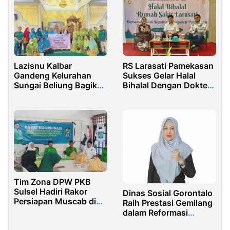
Raperda
Lazisnu Kalbar
RS Larasati Pamekasan
Gandeng Kelurahan
Sukses Gelar Halal
Sungai Beliung Bagikan
Bihalal Dengan Dokter
250 Paket Takjil
Spesialis
Tim Zona DPW PKB
Sulsel Hadiri Rakor
Dinas Sosial Gorontalo
Persiapan Muscab di
Raih Prestasi Gemilang
Sidrap
dalam Reformasi
Birokrasi