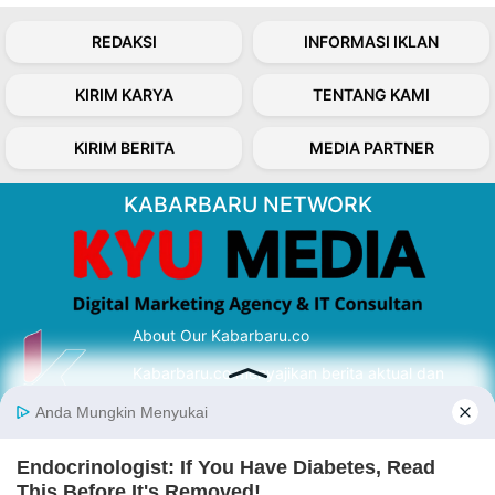
REDAKSI
INFORMASI IKLAN
KIRIM KARYA
TENTANG KAMI
KIRIM BERITA
MEDIA PARTNER
KABARBARU NETWORK
About Our Kabarbaru.co
Kabarbaru.co menyajikan berita aktual dan
inspiratif dari sudut pandang berbaik sangka
serta terverifikasi dari sumber yang tepat.
Follow Kabarbaru