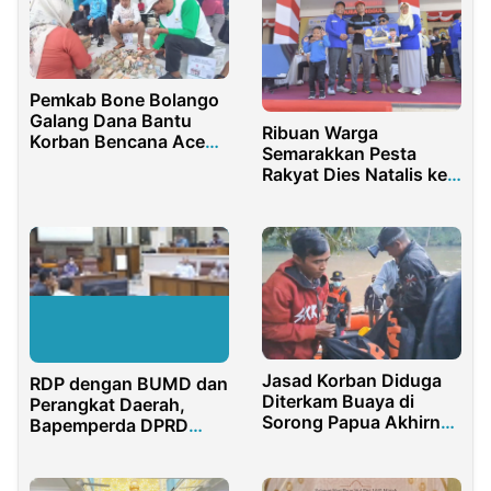
Pemkab Bone Bolango
Galang Dana Bantu
Ribuan Warga
Korban Bencana Aceh
Semarakkan Pesta
Sumatera
Rakyat Dies Natalis ke-
25 UTM, 8 Paket
Umrah hingga Puluhan
Doorprize Dibagikan
Jasad Korban Diduga
RDP dengan BUMD dan
Diterkam Buaya di
Perangkat Daerah,
Sorong Papua Akhirnya
Bapemperda DPRD
Ditemukan
Kota Cirebon Ingin
Pastikan Kesiapan
untuk Menyusun