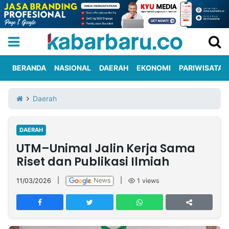
BERANDA
NASIONAL
DAERAH
EKONOMI
PARIWISATA
Informasi
KabarbaruTV
Kirim
Tentang
Daerah
Iklan
Berita
Kami
DAERAH
Berita
UTM–Unimal Jalin Kerja Sama
Nasional
International
Olahraga
Entertainment
Daerah
Pariwisata
Kuliner
Kolom
Riset dan Publikasi Ilmiah
11/03/2026
|
|
1
views
Network
PT
TREETAN