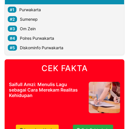
Purwakarta
Sumenep
Om Zein
Polres Purwakarta
Diskominfo Purwakarta
CEK FAKTA
Saifull Amzi: Menulis Lagu
sebagai Cara Merekam Realitas
Kehidupan