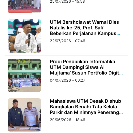
25/07/2026 - 15:58
©
Kabarbaru.co
UTM Bersholawat Warnai Dies
-
2026
Natalis ke-25, Prof. Safi’
Beberkan Perjalanan Kampus
dari Unibang hingga Miliki 48
22/07/2026 - 07:46
PT.
Prodi
Kabarbaru
Media
Holding
Prodi Pendidikan Informatika
UTM Dampingi Siswa Al
Mujtama’ Susun Portfolio Digital
Persiapan Kuliah dan Karier
04/07/2026 - 06:27
Mahasiswa UTM Desak Dishub
Bangkalan Benahi Tata Kelola
Parkir dan Minimnya Penerangan
Jalan
29/06/2026 - 18:46