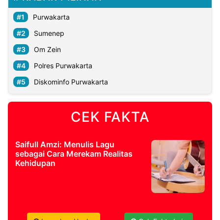
Purwakarta
Sumenep
Om Zein
Polres Purwakarta
Diskominfo Purwakarta
CEK FAKTA
Saifull Amzi: Menulis Lagu
sebagai Cara Merekam Realitas
Kehidupan