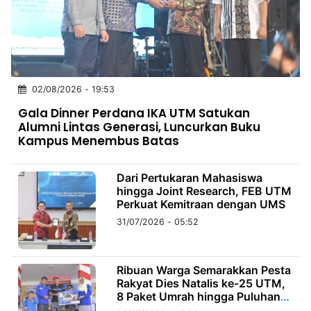
MULTIMEDIA
INDONESIA
Partner
02/08/2026 - 19:53
Insight
Suara
Lens
Daily
Jalan
Idealita
Kita
Dinamikapost.com
Radar
Seedbacklink
Gala Dinner Perdana IKA UTM Satukan
NTB
Time
IDN
Jogja
Rakyat
News
Notice
Baru
Alumni Lintas Generasi, Luncurkan Buku
Kampus Menembus Batas
Follow
Kabarbaru
Dari Pertukaran Mahasiswa
hingga Joint Research, FEB UTM
Perkuat Kemitraan dengan UMS
31/07/2026 - 05:52
Ribuan Warga Semarakkan Pesta
Rakyat Dies Natalis ke-25 UTM,
8 Paket Umrah hingga Puluhan
Doorprize Dibagikan