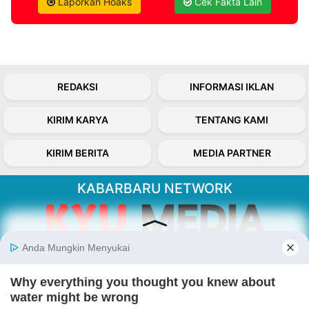
Laporkan Hoaks
Cek Fakta Lain
REDAKSI
INFORMASI IKLAN
KIRIM KARYA
TENTANG KAMI
KIRIM BERITA
MEDIA PARTNER
KABARBARU NETWORK
About Our Kabarbaru.co
Kabarbaru.co menyajikan berita aktual dan
inspiratif dari sudut pandang berbaik sangka