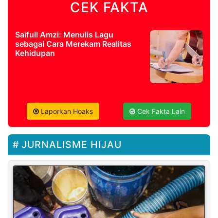
CEK FAKTA
Saifull Amzi: Menulis Lagu
sebagai Cara Merekam Realitas
Kehidupan
Laporkan Hoaks
Cek Fakta Lain
JURNALISME HIJAU