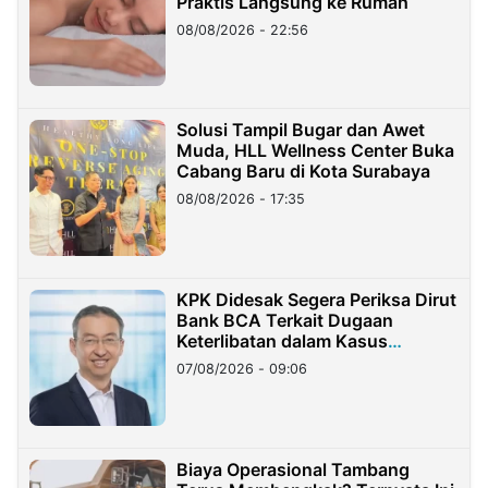
Praktis Langsung ke Rumah
08/08/2026 - 22:56
Solusi Tampil Bugar dan Awet
Muda, HLL Wellness Center Buka
Cabang Baru di Kota Surabaya
08/08/2026 - 17:35
KPK Didesak Segera Periksa Dirut
Bank BCA Terkait Dugaan
Keterlibatan dalam Kasus
Hilangnya Dana Nasabah Rp2,58
07/08/2026 - 09:06
Miliar
Biaya Operasional Tambang