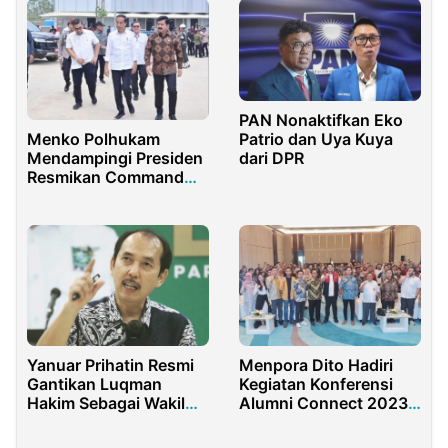
PAN Nonaktifkan Eko
Patrio dan Uya Kuya
Menko Polhukam
dari DPR
Mendampingi Presiden
Resmikan Command
Center IKN
Yanuar Prihatin Resmi
Menpora Dito Hadiri
Gantikan Luqman
Kegiatan Konferensi
Hakim Sebagai Wakil
Alumni Connect 2023
Ketua Komisi II DPR RI
oleh PPI Dunia