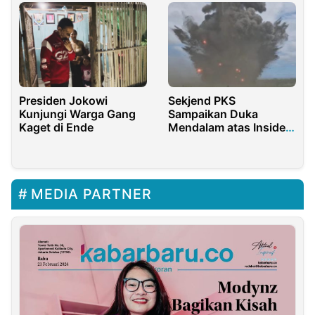
Presiden Jokowi
Sekjend PKS
Kunjungi Warga Gang
Sampaikan Duka
Kaget di Ende
Mendalam atas Insiden
Ledakan di Garut,
Desak Audit
Pemusnahan Amunisi
TNI
MEDIA PARTNER