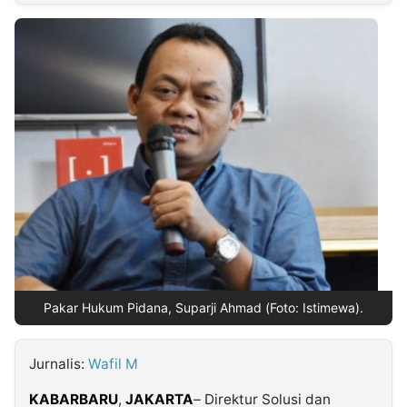
MULTIMEDIA
INDONESIA
Partner
Insight
Suara
Lens
Daily
Jalan
Idealita
Kita
Dinamikapost.com
Radar
Seedbacklink
NTB
Time
IDN
Jogja
Rakyat
News
Notice
Baru
Follow
Kabarbaru
Pakar Hukum Pidana, Suparji Ahmad (Foto: Istimewa).
Jurnalis:
Wafil M
KABARBARU
,
JAKARTA
– Direktur Solusi dan