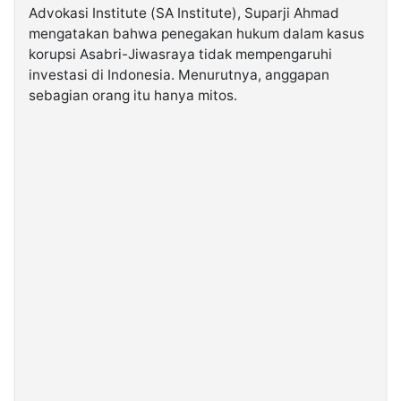
Advokasi Institute (SA Institute), Suparji Ahmad
mengatakan bahwa penegakan hukum dalam kasus
©
korupsi Asabri-Jiwasraya tidak mempengaruhi
Kabarbaru.co
-
investasi di Indonesia. Menurutnya, anggapan
2026
sebagian orang itu hanya mitos.
PT.
Kabarbaru
Media
Holding