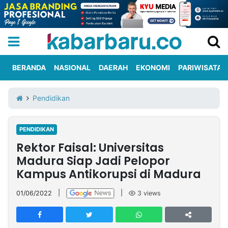
BERANDA
NASIONAL
DAERAH
EKONOMI
PARIWISATA
Informasi
KabarbaruTV
Kirim
Tentang
Pendidikan
Iklan
Berita
Kami
PENDIDIKAN
Berita
Rektor Faisal: Universitas
Nasional
International
Olahraga
Entertainment
Daerah
Pariwisata
Kuliner
Kolom
Madura Siap Jadi Pelopor
Kampus Antikorupsi di Madura
Network
01/06/2022
|
|
3
views
PT
TREETAN