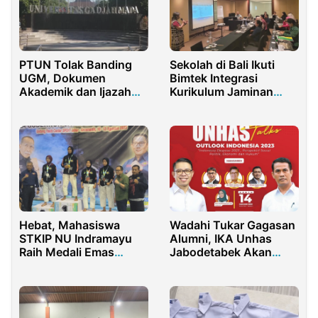
PTUN Tolak Banding
Sekolah di Bali Ikuti
UGM, Dokumen
Bimtek Integrasi
Akademik dan Ijazah
Kurikulum Jaminan
Jokowi Wajib Dibuka ke
Sosial Modul P5
Publik
Hebat, Mahasiswa
Wadahi Tukar Gagasan
STKIP NU Indramayu
Alumni, IKA Unhas
Raih Medali Emas
Jabodetabek Akan
Tarung Derajat Piala
Gelar Unhas Talks
Gubernur Jawa Barat
Outlook 2023
2023