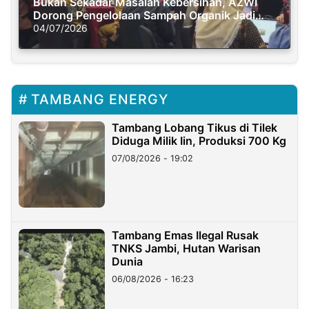
Bukan Sekadar Masalah Kebersihan, AZWI
Dorong Pengelolaan Sampah Organik Jadi
Solusi Krisis Iklim
04/07/2026
TAMBANG ENERGY
Tambang Lobang Tikus di Tilek
Diduga Milik Iin, Produksi 700 Kg
07/08/2026 - 19:02
Tambang Emas Ilegal Rusak
TNKS Jambi, Hutan Warisan
Dunia
06/08/2026 - 16:23