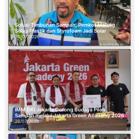
Solusi Timbunan Sampah, Pemkot Malang
Sulap Plastik dan Styrofoam Jadi Solar
30/07/2026
IMM DKI Jakarta Dorong Budaya Pilah
Sampah melalui Jakarta Green Academy 2026
28/07/2026