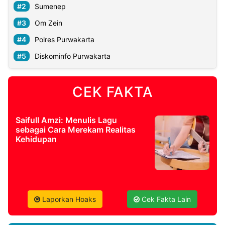
Sumenep
Om Zein
Polres Purwakarta
Diskominfo Purwakarta
CEK FAKTA
Saifull Amzi: Menulis Lagu
sebagai Cara Merekam Realitas
Kehidupan
Laporkan Hoaks
Cek Fakta Lain