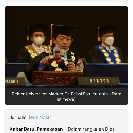
MULTIMEDIA
INDONESIA
Partner
Insight
Suara
Lens
Daily
Jalan
Idealita
Kita
Dinamikapost.com
Radar
Seedbacklink
NTB
Time
IDN
Jogja
Rakyat
News
Notice
Baru
Follow
Kabarbaru
Rektor Universitas Madura Dr. Faisal Estu Yulianto. (Foto:
Istimewa).
Jurnalis:
Moh Nasir
Kabar Baru, Pamekasan
– Dalam rangkaian Dies