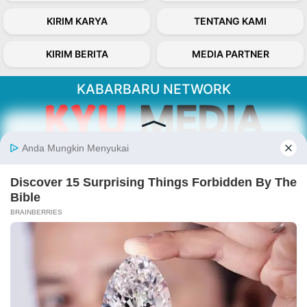
KIRIM KARYA
TENTANG KAMI
KIRIM BERITA
MEDIA PARTNER
KABARBARU NETWORK
About Our Kabarbaru.co
Kabarbaru.co menyajikan berita aktual dan
inspiratif dari sudut pandang berbaik sangka
serta terverifikasi dari sumber yang tepat.
Follow Kabarbaru