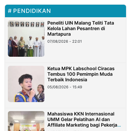
PENDIDIKAN
Peneliti UIN Malang Teliti Tata
Kelola Lahan Pesantren di
Martapura
07/08/2026 - 22:01
Ketua MPK Labschool Ciracas
Tembus 100 Pemimpin Muda
Terbaik Indonesia
05/08/2026 - 15:49
Mahasiswa KKN Internasional
UMM Gelar Pelatihan AI dan
Affiliate Marketing bagi Pekerja
Migran Indonesia di Taiwan