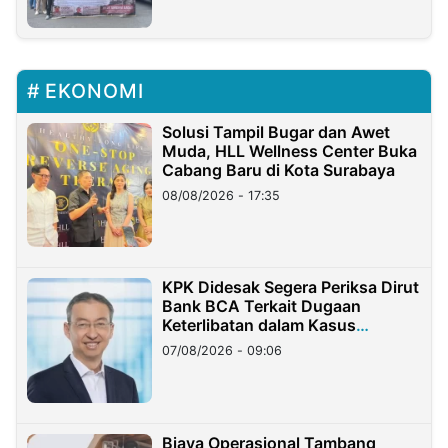
EKONOMI
Solusi Tampil Bugar dan Awet
Muda, HLL Wellness Center Buka
Cabang Baru di Kota Surabaya
08/08/2026 - 17:35
KPK Didesak Segera Periksa Dirut
Bank BCA Terkait Dugaan
Keterlibatan dalam Kasus
Hilangnya Dana Nasabah Rp2,58
07/08/2026 - 09:06
Miliar
Biaya Operasional Tambang