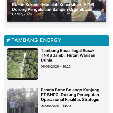
Bukan Sekadar Masalah Kebersihan, AZWI
Dorong Pengelolaan Sampah Organik Jadi
Solusi Krisis Iklim
04/07/2026
TAMBANG ENERGY
Tambang Emas Ilegal Rusak
TNKS Jambi, Hutan Warisan
Dunia
06/08/2026 - 16:23
Pemda Bone Bolango Kunjungi
PT BNPG, Dukung Percepatan
Operasional Fasilitas Strategis
04/08/2026 - 14:20