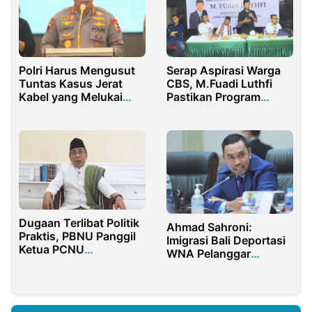
Polri Harus Mengusut
Serap Aspirasi Warga
Tuntas Kasus Jerat
CBS, M.Fuadi Luthfi
Kabel yang Melukai
Pastikan Program
Mahasiswa Malang
Bantuan Tepat Sasaran
Dugaan Terlibat Politik
Ahmad Sahroni:
Praktis, PBNU Panggil
Imigrasi Bali Deportasi
Ketua PCNU
WNA Pelanggar
Banyuwangi dan
Prokes, Bukti Institusi
Sidoarjo
Berfungsi