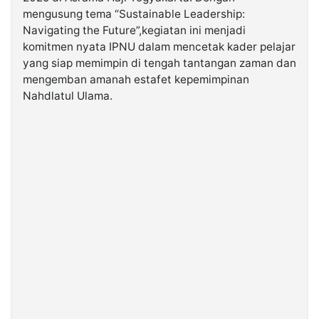
mengusung tema “Sustainable Leadership:
Navigating the Future”,kegiatan ini menjadi
©
Kabarbaru.co
komitmen nyata IPNU dalam mencetak kader pelajar
-
2026
yang siap memimpin di tengah tantangan zaman dan
mengemban amanah estafet kepemimpinan
Nahdlatul Ulama.
PT.
Kabarbaru
Media
Holding