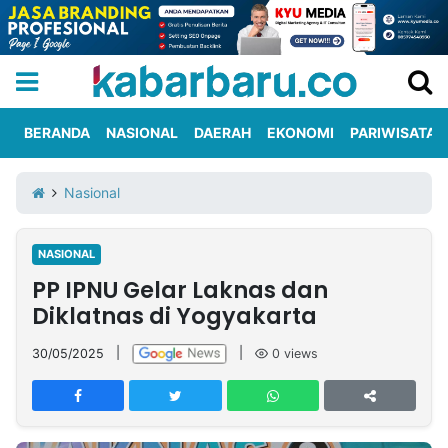
BERANDA
NASIONAL
DAERAH
EKONOMI
PARIWISATA
Informasi
KabarbaruTV
Kirim
Tentang
Nasional
Iklan
Berita
Kami
NASIONAL
Berita
PP IPNU Gelar Laknas dan
Nasional
International
Olahraga
Entertainment
Daerah
Pariwisata
Kuliner
Kolom
Diklatnas di Yogyakarta
30/05/2025
|
|
0
views
Network
PT
TREETAN