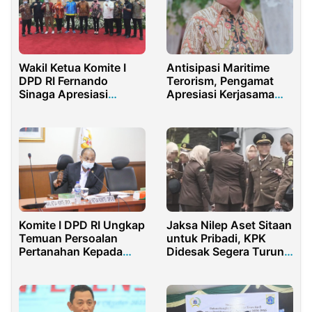
Wakil Ketua Komite I
Antisipasi Maritime
DPD RI Fernando
Terorism, Pengamat
Sinaga Apresiasi
Apresiasi Kerjasama
Gubernur Banten
Bakamla RI dan BNPT
Pendukung Dalam
Penguatan Bikameral
Jaksa Nilep Aset Sitaan
Komite I DPD RI Ungkap
untuk Pribadi, KPK
Temuan Persoalan
Didesak Segera Turun
Pertanahan Kepada
Tangan
Menteri ATR/BPN