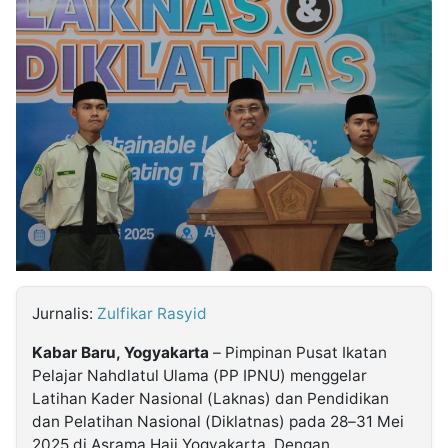
MULTIMEDIA
INDONESIA
Partner
Insight
Suara
Lens
Daily
Jalan
Idealita
Kita
Dinamikapost.com
Radar
Seedbacklink
NTB
Time
IDN
Jogja
Rakyat
News
Notice
Baru
Follow
Kabarbaru
Jurnalis:
Zulfikar Rasyid
Kabar Baru, Yogyakarta
– Pimpinan Pusat Ikatan
Pelajar Nahdlatul Ulama (PP IPNU) menggelar
Latihan Kader Nasional (Laknas) dan Pendidikan
dan Pelatihan Nasional (Diklatnas) pada 28–31 Mei
2025 di Asrama Haji Yogyakarta. Dengan