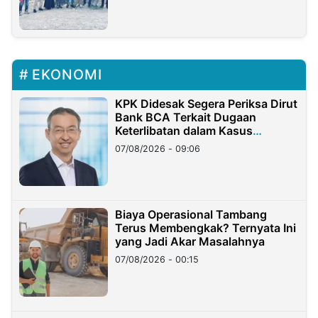
EKONOMI
KPK Didesak Segera Periksa Dirut
Bank BCA Terkait Dugaan
Keterlibatan dalam Kasus
Hilangnya Dana Nasabah Rp2,58
07/08/2026 - 09:06
Miliar
Biaya Operasional Tambang
Terus Membengkak? Ternyata Ini
yang Jadi Akar Masalahnya
07/08/2026 - 00:15