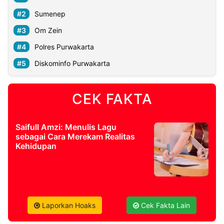
Sumenep
Om Zein
Polres Purwakarta
Diskominfo Purwakarta
CEK FAKTA
Saifull Amzi: Menulis Lagu
sebagai Cara Merekam Realitas
Kehidupan
Laporkan Hoaks
Cek Fakta Lain