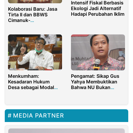
Intensif Fiskal Berbasis
Ekologi Jadi Alternatif
Kolaborasi Baru: Jasa
Hadapi Perubahan Iklim
Tirta II dan BBWS
Cimanuk-
Cisanggarung Bahas
Pengelolaan SDA
Menkumham:
Pengamat: Sikap Gus
Kesadaran Hukum
Yahya Membuktikan
Desa sebagai Modal
Bahwa NU Bukan
Dasar Nasional
Mesin Politik
MEDIA PARTNER