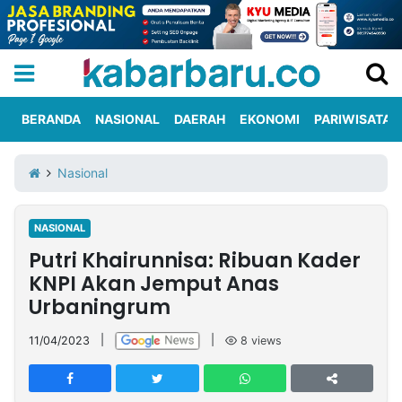
BERANDA
NASIONAL
DAERAH
EKONOMI
PARIWISATA
Informasi
KabarbaruTV
Kirim
Tentang
Nasional
Iklan
Berita
Kami
NASIONAL
Berita
Putri Khairunnisa: Ribuan Kader
Nasional
International
Olahraga
Entertainment
Daerah
Pariwisata
Kuliner
Kolom
KNPI Akan Jemput Anas
Urbaningrum
Network
11/04/2023
|
|
8
views
PT
TREETAN