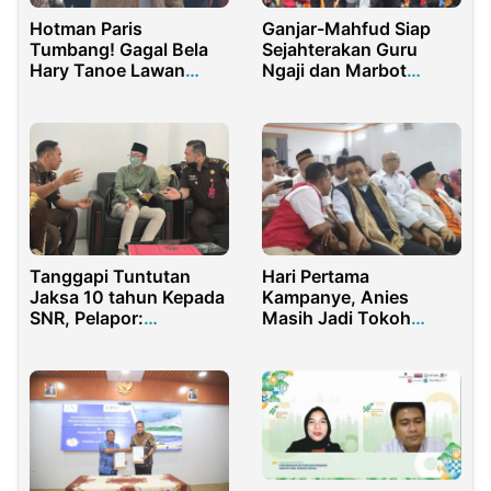
Hotman Paris
Ganjar-Mahfud Siap
Tumbang! Gagal Bela
Sejahterakan Guru
Hary Tanoe Lawan
Ngaji dan Marbot
Gugatan Jusuf Hamka
Indonesia
Tanggapi Tuntutan
Hari Pertama
Jaksa 10 tahun Kepada
Kampanye, Anies
SNR, Pelapor:
Masih Jadi Tokoh
Mubahalah Effect!
Primadona di Jakarta