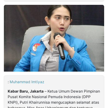
MULTIMEDIA
INDONESIA
Partner
Insight
Suara
Lens
Daily
Jalan
Idealita
Kita
Dinamikapost.com
Radar
Seedbacklink
NTB
Time
IDN
Jogja
Rakyat
News
Notice
Baru
Follow
Kabarbaru
:
Muhammad Imtiyaz
Kabar Baru, Jakarta
– Ketua Umum Dewan Pimpinan
Pusat Komite Nasional Pemuda Indonesia (DPP
KNPI), Putri Khairunnisa mengucapkan selamat atas
bebasnya, Mas Anas Urbaningrum dan tentunya