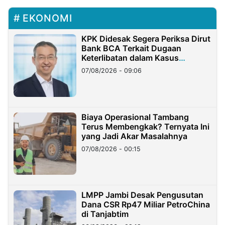
EKONOMI
KPK Didesak Segera Periksa Dirut
Bank BCA Terkait Dugaan
Keterlibatan dalam Kasus
Hilangnya Dana Nasabah Rp2,58
07/08/2026 - 09:06
Miliar
Biaya Operasional Tambang
Terus Membengkak? Ternyata Ini
yang Jadi Akar Masalahnya
07/08/2026 - 00:15
LMPP Jambi Desak Pengusutan
Dana CSR Rp47 Miliar PetroChina
di Tanjabtim