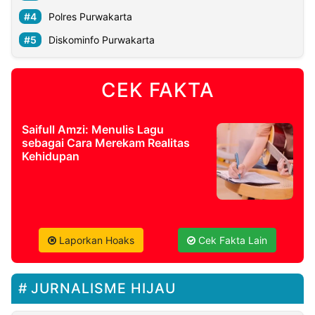
Polres Purwakarta
Diskominfo Purwakarta
CEK FAKTA
Saifull Amzi: Menulis Lagu
sebagai Cara Merekam Realitas
Kehidupan
Laporkan Hoaks
Cek Fakta Lain
JURNALISME HIJAU