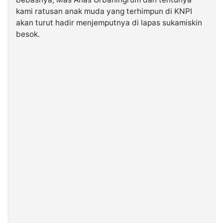
kami ratusan anak muda yang terhimpun di KNPI
akan turut hadir menjemputnya di lapas sukamiskin
©
Kabarbaru.co
besok.
-
2026
PT.
Kabarbaru
Media
Holding